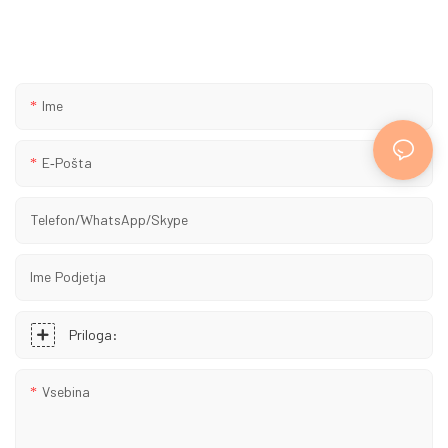
ljubljenčkov omogočita izdelavo boljših izdelkov in zagotavljanje
boljših storitev, zato nas brez oklevanja kontaktirajte.
Ime
E-Pošta
Telefon/WhatsApp/Skype
Ime Podjetja
Priloga:
Vsebina