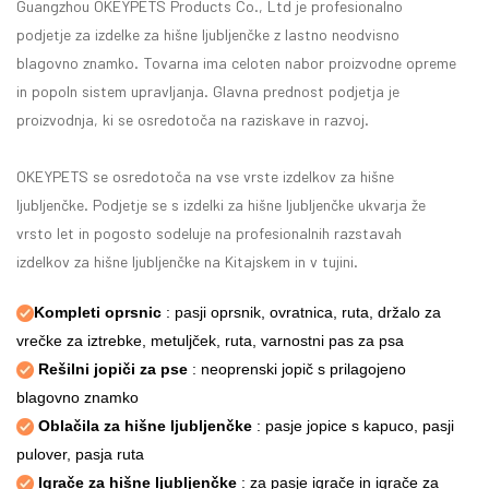
Guangzhou OKEYPETS Products Co., Ltd je profesionalno
podjetje za izdelke za hišne ljubljenčke z lastno neodvisno
blagovno znamko. Tovarna ima celoten nabor proizvodne opreme
in popoln sistem upravljanja. Glavna prednost podjetja je
proizvodnja, ki se osredotoča na raziskave in razvoj.
OKEYPETS se osredotoča na vse vrste izdelkov za hišne
ljubljenčke. Podjetje se s izdelki za hišne ljubljenčke ukvarja že
vrsto let in pogosto sodeluje na profesionalnih razstavah
izdelkov za hišne ljubljenčke na Kitajskem in v tujini.
Kompleti oprsnic
: pasji oprsnik, ovratnica, ruta, držalo za
vrečke za iztrebke, metuljček, ruta, varnostni pas za psa
Rešilni jopiči za pse
: neoprenski jopič s prilagojeno
blagovno znamko
Oblačila za hišne ljubljenčke
: pasje jopice s kapuco, pasji
pulover, pasja ruta
Igrače za hišne ljubljenčke
: za pasje igrače in igrače za