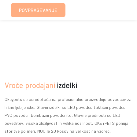
POVPRAŠEVANJE
Vroče prodajani
izdelki
Okeypets se osredotoča na profesionalno proizvodnjo povodcev za
hišne ljubljenčke. Glavni izdelki so LED povodci, taktični povodci,
PVC povodci, bombažni povodci itd. Glavne prednosti so LED
osvetlitev, visoka zložljivost in velika nosilnost.
OKEYPETS ponuja
storitve po meri. MOQ le 20 kosov na velikost na vzorec.