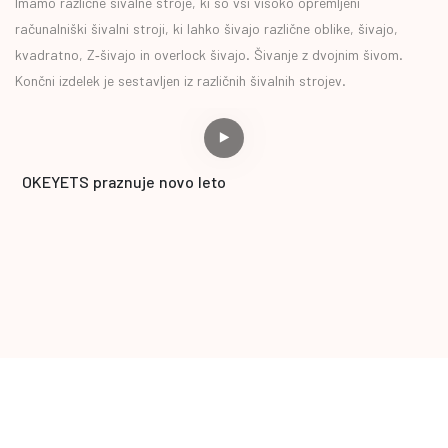
Imamo različne šivalne stroje, ki so vsi visoko opremljeni
računalniški šivalni stroji, ki lahko šivajo različne oblike, šivajo,
kvadratno, Z-šivajo in overlock šivajo. Šivanje z dvojnim šivom.
Končni izdelek je sestavljen iz različnih šivalnih strojev.
OKEYETS praznuje novo leto
Š
n
S
t
s
z
k
p
Kontaktirajte nas
Verjemite, da nam lahko profesionalnost in ljubezen do hišnih