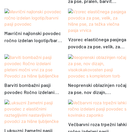
za pse, pralen, barvit
moder, silikonski, po meri,
prevlečen s tkanino,
za prostoročno uporabo
silikonski povodec za
ovratnico za pse, prazen
Mavrični najlonski povodec
Vzorec elastičnega pasjega
ročno izdelan logotip/barvni
povodca za pse, velik, za
pasji povodec
hišne pse, za težka vlečna
pasja vrvica
Barviti bombažni pasji
Neoprenski oblazinjen ročaj
povodec Ročno izdelani
za pse, nov dizajn,
pleteni močni vrvi za pse
visokokakovosten pasji
Povodci za hišne ljubljenčke
povodec s kompletom torb
Večbarvni roza trpežni lahki
Luksuzni žametni pasji
ročno izdelani pasji