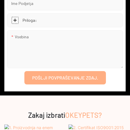
Ime Podjetja
Priloga:
Vsebina
POŠLJI POVPRAŠEVANJE ZDAJ.
Zakaj izbrati
OKEYPETS?