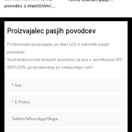
povodec z elastičnimi
povodec s kovinsko
raztegljivimi nastavljivimi
zaponko
povodci za hišne ljubljenčke
Proizvajalec pasjih povodcev
Profesionalni proizvajalec po meri LED in taktičnih pasjih
povodcev.
Visokokakovosten komplet povodcev za pse s certifikatom ISO
9001:2015, povpraševanje po veleprodajni ceni!
Ime
E-Pošta
Telefon/WhatsApp/Skype