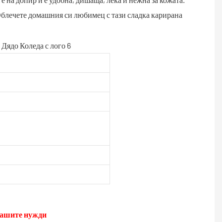
 Облечете домашния си любимец с тази сладка карирана
вашите нужди