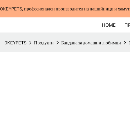
OKEYPETS, професионален производител на нашийници и хамути 
HOME
П
OKEYPETS
Продукти
Бандана за домашни любимци