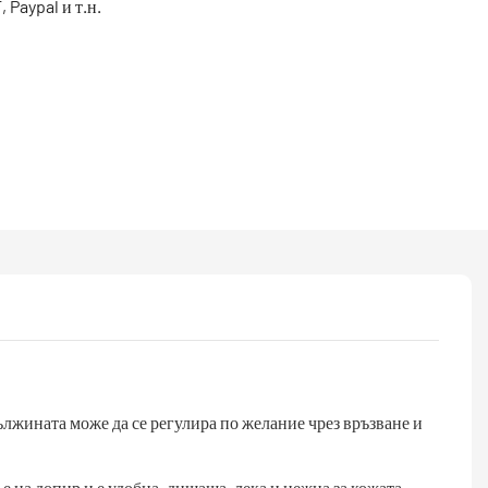
 Paypal и т.н.
ължината може да се регулира по желание чрез връзване и
е на допир и е удобна, дишаща, лека и нежна за кожата.