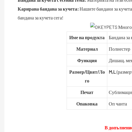
Карирана бандана за кучета:
Нашите бандани за кучета 
бандана за кучета сега!
Име на продукта
Бандана за 
Материал
Полиестер
Функция
Дишащ, мек
Размер/Цвят/Ло
M,L
(размер
го
Печат
Сублимаци
Опаковка
Оп чанта
В допълнени