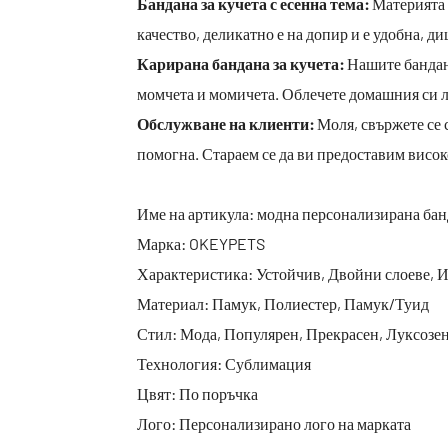
Бандана за кучета с есенна тема:
Материята н
качество, деликатно е на допир и е удобна, ди
Карирана бандана за кучета:
Нашите бандани 
момчета и момичета. Облечете домашния си лю
Обслужване на клиенти:
Моля, свържете се с
помогна. Стараем се да ви предоставим висо
Име на артикула: модна персонализирана банд
Марка: OKEYPETS
Характеристика: Устойчив, Двойни слоеве, И
Материал: Памук, Полиестер, Памук/Туид
Стил: Мода, Популярен, Прекрасен, Луксозе
Технология: Сублимация
Цвят: По поръчка
Лого: Персонализирано лого на марката