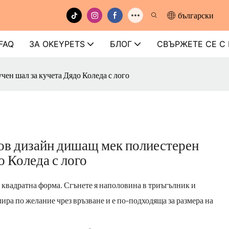
български
FAQ
ЗА OKEYPETS
БЛОГ
СВЪРЖЕТЕ СЕ С
н шал за кучета Дядо Коледа с лого
в дизайн дишащ мек полиестерен
о Коледа с лого
в квадратна форма. Сгънете я наполовина в триъгълник и
ира по желание чрез връзване и е по-подходяща за размера на