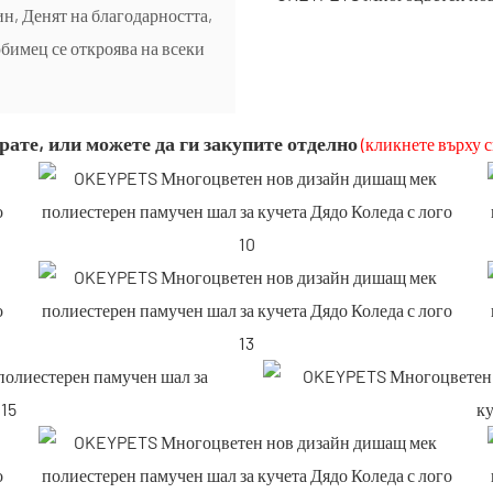
н, Денят на благодарността,
юбимец се откроява на всеки
рате, или можете да ги закупите отделно
(кликнете върху с