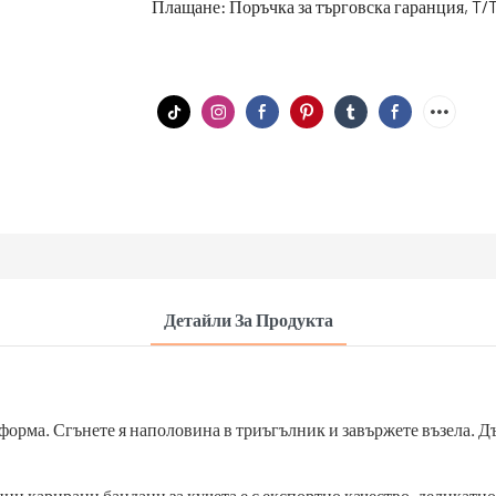
Плащане: Поръчка за търговска гаранция, T/T,
Детайли За Продукта
 форма. Сгънете я наполовина в триъгълник и завържете възела. Д
ни карирани бандани за кучета е с експортно качество, деликатно 