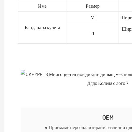
Име
Размер
М
Ширин
Бандана за кучета
Шири
Л
OEM
● Приемаме персонализирани различни цве