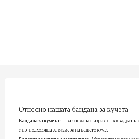
Относно нашата бандана за кучета
Бандана за кучета:
Тази бандана е изрязана в квадратна
е по-подходяща за размера на вашето куче.
Бандана за кучета с есенна тема:
Материята на тези есен