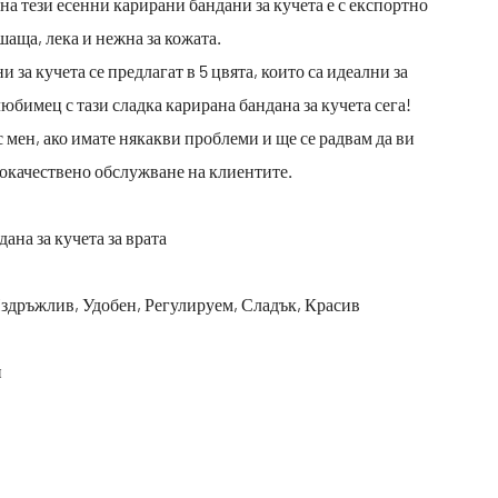
а тези есенни карирани бандани за кучета е с експортно
шаща, лека и нежна за кожата.
за кучета се предлагат в 5 цвята, които са идеални за
бимец с тази сладка карирана бандана за кучета сега!
 мен, ако имате някакви проблеми и ще се радвам да ви
кокачествено обслужване на клиентите.
ана за кучета за врата
здръжлив, Удобен, Регулируем, Сладък, Красив
н