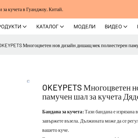
за кучета в Гуанджоу, Китай.
РОДУКТИ
КАТАЛОГ
МОДЕЛИ
ВИДЕО
OKEYPETS Многоцветен нов дизайн дишащ мек полиестерен памуче
OKEYPETS Многоцветен но
памучен шал за кучета Дяд
Бандана за кучета:
Тази бандана е изрязана 
завържете възела. Дължината може да се регул
вашето куче.