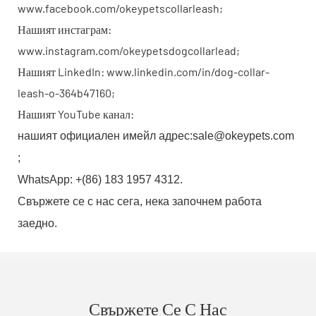
www.facebook.com/okeypetscollarleash;
Нашият инстаграм:
www.instagram.com/okeypetsdogcollarlead;
Нашият LinkedIn: www.linkedin.com/in/dog-collar-
leash-o-364b47160;
Нашият YouTube канал:
нашият официален имейл адрес:sale@okeypets.com
;
WhatsApp: +(86) 183 1957 4312.
Свържете се с нас сега, нека започнем работа
заедно.
Свържете Се С Нас