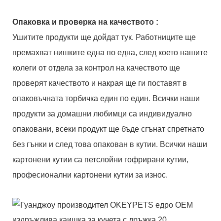
Опаковка и
проверка на качеството
:
Ушитите продукти ще дойдат тук. Работниците ще
премахват нишките една по една, след което нашите
колеги от отдела за контрол на качеството ще
проверят качеството и накрая ще ги поставят в
опаковъчната торбичка един по един. Всички наши
продукти за домашни любимци са индивидуално
опаковани, всеки продукт ще бъде сгънат спретнато
без гънки и след това опакован в кутии. Всички наши
картонени кутии са петслойни гофрирани кутии,
професионални картонени кутии за износ.