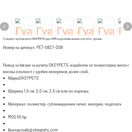
Гуанджоу производител OKEYPETS едро OEM издръжлива каишка за кучета с дръжка
Номер на артикул: PET-0827-D08
Повод за бягане за кучета OKEYPETS, изработен от полиестерна лента с
висока плътност с удобен неопренов долен слой.
Марка
OKEYPETS
Ширина
1,5 см; 2,0 см; 2,5 см или по поръчка
Материал:
полиестер, сублимационен печат, неопрен, подплата
MOQ
50 бр.
Контакт
sale@okeypets.com