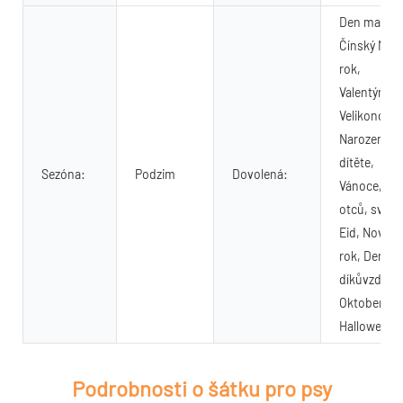
Den matek,
Čínský Nov
rok,
Valentýn,
Velikonoce,
Narození
dítěte,
Sezóna:
Podzim
Dovolená:
Vánoce, De
otců, svátk
Eid, Nový
rok, Den
díkůvzdání,
Oktoberfest
Halloween
Podrobnosti o šátku pro psy