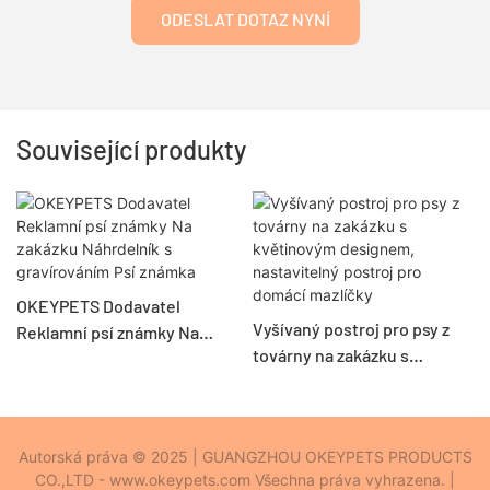
ODESLAT DOTAZ NYNÍ
Související produkty
OKEYPETS Dodavatel
Vyšívaný postroj pro psy z
Reklamní psí známky Na
továrny na zakázku s
zakázku Náhrdelník s
květinovým designem,
gravírováním Psí známka
nastavitelný postroj pro
domácí mazlíčky
Autorská práva © 2025 | GUANGZHOU OKEYPETS PRODUCTS
CO.,LTD - www.okeypets.com Všechna práva vyhrazena. |