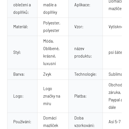
Domácí
oblečení a
mašle a
Aplikace:
mazlíček
doplňků:
doplňky
Polyester,
Materiál:
Vzor:
Vytisknout
polyester
Móda,
Oblíbené,
název
Styl:
psí šátek
krásné,
produktu:
luxusní
Barva:
Zvyk
Technologie:
Sublimace
Obchodní
Logo
záruka, T/T
Logo:
značky na
Platba:
Paypal a tak
míru
dále
Domácí
Doba
Používání:
Asi 5-7 dní
mazlíček
vzorkování: