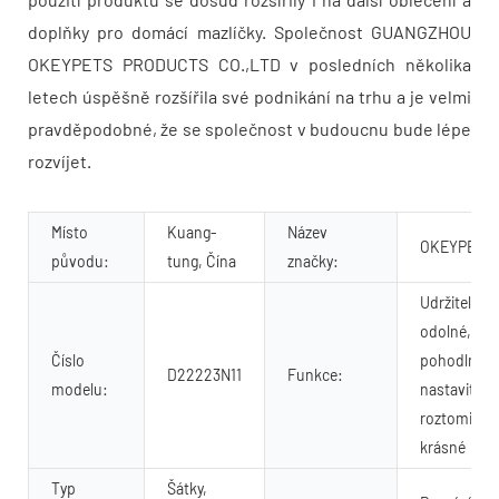
doplňky pro domácí mazlíčky. Společnost GUANGZHOU
OKEYPETS PRODUCTS CO.,LTD v posledních několika
letech úspěšně rozšířila své podnikání na trhu a je velmi
pravděpodobné, že se společnost v budoucnu bude lépe
rozvíjet.
Místo
Kuang-
Název
OKEYPETS
původu:
tung, Čína
značky:
Udržitelné,
odolné,
Číslo
pohodlné,
D22223N11
Funkce:
modelu:
nastaviteln
roztomilé,
krásné
Typ
Šátky,