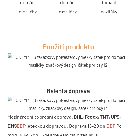
domácí
domácí
domácí
mazlíčky
mazlíčky
mazlíčky
Použití produktu
Balení a doprava
Mezinárodní expresní doprava:
DHL, Fedex, TNT, UPS,
EMS
DDP
leteckou dopravou: Doprava 15-20 dní
DDP
Po
moři: 40-55 dní. Sdělíme vám číslo zásilky a