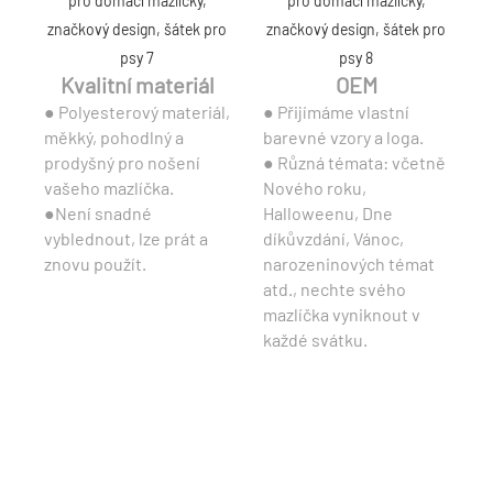
Kvalitní materiál
OEM
● Polyesterový materiál,
● Přijímáme vlastní
měkký, pohodlný a
barevné vzory a loga.
prodyšný pro nošení
● Různá témata: včetně
vašeho mazlíčka.
Nového roku,
●Není snadné
Halloweenu, Dne
vyblednout, lze prát a
díkůvzdání, Vánoc,
znovu použít.
narozeninových témat
atd., nechte svého
mazlíčka vyniknout v
každé svátku.