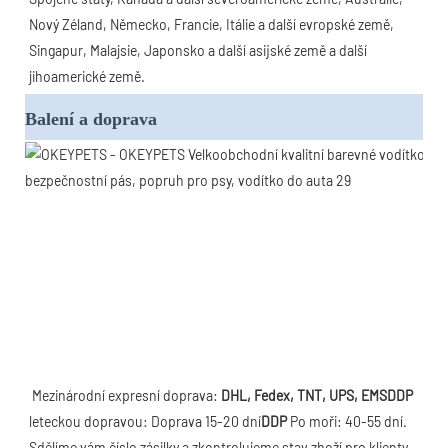
Nový Zéland, Německo, Francie, Itálie a další evropské země, 
Singapur, Malajsie, Japonsko a další asijské země a další 
jihoamerické země.
Balení a doprava
Mezinárodní expresní doprava: 
DHL, Fedex, TNT, UPS, EMS
DDP
leteckou dopravou: Doprava 15-20 dní
DDP
 Po moři: 40-55 dní. 
Sdělíme vám číslo zásilky a zkontrolujeme stav zboží pro klienty. 