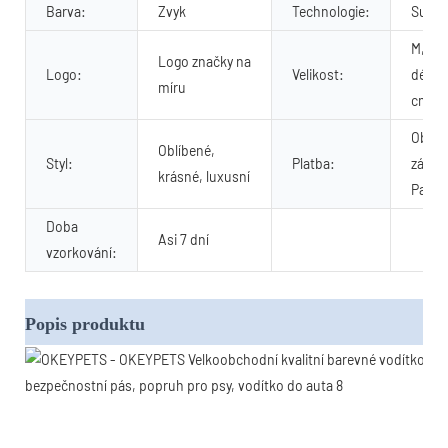
Barva:
Zvyk
Technologie:
Subli
M, Nas
Logo značky na
Logo:
Velikost:
délka
míru
cm
Obcho
Oblíbené,
Styl:
Platba:
záruka
krásné, luxusní
Paypal
Doba
Asi 7 dní
vzorkování:
Popis produktu