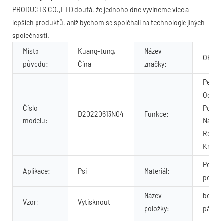
PRODUCTS CO.,LTD doufá, že jednoho dne vyvineme více a
lepších produktů, aniž bychom se spoléhali na technologie jiných
společností.
Místo
Kuang-tung,
Název
OKEY
původu:
Čína
značky:
Perso
Odoln
Číslo
Pohod
D20220613N04
Funkce:
modelu:
Nastav
Rozto
Krásn
Polyes
Aplikace:
Psi
Materiál:
polye
Název
bezpe
Vzor:
Vytisknout
položky:
pás p