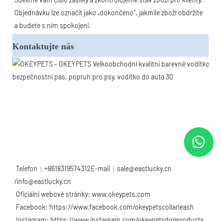
Objednávku lze označit jako „dokončeno“, jakmile zboží obdržíte 
a budete s ním spokojeni.
Kontaktujte nás
Telefon：+8618319574312E-mail：sale@eastlucky.cn 
/info@eastlucky.cn
 Oficiální webové stránky: www.okeypets.com
 Facebook: https://www.facebook.com/okeypetscollarleash
 Instagram: https://www.instagram.com/okeypetsdogproducts