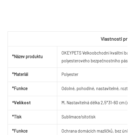
Vlastnosti prod
OKEYPETS Velkoobchodní kvalitní barevn
*Název produktu
polyesterového bezpečnostního pásu, p
*Materiál
Polyester
*Funkce
Odolné, pohodlné, nastavitelné, roztomi
M, Nastavitelná délka 2,5*31-60 cm (na m
*Velikost
*Tisk
Sublimace/sítotisk
*Funkce
Ochrana domácích mazlíčků, bez úniku