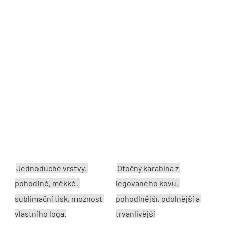
Jednoduché vrstvy, 
Otočný karabina z 
pohodlné, měkké, 
legovaného kovu, 
sublimační tisk, možnost 
pohodlnější, odolnější a 
vlastního loga.
trvanlivější