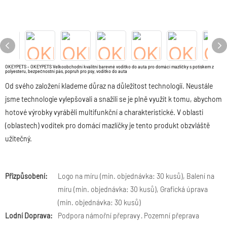
OKEYPETS - OKEYPETS Velkoobchodní kvalitní barevné vodítko do auta pro domácí mazlíčky s potiskem z
polyesteru, bezpečnostní pás, popruh pro psy, vodítko do auta
Od svého založení klademe důraz na důležitost technologií. Neustále
jsme technologie vylepšovali a snažili se je plně využít k tomu, abychom
hotové výrobky vyráběli multifunkční a charakteristické. V oblasti
(oblastech) vodítek pro domácí mazlíčky je tento produkt obzvláště
užitečný.
Přizpůsobení:
Logo na míru (min. objednávka: 30 kusů), Balení na
míru (min. objednávka: 30 kusů), Grafická úprava
(min. objednávka: 30 kusů)
Lodní Doprava:
Podpora námořní přepravy · Pozemní přeprava