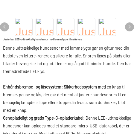
Justerbar LED-udtrækkelig hundesnor med lommelygte til natteture
Denne udtrækkelige hundesnor med lommelygte gør en gåtur med din
bedste ven lettere, renere og sikrere for alle. Snoren låses på plads eller
tillader bevægelse ind og ud. Den er også god til mindre hunde. Den har
fremadrettede LED-lys.
Enhåndsbremse- og låsesystem: Sikkerhedssystem med
én knap til
bremse, pause og lås, der gør det nemt at justere hundesnoren til en
behagelig længde, slippe eller stoppe din hvalp, som du ønsker, blot
med en knap.
Genopladeligt og gratis Type-C-opladerkabel:
Denne LED-udtrækkelige
hundesnor kan oplades med et standard micro-USB-datakabel, der er
inkluderet i pakken. Med indbygget 600mAh genopladeligt