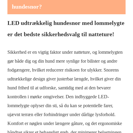
hundesnor?
LED udtrækkelig hundesnor med lommelygte
er det bedste sikkerhedsvalg til natteture!
Sikkerhed er en vigtig faktor under natteture, og lommelygten
gør både dig og din hund mere synlige for bilister og andre
fodgængere, hvilket reducerer risikoen for ulykker. Snorens
udtrækkelige design giver justerbar længde, hvilket giver din
hund frihed til at udforske, samtidig med at den bevarer
kontrollen i mørke omgivelser. Den indbyggede LED-
lommelygte oplyser din sti, så du kan se potentielle farer,
ujævnt terræn eller forhindringer under dårlige lysforhold.
Komfort er nøglen under længere gåture, og det ergonomiske
håndtag sikrer et behageligt greb, der minimerer belastningen