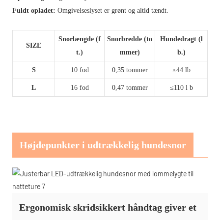
Fuldt opladet:
Omgivelseslyset er grønt og altid tændt.
Snorlængde (f
Snorbredde (to
Hundedragt (l
SIZE
t.)
mmer)
b.)
S
10 fod
0,35 tommer
≤44 lb
L
16 fod
0,47 tommer
≤110 l
b
Højdepunkter i udtrækkelig hundesnor
Ergonomisk skridsikkert håndtag giver et