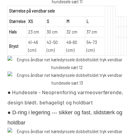
Størrelse på vendbar sele
Størrelse
XS
S
M
L
Hals
23 cm
30 cm
32 cm
37 cm
41-46
42-50
49-60
54-73
Bryst
(cm)
(cm)
(cm)
(cm)
● Hundesele - Neoprenforing varmeoverførende,
design blødt, behageligt og holdbart
● D-ring i legering --- sikker og fast, slidstærk og
holdbar