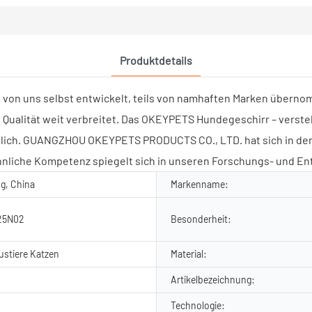
Produktdetails
ils von uns selbst entwickelt, teils von namhaften Marken über
n Qualität weit verbreitet. Das OKEYPETS Hundegeschirr – verstel
ältlich. GUANGZHOU OKEYPETS PRODUCTS CO., LTD. hat sich in de
liche Kompetenz spiegelt sich in unseren Forschungs- und E
g, China
Markenname:
25N02
Besonderheit:
stiere Katzen
Material:
Artikelbezeichnung:
Technologie: