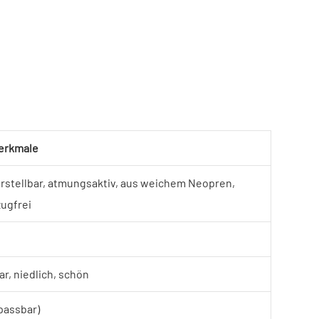
erkmale
stellbar, atmungsaktiv, aus weichem Neopren,
zugfrei
r, niedlich, schön
npassbar)