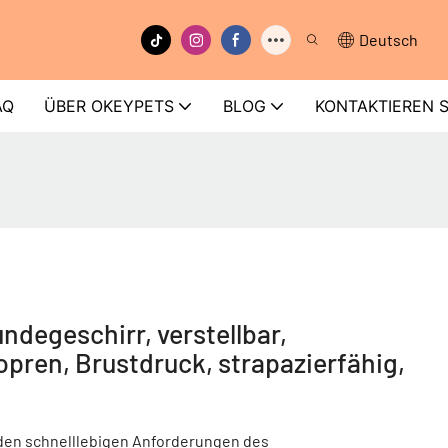
Deutsch
AQ
ÜBER OKEYPETS
BLOG
KONTAKTIEREN S
egeschirr, verstellbar,
pren, Brustdruck, strapazierfähig,
den schnelllebigen Anforderungen des