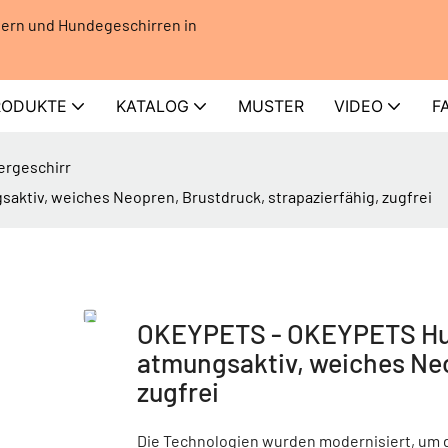
dern und Hundegeschirren in
RODUKTE
KATALOG
MUSTER
VIDEO
F
ergeschirr
ktiv, weiches Neopren, Brustdruck, strapazierfähig, zugfrei
OKEYPETS - OKEYPETS Hund
atmungsaktiv, weiches Neo
zugfrei
Die Technologien wurden modernisiert, um 