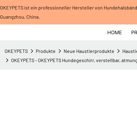
OKEYPETS ist ein professioneller Hersteller von Hundehalsbän
Guangzhou, China.
HOME
P
OKEYPETS
Produkte
Neue Haustierprodukte
Hausti
OKEYPETS - OKEYPETS Hundegeschirr, verstellbar, atmungsa