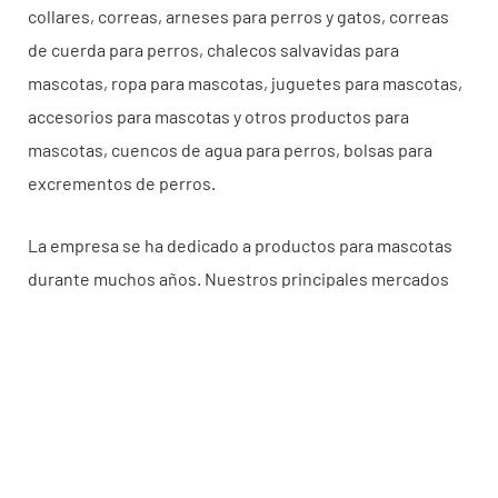
collares, correas, arneses para perros y gatos, correas
de cuerda para perros, chalecos salvavidas para
mascotas, ropa para mascotas, juguetes para mascotas,
accesorios para mascotas y otros productos para
mascotas, cuencos de agua para perros, bolsas para
excrementos de perros.
La empresa se ha dedicado a productos para mascotas
durante muchos años. Nuestros principales mercados
son Estados Unidos, Canadá y otros países de América
del Norte, Australia, Nueva Zelanda, Alemania, Francia,
Italia y otros países europeos, Singapur, Malasia, Japón y
otros países asiáticos y otros países sudamericanos.