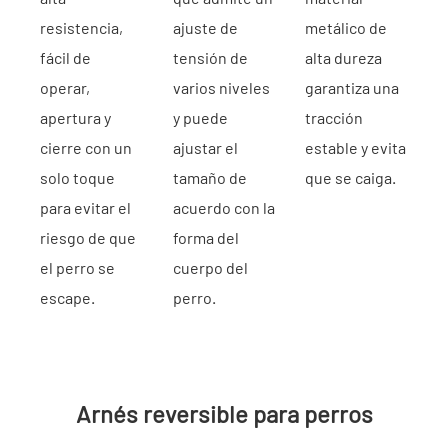
resistencia,
ajuste de
metálico de
fácil de
tensión de
alta dureza
operar,
varios niveles
garantiza una
apertura y
y puede
tracción
cierre con un
ajustar el
estable y evita
solo toque
tamaño de
que se caiga.
para evitar el
acuerdo con la
riesgo de que
forma del
el perro se
cuerpo del
escape.
perro.
Arnés reversible para perros