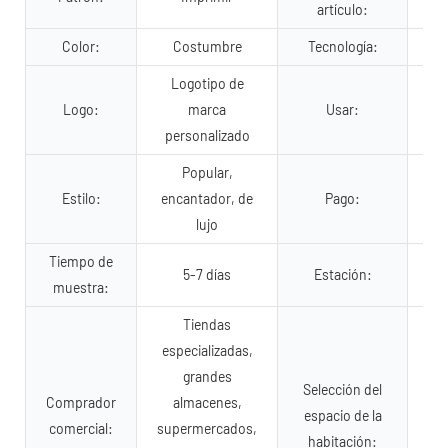
artículo:
Color:
Costumbre
Tecnología:
Sub
Logotipo de
Logo:
marca
Usar:
personalizado
Popular,
Estilo:
encantador, de
Pago:
com
lujo
Tiempo de
To
5-7 días
Estación:
muestra:
to
Tiendas
especializadas,
grandes
Selección del
Comprador
almacenes,
espacio de la
comercial:
supermercados,
habitación: