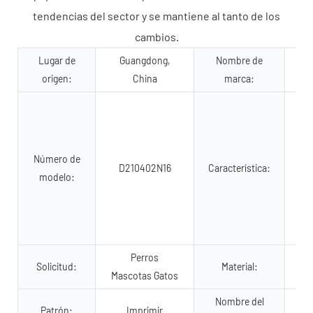
tendencias del sector y se mantiene al tanto de los
cambios.
Lugar de
Guangdong,
Nombre de
origen:
China
marca:
Número de
D210402N16
Característica:
modelo:
D
Perros
Solicitud:
Material:
P
Mascotas Gatos
Nombre del
co
Patrón:
Imprimir