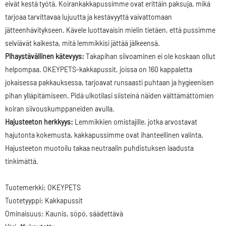
eivät kestä työtä. Koirankakkapussimme ovat erittäin paksuja, mikä
tarjoaa tarvittavaa lujuutta ja kestävyyttä vaivattomaan
jätteenhävitykseen. Kävele luottavaisin mielin tietäen, että pussimme
selviävät kaikesta, mitä lemmikkisi jättää jälkeensä.
Pihaystävällinen kätevyys:
Takapihan siivoaminen ei ole koskaan ollut
helpompaa. OKEYPETS-kakkapussit, joissa on 160 kappaletta
jokaisessa pakkauksessa, tarjoavat runsaasti puhtaan ja hygieenisen
pihan ylläpitämiseen. Pidä ulkotilasi siisteinä näiden välttämättömien
koiran siivouskumppaneiden avulla.
Hajusteeton herkkyys:
Lemmikkien omistajille, jotka arvostavat
hajutonta kokemusta, kakkapussimme ovat ihanteellinen valinta.
Hajusteeton muotoilu takaa neutraalin puhdistuksen laadusta
tinkimättä.
Tuotemerkki: OKEYPETS
Tuotetyyppi: Kakkapussit
Ominaisuus: Kaunis, söpö, säädettävä