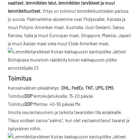
vaatteet, lemmikkien lelut, lemmikkien tarvikkeet ja muut
lemmikkituotteet.
Yritys on toiminut lemmikkituotteiden parissa
jo vuosia. Päämarkkina-alueemme ovat Yhdysvallat, Kanada ja
muut Pohjois-Amerikan maat, Australia, Uusi-Seelanti, Saksa,
Ranska, Italia ja muut Euroopan maat, Singapore, Malesia, Japani
ja muut Aasian maat sekä muut Etelä-Amerikan maat.
Toimitus
Kansainvälinen pikalähetys:
DHL, FedEx, TNT, UPS, EMS
Toimitus
DDP
lentokuljetuksella: 15-20 päivää
Toimitus
DDP
Meritse: 40-55 päivää Me
Ilmoita seurantanumero ja tarkista tavaroiden tila asiakkaille.
Tilaus voidaan sanoa "valmis", kun olet vastaanottanut tavarat ja
tyytyväinen niihin.