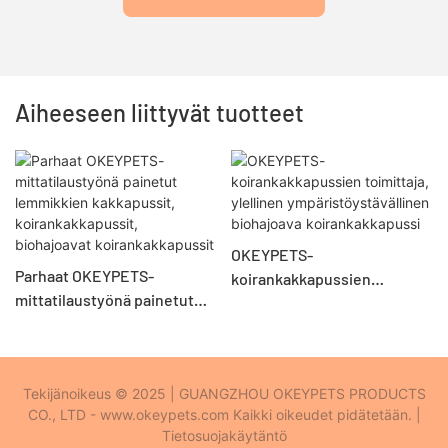
Aiheeseen liittyvät tuotteet
OKEYPETS-
Parhaat OKEYPETS-
koirankakkapussien
mittatilaustyönä painetut
toimittaja, ylellinen
lemmikkien kakkapussit,
ympäristöystävällinen
koirankakkapussit,
biohajoava koirankakkapussi
biohajoavat
Tekijänoikeus © 2025 | GUANGZHOU OKEYPETS PRODUCTS
koirankakkapussit
CO., LTD - www.okeypets.com Kaikki oikeudet pidätetään. |
Tietosuojakäytäntö