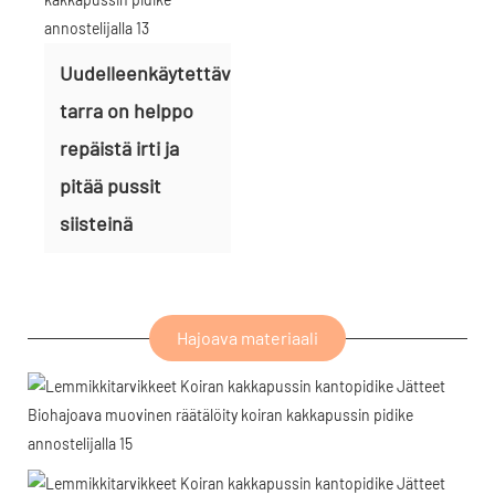
Uudelleenkäytettävä
tarra on helppo
repäistä irti ja
pitää pussit
siisteinä
Hajoava materiaali