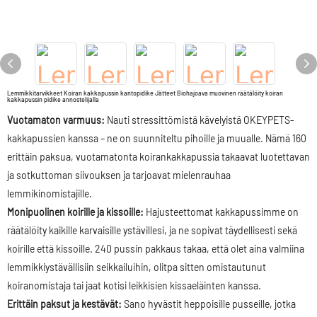
Lemmikkitarvikkeet Koiran kakkapussin kantopidike Jätteet Biohajoava muovinen räätälöity koiran
kakkapussin pidike annostelijalla
Vuotamaton varmuus:
Nauti stressittömistä kävelyistä OKEYPETS-
kakkapussien kanssa – ne on suunniteltu pihoille ja muualle. Nämä 160
erittäin paksua, vuotamatonta koirankakkapussia takaavat luotettavan
ja sotkuttoman siivouksen ja tarjoavat mielenrauhaa
lemmikinomistajille.
Monipuolinen koirille ja kissoille:
Hajusteettomat kakkapussimme on
räätälöity kaikille karvaisille ystävillesi, ja ne sopivat täydellisesti sekä
koirille että kissoille. 240 pussin pakkaus takaa, että olet aina valmiina
lemmikkiystävällisiin seikkailuihin, olitpa sitten omistautunut
koiranomistaja tai jaat kotisi leikkisien kissaeläinten kanssa.
Erittäin paksut ja kestävät:
Sano hyvästit heppoisille pusseille, jotka