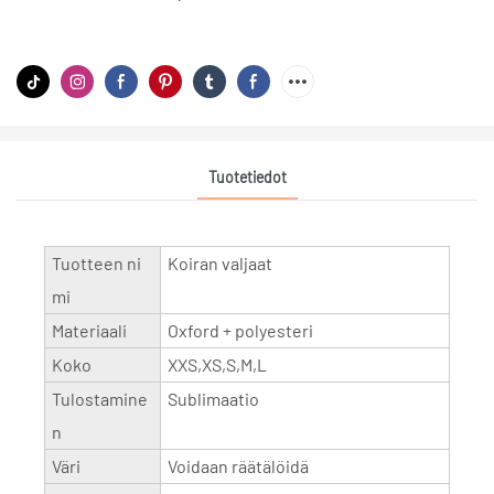
Tuotetiedot
Tuotteen ni
Koiran valjaat
mi
Materiaali
Oxford + polyesteri
Koko
XXS,XS,S,M,L
Tulostamine
Sublimaatio
n
Väri
Voidaan räätälöidä