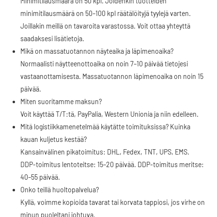
Minimitilausmäärä on 50 kpl. Joidenkin tuotteiden
minimitilausmäärä on 50–100 kpl räätälöityjä tyylejä varten.
Joillakin meillä on tavaroita varastossa. Voit ottaa yhteyttä
saadaksesi lisätietoja.
Mikä on massatuotannon näyteaika ja läpimenoaika?
Normaalisti näytteenottoaika on noin 7–10 päivää tietojesi
vastaanottamisesta. Massatuotannon läpimenoaika on noin 15
päivää.
Miten suoritamme maksun?
Voit käyttää T/T:tä, PayPalia, Western Unionia ja niin edelleen.
Mitä logistiikkamenetelmää käytätte toimituksissa? Kuinka
kauan kuljetus kestää?
Kansainvälinen pikatoimitus: DHL, Fedex, TNT, UPS, EMS.
DDP-toimitus lentoteitse: 15–20 päivää. DDP-toimitus meritse:
40–55 päivää.
Onko teillä huoltopalvelua?
Kyllä, voimme kopioida tavarat tai korvata tappiosi, jos virhe on
minun puoleltani johtuva.