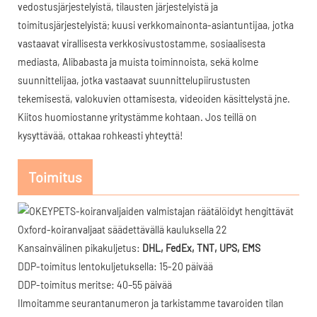
vedostusjärjestelyistä, tilausten järjestelyistä ja
toimitusjärjestelyistä; kuusi verkkomainonta-asiantuntijaa, jotka
vastaavat virallisesta verkkosivustostamme, sosiaalisesta
mediasta, Alibabasta ja muista toiminnoista, sekä kolme
suunnittelijaa, jotka vastaavat suunnittelupiirustusten
tekemisestä, valokuvien ottamisesta, videoiden käsittelystä jne.
Kiitos huomiostanne yritystämme kohtaan. Jos teillä on
kysyttävää, ottakaa rohkeasti yhteyttä!
Toimitus
Kansainvälinen pikakuljetus:
DHL, FedEx, TNT, UPS, EMS
DDP-toimitus lentokuljetuksella: 15-20 päivää
DDP-toimitus meritse: 40–55 päivää
Ilmoitamme seurantanumeron ja tarkistamme tavaroiden tilan