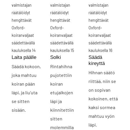
Laita päälle
Solki
Säädä
kireyttä
Säädä kokoon,
Rintahihna
Hihnan säätö
joka mahtuu
pujotettiin
riittää, niin se
koiran pään
koiran
on sopivan
läpi, ja liu'uta
etujalkojen
kokoinen, että
se sitten
läpi ja
kaksi sormea ​​
sisään.
kiinnitettiin
mahtuu vyön
sitten
läpi.
molemmilla