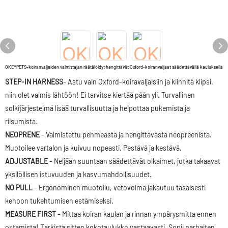
OKEYPETS-koiranvaljaiden valmistajan räätälöidyt hengittävät Oxford-koiranvaljaat säädettävällä kauluksella
STEP-IN HARNESS
- Astu vain Oxford-koiravaljaisiin ja kiinnitä klipsi,
niin olet valmis lähtöön! Ei tarvitse kiertää pään yli. Turvallinen
solkijärjestelmä lisää turvallisuutta ja helpottaa pukemista ja
riisumista.
NEOPRENE
- Valmistettu pehmeästä ja hengittävästä neopreenista.
Muotoilee vartalon ja kuivuu nopeasti. Pestävä ja kestävä.
ADJUSTABLE
- Neljään suuntaan säädettävät olkaimet, jotka takaavat
yksilöllisen istuvuuden ja kasvumahdollisuudet.
NO PULL
- Ergonominen muotoilu, vetovoima jakautuu tasaisesti
kehoon tukehtumisen estämiseksi.
MEASURE FIRST
- Mittaa koiran kaulan ja rinnan ympärysmitta ennen
ostamista! Tarkista sitten kokotaulukko vastaavasti. Sopii parhaiten