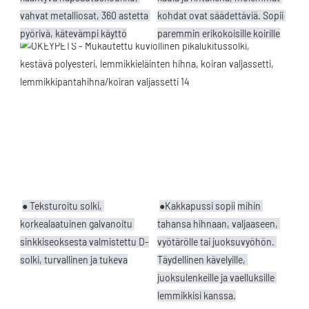
vahvat metalliosat, 360 astetta 
kohdat ovat säädettäviä. Sopii 
pyörivä, kätevämpi käyttö
paremmin erikokoisille koirille
● Teksturoitu solki, 
●Kakkapussi sopii
mihin 
korkealaatuinen galvanoitu 
tahansa hihnaan, valjaaseen, 
sinkkiseoksesta valmistettu D-
vyötärölle tai juoksuvyöhön. 
solki, turvallinen ja tukeva
Täydellinen kävelyille, 
juoksulenkeille ja vaelluksille 
lemmikkisi kanssa.