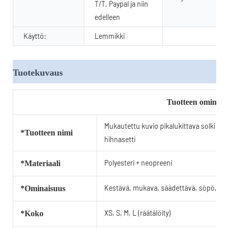
T/T, Paypal ja niin
edelleen
Käyttö:
Lemmikki
Tuotekuvaus
Tuotteen ominais
Mukautettu kuvio pikalukittava solki kes
*Tuotteen nimi
hihnasetti
Polyesteri + neopreeni
*Materiaali
Kestävä, mukava, säädettävä, söpö, kau
*Ominaisuus
XS, S, M, L (räätälöity)
*Koko