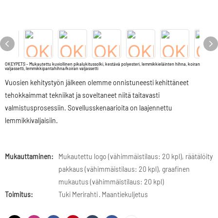
OKEYPETS - Mukautettu kuviollinen pikalukitussolki, kestävä polyesteri, lemmikkieläinten hihna, koiran
valjassetti, lemmikkipantahihna/koiran valjassetti
Vuosien kehitystyön jälkeen olemme onnistuneesti kehittäneet
tehokkaimmat tekniikat ja soveltaneet niitä taitavasti
valmistusprosessiin. Sovellusskenaarioita on laajennettu
lemmikkivaljaisiin.
Mukauttaminen:
Mukautettu logo (vähimmäistilaus: 20 kpl), räätälöity
pakkaus (vähimmäistilaus: 20 kpl), graafinen
mukautus (vähimmäistilaus: 20 kpl)
Toimitus:
Tuki Merirahti · Maantiekuljetus