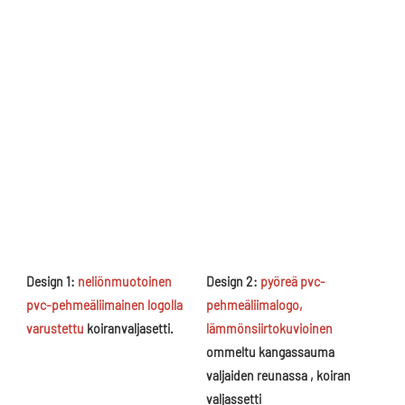
Design 1: 
neliönmuotoinen 
Design 2: 
pyöreä pvc-
pvc-pehmeäliimainen logolla 
pehmeäliimalogo, 
varustettu
 koiranvaljasetti.
lämmönsiirtokuvioinen
ommeltu kangassauma 
valjaiden reunassa
 , koiran 
valjassetti