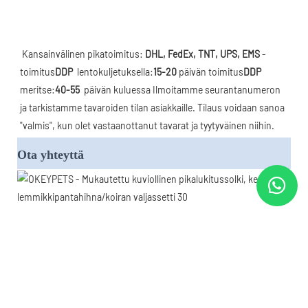
Kansainvälinen pikatoimitus: 
DHL, FedEx, TNT, UPS, EMS
 -
toimitus
DDP 
 lentokuljetuksella:
15-20
 päivän toimitus
DDP
meritse:
40-55 
 päivän kuluessa Ilmoitamme seurantanumeron 
ja tarkistamme tavaroiden tilan asiakkaille. Tilaus voidaan sanoa 
"valmis", kun olet vastaanottanut tavarat ja tyytyväinen niihin.
Ota yhteyttä