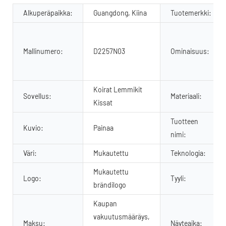
Alkuperäpaikka:
Guangdong, Kiina
Tuotemerkki:
Mallinumero:
D2257N03
Ominaisuus:
Koirat Lemmikit
Sovellus:
Materiaali:
Kissat
Tuotteen
Kuvio:
Painaa
nimi:
Väri:
Mukautettu
Teknologia:
Mukautettu
Logo:
Tyyli:
brändilogo
Kaupan
vakuutusmääräys,
Maksu:
Näyteaika: