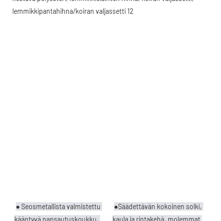
● Seosmetallista valmistettu 
●Säädettävän kokoinen solki, 
kääntyvä napsautuskoukku, 
kaula ja rintakehä, molemmat 