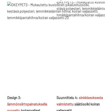
Design 3: 
Suunnittelu 4:
sinkkiseoksesta 
lämmönsiirtopainatuksella 
valmistettu
 säätösolki koiran 
vuorattu
 koiranvaljaat, 
valjassetti