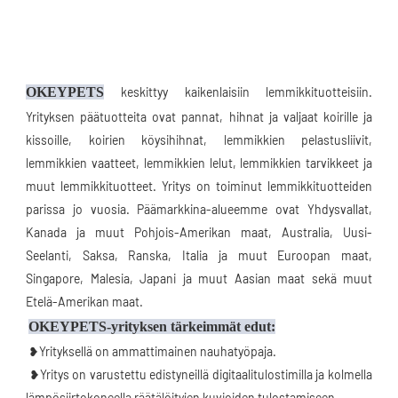
OKEYPETS
keskittyy kaikenlaisiin lemmikkituotteisiin. 
Yrityksen päätuotteita ovat pannat, hihnat ja valjaat koirille ja 
kissoille, koirien köysihihnat, lemmikkien pelastusliivit, 
lemmikkien vaatteet, lemmikkien lelut, lemmikkien tarvikkeet ja 
muut lemmikkituotteet. Yritys on toiminut lemmikkituotteiden 
parissa jo vuosia. Päämarkkina-alueemme ovat Yhdysvallat, 
Kanada ja muut Pohjois-Amerikan maat, Australia, Uusi-
Seelanti, Saksa, Ranska, Italia ja muut Euroopan maat, 
Singapore, Malesia, Japani ja muut Aasian maat sekä muut 
Etelä-Amerikan maat.
OKEYPETS-yrityksen tärkeimmät edut:
 ❥Yrityksellä on ammattimainen nauhatyöpaja.
 ❥Yritys on varustettu edistyneillä digitaalitulostimilla ja kolmella 
lämpösiirtokoneella räätälöityjen kuvioiden tulostamiseen.