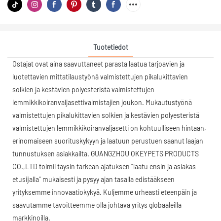
Tuotetiedot
Ostajat ovat aina saavuttaneet parasta laatua tarjoavien ja
luotettavien mittatilaustyönä valmistettujen pikalukittavien
solkien ja kestävien polyesteristä valmistettujen
lemmikkikoiranvaljasettivalmistajien joukon. Mukautustyönä
valmistettujen pikalukittavien solkien ja kestävien polyesteristä
valmistettujen lemmikkikoiranvaljasetti on kohtuulliseen hintaan,
erinomaiseen suorituskykyyn ja laatuun perustuen saanut laajan
tunnustuksen asiakkailta. GUANGZHOU OKEYPETS PRODUCTS
CO.,LTD toimii täysin tärkeän ajatuksen "laatu ensin ja asiakas
etusijalla" mukaisesti ja pysyy ajan tasalla edistääkseen
yrityksemme innovaatiokykyä. Kuljemme urheasti eteenpäin ja
saavutamme tavoitteemme olla johtava yritys globaaleilla
markkinoilla.