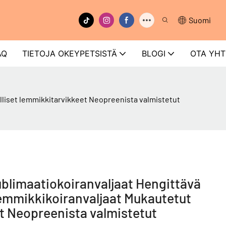
Suomi
AQ
TIETOJA OKEYPETSISTÄ
BLOGI
OTA YH
liset lemmikkitarvikkeet Neopreenista valmistetut
imaatiokoiranvaljaat Hengittävä
emmikkikoiranvaljaat Mukautetut
et Neopreenista valmistetut