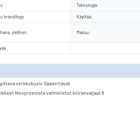
tu
Teknologia:
u brändilogo
Käyttää:
ihana, ylellinen
Maksu:
ivää