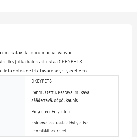
a on saatavilla monenlaisia. Vahvan
stajille, jotka haluavat ostaa OKEYPETS-
valinta ostaa ne irtotavarana yritykselleen.
OKEYPETS
Pehmustettu, kestävä, mukava,
säädettävä, söpö, kaunis
Polyesteri, Polyesteri
koiranvaljaat räätälöidyt ylelliset
lemmikkitarvikkeet