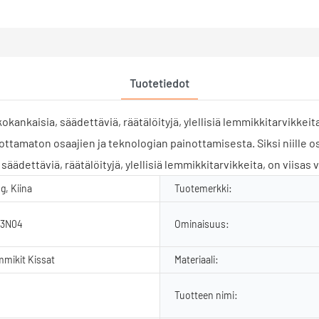
Tuotetiedot
ankaisia, säädettäviä, räätälöityjä, ylellisiä lemmikkitarvikkeit
ottamaton osaajien ja teknologian painottamisesta. Siksi niille o
äädettäviä, räätälöityjä, ylellisiä lemmikkitarvikkeita, on viisas 
, Kiina
Tuotemerkki:
13N04
Ominaisuus:
mmikit Kissat
Materiaali:
Tuotteen nimi: