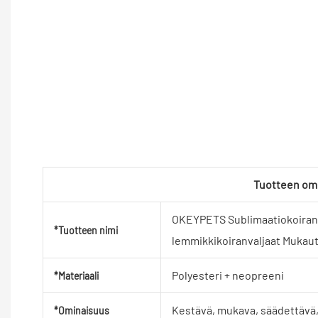
Tuotteen om
OKEYPETS Sublimaatiokoiranv
*Tuotteen nimi
lemmikkikoiranvaljaat Mukaute
Polyesteri + neopreeni
*Materiaali
Kestävä, mukava, säädettävä,
*Ominaisuus