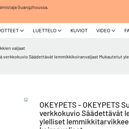
almistaja Guangzhoussa,
UOTTEET
LUETTELO
KUVIOT
VIDEO
F
kien valjaat
verkkokuvio Säädettävät lemmikkikoiranvaljaat Mukautetut ylel
OKEYPETS - OKEYPETS Subl
verkkokuvio Säädettävät l
ylelliset lemmikkitarvikke