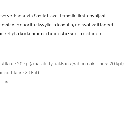
vä verkkokuvio Säädettävät lemmikkikoiranvaljaat
maisella suorituskyvyllä ja laadulla, ne ovat voittaneet
ttaneet yhä korkeamman tunnustuksen ja maineen
ilaus: 20 kpl), räätälöity pakkaus (vähimmäistilaus: 20 kpl),
äistilaus: 20 kpl)
jetus