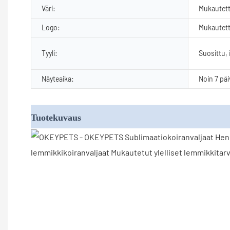
Väri:
Mukautet
Logo:
Mukautett
Tyyli:
Suosittu, 
Näyteaika:
Noin 7 pä
Tuotekuvaus