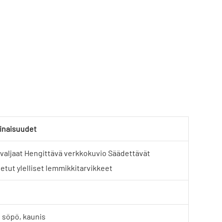
inaisuudet
aljaat Hengittävä verkkokuvio Säädettävät
tut ylelliset lemmikkitarvikkeet
 söpö, kaunis