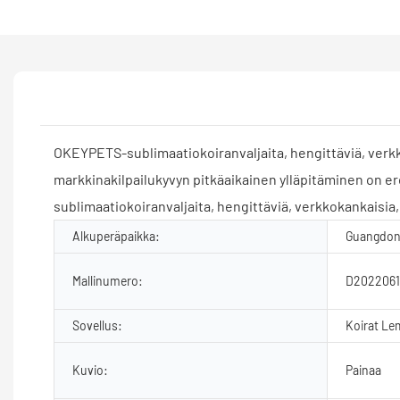
OKEYPETS-sublimaatiokoiranvaljaita, hengittäviä, verkkok
markkinakilpailukyvyn pitkäaikainen ylläpitäminen on er
sublimaatiokoiranvaljaita, hengittäviä, verkkokankaisia, s
Alkuperäpaikka:
Guangdong
Mallinumero:
D202206
Sovellus:
Koirat Le
Kuvio:
Painaa