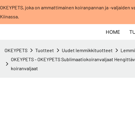
OKEYPETS, joka on ammattimainen koiranpannan ja -valjaiden v
Kiinassa.
HOME
T
OKEYPETS
Tuotteet
Uudet lemmikkituotteet
Lemmik
OKEYPETS - OKEYPETS Sublimaatiokoiranvaljaat Hengittävä 
koiranvaljaat