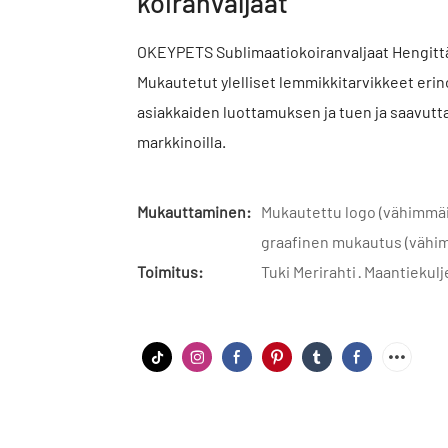
koiranvaljaat
OKEYPETS Sublimaatiokoiranvaljaat Hengittä
Mukautetut ylelliset lemmikkitarvikkeet erino
asiakkaiden luottamuksen ja tuen ja saavu
markkinoilla.
Mukauttaminen:
Mukautettu logo (vähimmäist
graafinen mukautus (vähimm
Toimitus:
Tuki Merirahti · Maantiekul