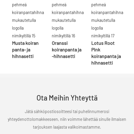
Musta koiran
Oranssi
Lotus Root
panta- ja
koiranpanta ja
Pink
hihnasetti
-hihnasetti
koiranpanta ja
hihnasetti
Ota Meihin Yhteyttä
Jätä sähköpostiosoitteesi tai puhelinnumerosi
yhteydenottolomakkeeseen, niin voimme lähettää sinulle ilmaisen
tarjouksen laajasta valikoimastamme.