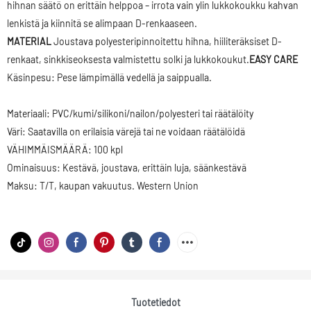
hihnan säätö on erittäin helppoa – irrota vain ylin lukkokoukku kahvan
lenkistä ja kiinnitä se alimpaan D-renkaaseen.
MATERIAL
Joustava polyesteripinnoitettu hihna, hiiliteräksiset D-
renkaat, sinkkiseoksesta valmistettu solki ja lukkokoukut.
EASY CARE
Käsinpesu: Pese lämpimällä vedellä ja saippualla.
Materiaali: PVC/kumi/silikoni/nailon/polyesteri tai räätälöity
Väri: Saatavilla on erilaisia ​​värejä tai ne voidaan räätälöidä
VÄHIMMÄISMÄÄRÄ: 100 kpl
Ominaisuus: Kestävä, joustava, erittäin luja, säänkestävä
Maksu: T/T, kaupan vakuutus. Western Union
Tuotetiedot