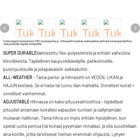
Tukkumyynti monivärinen PVC-koiranpanta ja -hihnasetti kestävä vedenpitävä pehmeä koiranpantahihna
mukautetulla logolla nimikyltillä
SUPER DURABLE
Valmistettu flex-polyesteristä ja erittäin vahvoista
kiinnikkeistä. Täydellinen kaupunkikävelyille, patikoinneille,
puistojuoksuille ja jokapäiväisiin seikkailuihin.
ALL-WEATHER
- Tämä panta- ja hihnasetti on VEDEN, LIKAN ja
HAJUN kestävä. Se ei haise tai tunnu liian märkältä. Onnelliset koirat =
onnelliset vanhemmat.
ADJUSTABLE
Hihnassa on kaksi pituusvaihtoehtoa – täydelliset
pituudet antamaan koirallesi vapauden tunteen ja säilyttämään
mukavan hallinnan. Tämä hihna on myös erittäin hyödyllinen, kun
opetat uutta pentua (tai koiraa) pysymään rinnallasi, ja sitä suositellaan
aina koirille, jotka tarvitsevat hieman enemmän ohjausta. Lyhyen