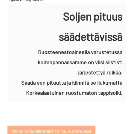
Soljen pituus
säädettävissä
Ruosteenestoaineella varustetussa
koiranpannassamme on viisi siististi
järjestettyä reikää.
Säädä sen pituutta ja kiinnitä se liukumatta
Korkealaatuinen ruostumaton tappisolki.
Monta väriä valittavaksi tai mukautettavaksi