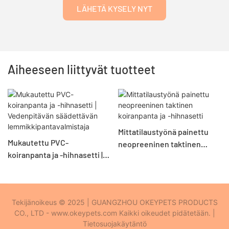
LÄHETÄ KYSELY NYT
Aiheeseen liittyvät tuotteet
Mittatilaustyönä painettu
Mukautettu PVC-
neopreeninen taktinen
koiranpanta ja -hihnasetti |
koiranpanta ja -hihnasetti
Vedenpitävän säädettävän
lemmikkipantavalmistaja
Tekijänoikeus © 2025 | GUANGZHOU OKEYPETS PRODUCTS
CO., LTD - www.okeypets.com Kaikki oikeudet pidätetään. |
Tietosuojakäytäntö