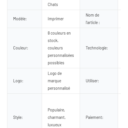
Ma
Chats
Nom de
ha
Modèle:
Imprimer
l'article :
po
8 couleurs en
stock,
Couleur:
couleurs
Technologie:
Su
personnalisées
possibles
Logo de
An
Logo:
marque
Utiliser:
co
personnalisé
Pa
sé
Populaire,
pa
Style:
charmant,
Paiement:
vi
luxueux