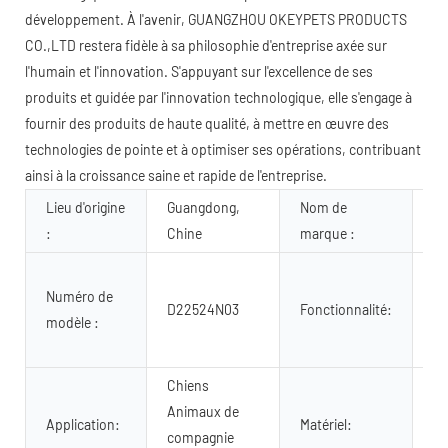
développement. À l'avenir, GUANGZHOU OKEYPETS PRODUCTS
CO.,LTD restera fidèle à sa philosophie d'entreprise axée sur
l'humain et l'innovation. S'appuyant sur l'excellence de ses
produits et guidée par l'innovation technologique, elle s'engage à
fournir des produits de haute qualité, à mettre en œuvre des
technologies de pointe et à optimiser ses opérations, contribuant
ainsi à la croissance saine et rapide de l'entreprise.
Lieu d'origine
Guangdong,
Nom de
O
:
Chine
marque :
Re
Numéro de
lé
D22524N03
Fonctionnalité:
modèle :
re
co
Chiens
ma
Animaux de
Application:
Matériel:
Po
compagnie