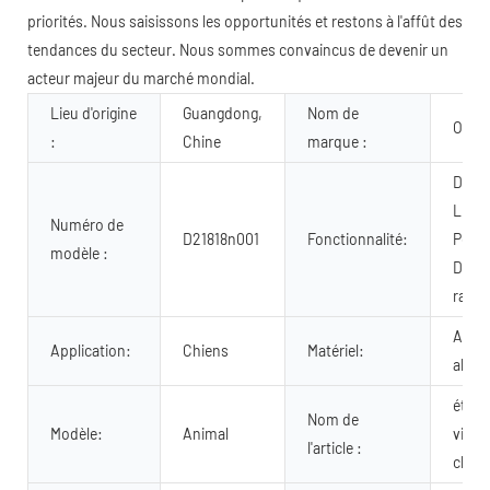
priorités. Nous saisissons les opportunités et restons à l'affût des
tendances du secteur. Nous sommes convaincus de devenir un
acteur majeur du marché mondial.
Lieu d'origine
Guangdong,
Nom de
OKEY
:
Chine
marque :
DÉGA
Lumiè
Numéro de
D21818n001
Fonctionnalité:
Perso
modèle :
Déta
rapid
ALLI
Application:
Chiens
Matériel:
alliag
étiqu
Nom de
Modèle:
Animal
vierg
l'article :
chien