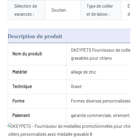
Sélection de
Type de collier
Étiqu
Soutien
vacances :
et de laisse :
d'iden
Description du produit
OKEYPETS Fournisseur de colliers p
Nom du produit
gravables pour chiens
Matériel
alliage de zinc
Technique
Gravé
Forme
Formes diverses personnalisées
Paiement
garantie commerciale, virement ban