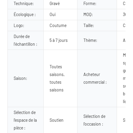
Technique:
Gravé
Forme:
Cout
Écologique :
Oui
MOQ:
300 p
Logo:
Coutume
Taille:
Cout
Durée de
5 à 7 jours
Thème:
Anim
l'échantillon :
Maga
spéci
Toutes
gran
saisons,
Acheteur
Saison:
maga
toutes
commercial :
supe
saisons
bouti
ligne
Sélection de
Sélection de
l'espace de la
Soutien
Souti
l'occasion :
pièce :