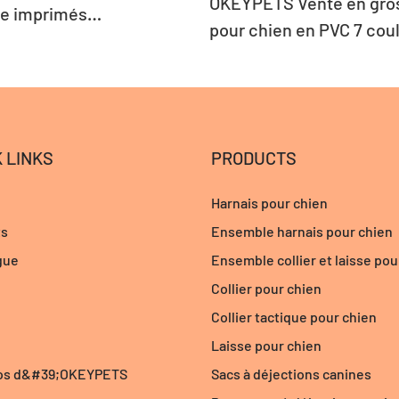
OKEYPETS Vente en gros
e imprimés
pour chien en PVC 7 cou
sés pour chien
laisse personnalisée i
avec étiquette nominati
 LINKS
PRODUCTS
Harnais pour chien
ts
Ensemble harnais pour chien
gue
Ensemble collier et laisse pou
Collier pour chien
Collier tactique pour chien
Laisse pour chien
os d&#39;OKEYPETS
Sacs à déjections canines