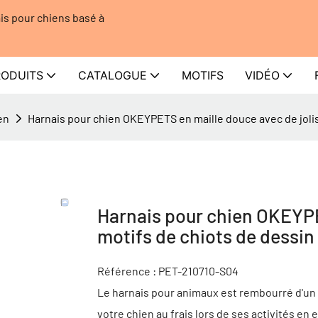
is pour chiens basé à
RODUITS
CATALOGUE
MOTIFS
VIDÉO
en
Harnais pour chien OKEYPETS en maille douce avec de jolis 
Harnais pour chien OKEYPE
motifs de chiots de dessin 
Référence : PET-210710-S04
Le harnais pour animaux est rembourré d'un f
votre chien au frais lors de ses activités en 