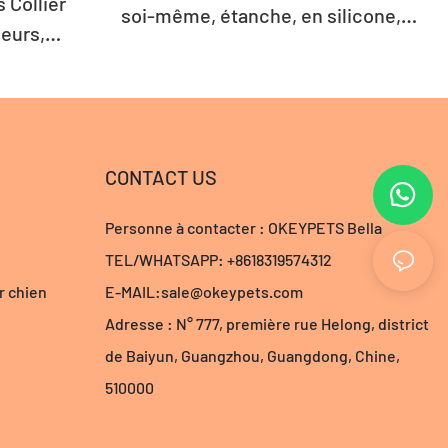
 Collier
soi-même, étanche, en silicone,
leurs,
avec laisse et accessoires.
mperméable
ve
CONTACT US
Personne à contacter : OKEYPETS Bella
TEL/WHATSAPP: +8618319574312
r chien
E-MAIL:
sale@okeypets.com
Adresse : N° 777, première rue Helong, district
de Baiyun, Guangzhou, Guangdong, Chine,
510000