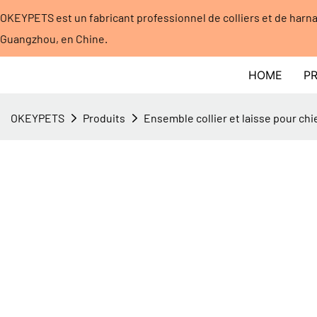
OKEYPETS est un fabricant professionnel de colliers et de harna
Guangzhou, en Chine.
HOME
P
OKEYPETS
Produits
Ensemble collier et laisse pour chi