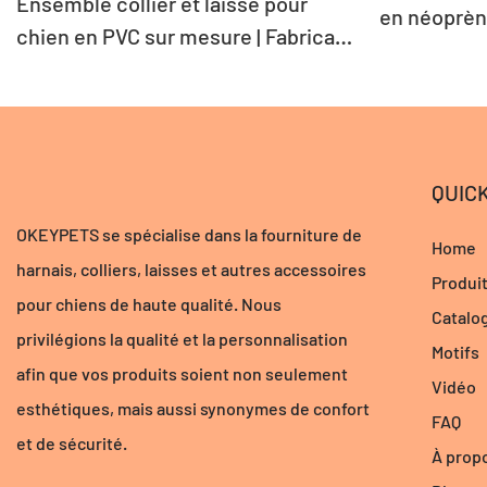
Ensemble collier et laisse pour
en néoprèn
chien en PVC sur mesure | Fabricant
personnali
de colliers pour animaux de
compagnie étanches et réglables
QUICK
OKEYPETS se spécialise dans la fourniture de
Home
harnais, colliers, laisses et autres accessoires
Produi
pour chiens de haute qualité. Nous
Catalo
privilégions la qualité et la personnalisation
Motifs
afin que vos produits soient non seulement
Vidéo
esthétiques, mais aussi synonymes de confort
FAQ
et de sécurité.
À prop