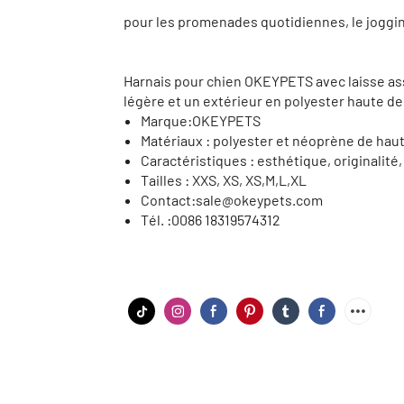
pour les promenades quotidiennes, le jogging,
Harnais pour chien OKEYPETS avec laisse ass
légère et un extérieur en polyester haute de
Marque:
OKEYPETS
Matériaux :
polyester et néoprène de haute
Caractéristiques :
esthétique, originalité,
Tailles : XXS, XS, X
S,M,L,XL
Contact:
sale@okeypets.com
Tél. :
0086 18319574312