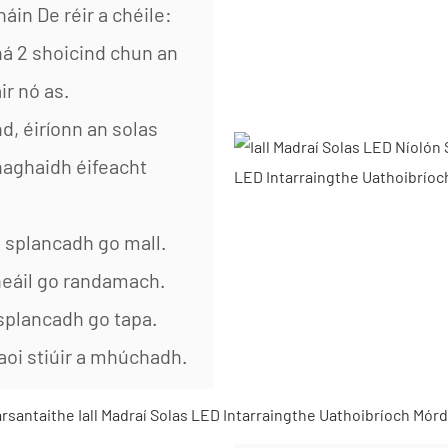
áin De réir a chéile:
ná 2 shoicind chun an
r nó as.
d, éiríonn an solas
haghaidh éifeacht
g splancadh go mall.
neáil go randamach.
 splancadh go tapa.
aoi stiúir a mhúchadh.