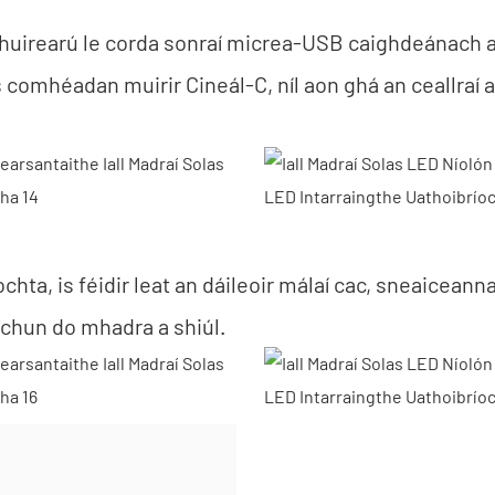
 a mhuirearú le corda sonraí micrea-USB caighdeánach 
 comhéadan muirir Cineál-C, níl aon ghá an ceallraí
ochta, is féidir leat an dáileoir málaí cac, sneaiceann
a chun do mhadra a shiúl.