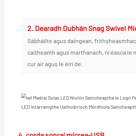
2. Dearadh Dubhán Snag Swivel Mio
Sábháilte agus daingean, frithsheasmhac
caitheamh agus marthanach, ní éasca le 
cur air agus le éirí de.
4. corda sonraí micrea-USB