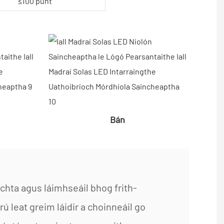
≤100 punt
Bán
hta agus láimhseáil bhog frith-
 leat greim láidir a choinneáil go