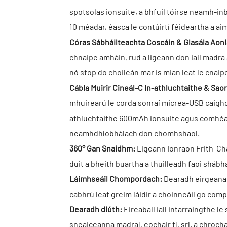
spotsolas ionsuite, a bhfuil tóirse neamh-inbh
10 méadar, éasca le contúirtí féideartha a ai
Córas Sábháilteachta Coscáin & Glasála Aon
chnaipe amháin, rud a ligeann don iall madra
nó stop do choileán mar is mian leat le cnaip
Cábla Muirir Cineál-C In-athluchtaithe & Saor
mhuirearú le corda sonraí micrea-USB caighde
athluchtaithe 600mAh ionsuite agus comhéadan
neamhdhíobhálach don chomhshaol.
360° Gan Snaidhm:
Ligeann Ionraon Frith-Chas
duit a bheith buartha a thuilleadh faoi shábhá
Láimhseáil Chompordach:
Dearadh eirgeanam
cabhrú leat greim láidir a choinneáil go comp
Dearadh dlúth:
Eireaball iall intarraingthe le
sneaiceanna madraí, eochair tí, srl. a chrocha