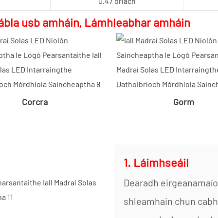
0.47 orlach
 Cábla usb amháin, Lámhleabhar amháin
Corcra
Gorm
1. Láimhseáil
Dearadh eirgeanamaíoc
shleamhain chun cabhrú