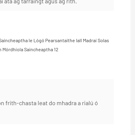
atá ag tarraingt agus ag rith.
n frith-chasta leat do mhadra a rialú ó