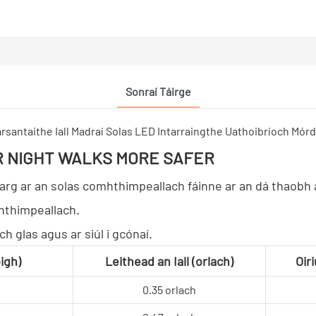
Sonraí Táirge
R NIGHT WALKS MORE SAFER
arg ar an solas comhthimpeallach fáinne ar an dá thaobh
mhthimpeallach.
 glas agus ar siúl i gcónaí.
oigh)
Leithead an Iall (orlach)
Oir
0.35 orlach