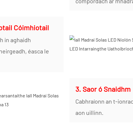
compordach ar mhadraí 
tail Cóimhiotail
h in aghaidh
meirgeadh, éasca le
3. Saor ó Snaidhm
Cabhraíonn an t-ionrao
aon uillinn.