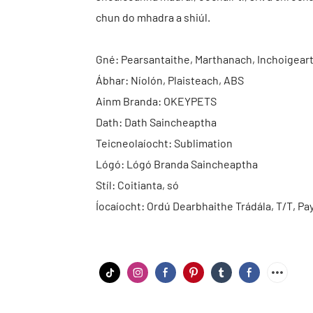
chun do mhadra a shiúl.
Gné: Pearsantaithe, Marthanach, Inchoigearta
Ábhar: Níolón, Plaisteach, ABS
Ainm Branda: OKEYPETS
Dath: Dath Saincheaptha
Teicneolaíocht: Sublimation
Lógó: Lógó Branda Saincheaptha
Stíl: Coitianta, só
Íocaíocht: Ordú Dearbhaithe Trádála, T/T, Pa