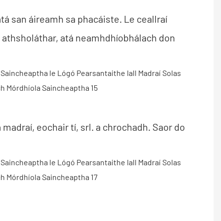
atá san áireamh sa phacáiste. Le ceallraí
 a athsholáthar, atá neamhdhíobhálach don
a madraí, eochair tí, srl. a chrochadh. Saor do