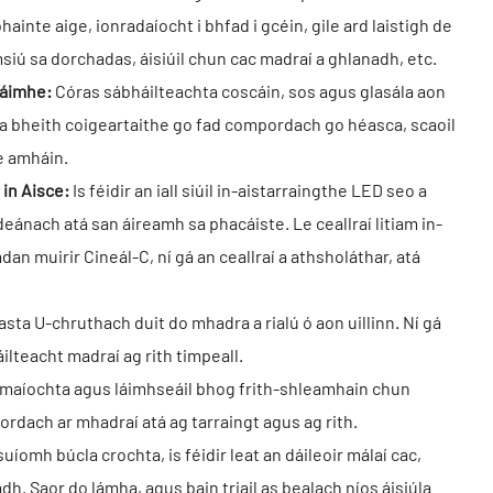
ainte aige, ionradaíocht i bhfad i gcéin, gile ard laistigh de
msiú sa dorchadas, áisiúil chun cac madraí a ghlanadh, etc.
láimhe:
Córas sábháilteachta coscáin, sos agus glasála aon
 a bheith coigeartaithe go fad compordach go héasca, scaoil
e amháin.
 in Aisce:
Is féidir an iall siúil in-aistarraingthe LED seo a
ánach atá san áireamh sa phacáiste. Le ceallraí litiam in-
 muirir Cineál-C, ní gá an ceallraí a athsholáthar, atá
ta U-chruthach duit do mhadra a rialú ó aon uillinn. Ní gá
ilteacht madraí ag rith timpeall.
aíochta agus láimhseáil bhog frith-shleamhain chun
ordach ar mhadraí atá ag tarraingt agus ag rith.
 suíomh búcla crochta, is féidir leat an dáileoir málaí cac,
dh. Saor do lámha, agus bain triail as bealach níos áisiúla