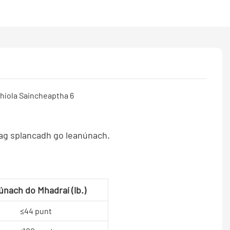
 ag splancadh go leanúnach.
iúnach do Mhadraí (lb.)
≤44 punt