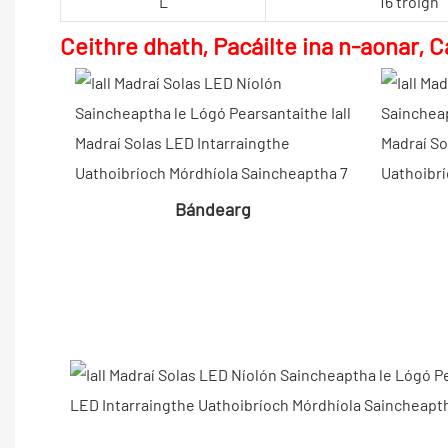
L
16 troigh
Ceithre dhath, Pacáilte ina n-aonar,
Bándearg