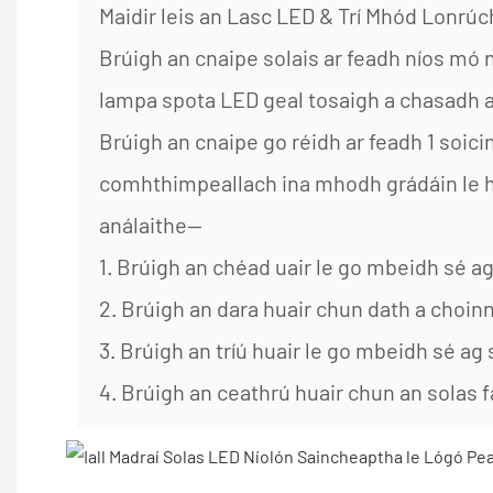
Maidir leis an Lasc LED & Trí Mhód Lonrúch
Brúigh an cnaipe solais ar feadh níos mó 
lampa spota LED geal tosaigh a chasadh ai
Brúigh an cnaipe go réidh ar feadh 1 soicin
comhthimpeallach ina mhodh grádáin le 
análaithe—
1. Brúigh an chéad uair le go mbeidh sé a
2. Brúigh an dara huair chun dath a choin
3. Brúigh an tríú huair le go mbeidh sé ag
4. Brúigh an ceathrú huair chun an solas f