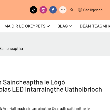
Gaeilgenah
MAIDIR LE OKEYPETS
BLAG
DÉAN TEAGMHÁ
a Saincheaptha
ón Saincheaptha le Lógó
Solas LED Intarraingthe Uathoibríoch
l:
Ár n-iall madra intarraingthe Dearadh paitinnithe le