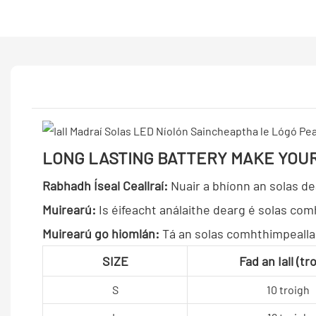
LONG LASTING BATTERY MAKE YOU
Rabhadh Íseal Ceallraí:
Nuair a bhíonn an solas de
Muirearú:
Is éifeacht análaithe dearg é solas co
Muirearú go hiomlán:
Tá an solas comhthimpeallach
SIZE
Fad an Iall (tr
S
10 troigh