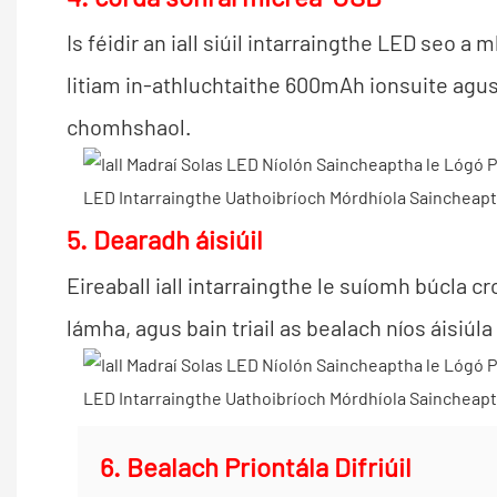
Is féidir an iall siúil intarraingthe LED seo
litiam in-athluchtaithe 600mAh ionsuite agus
chomhshaol.
5. Dearadh áisiúil
Eireaball iall intarraingthe le suíomh búcla cr
lámha, agus bain triail as bealach níos áisiúl
6. Bealach Priontála Difriúil