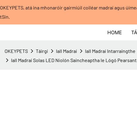
OKEYPETS, atá ina mhonaróir gairmiúil coiléar madraí agus úim
tSín.
HOME
TÁ
OKEYPETS
Táirgí
Iall Madraí
Iall Madraí Intarraingthe
Iall Madraí Solas LED Níolón Saincheaptha le Lógó Pearsant