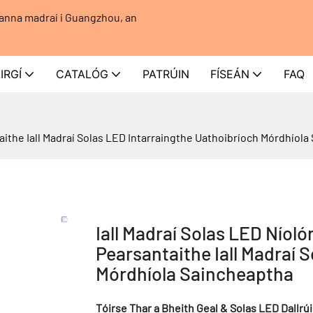
eanna madraí i Guangzhou, an
IRGÍ
CATALÓG
PATRÚIN
FÍSEÁN
FAQ
aithe Iall Madraí Solas LED Intarraingthe Uathoibríoch Mórdhíol
Iall Madraí Solas LED Níol
Pearsantaithe Iall Madraí 
Mórdhíola Saincheaptha
Tóirse Thar a Bheith Geal & Solas LED Dallrúi