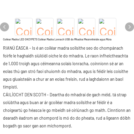
Coiléar Madra LED OKEYPETS Coiléar Madra Lonrach USB do Mhadraí Meánmhéide agus Móra
RIANÚ ÉASCA - Is é an coiléar madra soilsithe seo do chompánach
foirfe le haghaidh siúlóidí oíche le do mhadra. Le raon infheictheachta
de 1,000 troigh agus céimeanna solais lonracha, coinníonn sé ar an
eolas thú gan stró faoi shuíomh do mhadra, agus is féidir leis coisithe
agus gluaisteáin a chur ar an eolas freisin, rud a laghdaíonn an baol
timpistí.
CÁILÍOCHT DEN SCOTH - Deartha do mhadraí de gach méid, tá strap
solúbtha agus buan ar ár gcoiléar madra soilsithe ar féidir é a
choigeartú go héasca le go mbeidh sé oiriúnach go maith. Cinntíonn an
dearadh éadrom an chompord is mó do do pheata, rud a ligeann dóibh
bogadh go saor gan aon míchompord.