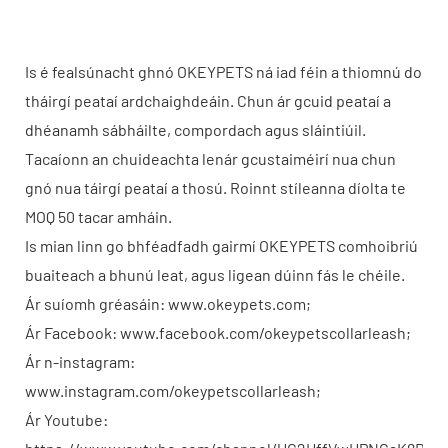
Is é fealsúnacht ghnó OKEYPETS ná iad féin a thiomnú do
tháirgí peataí ardchaighdeáin. Chun ár gcuid peataí a
dhéanamh sábháilte, compordach agus sláintiúil.
Tacaíonn an chuideachta lenár gcustaiméirí nua chun
gnó nua táirgí peataí a thosú. Roinnt stíleanna díolta te
MOQ 50 tacar amháin.
Is mian linn go bhféadfadh gairmí OKEYPETS comhoibriú
buaiteach a bhunú leat, agus ligean dúinn fás le chéile.
Ár suíomh gréasáin: www.okeypets.com;
Ár Facebook: www.facebook.com/okeypetscollarleash;
Ár n-instagram:
www.instagram.com/okeypetscollarleash;
Ár Youtube: