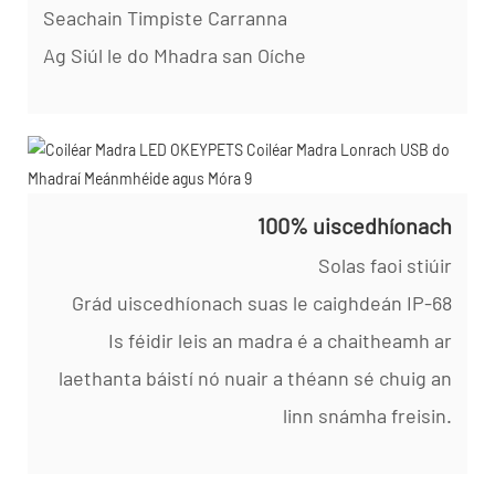
Seachain Timpiste Carranna
Ag Siúl le do Mhadra san Oíche
100% uiscedhíonach
Solas faoi stiúir
Grád uiscedhíonach suas le caighdeán IP-68
Is féidir leis an madra é a chaitheamh ar
laethanta báistí nó nuair a théann sé chuig an
linn snámha freisin.