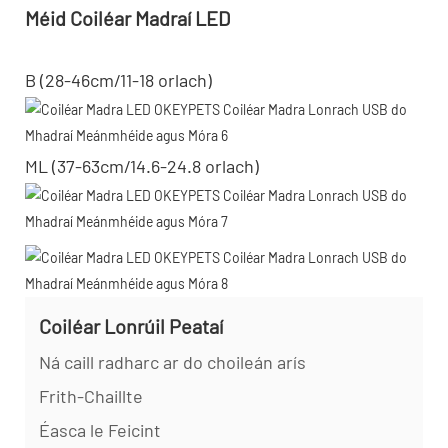
Méid Coiléar Madraí LED
B (28-46cm/11-18 orlach)
ML (37-63cm/14.6-24.8 orlach)
Coiléar Lonrúil Peataí
Ná caill radharc ar do choileán arís
Frith-Chaillte
Éasca le Feicint