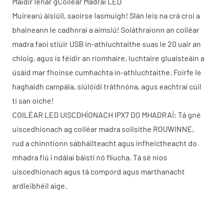
Maidir lenár gCoiléar Madraí LED
Muirearú áisiúil, saoirse lasmuigh! Slán leis na crá croí a
bhaineann le cadhnraí a aimsiú! Soláthraíonn an coiléar
madra faoi stiúir USB in-athluchtaithe suas le 20 uair an
chloig, agus is féidir an ríomhaire, luchtaire gluaisteáin a
úsáid mar fhoinse cumhachta in-athluchtaithe. Foirfe le
haghaidh campála, siúlóidí tráthnóna, agus eachtraí cúil
tí san oíche!
COILÉAR LED UISCDHÍONACH IPX7 DO MHADRAÍ: Tá gné
uiscedhíonach ag coiléar madra soilsithe ROUWINNE,
rud a chinntíonn sábháilteacht agus infheictheacht do
mhadra fiú i ndálaí báistí nó fliucha. Tá sé níos
uiscedhíonach agus tá compord agus marthanacht
ardleibhéil aige.