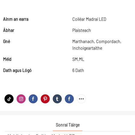
Ainm an earra
Coiléar Madraí LED
Ábhar
Plaisteach
Gné
Marthanach, Compordach,
Inchoigeartaithe
Méid
SM,ML
Dath agus Lógó
6 Dath
Sonraí Táirge