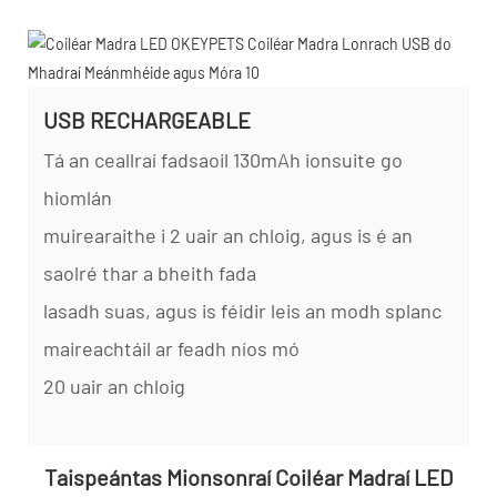
USB RECHARGEABLE
Tá an ceallraí fadsaoil 130mAh ionsuite go
hiomlán
muirearaithe i 2 uair an chloig, agus is é an
saolré thar a bheith fada
lasadh suas, agus is féidir leis an modh splanc
maireachtáil ar feadh níos mó
20 uair an chloig
Taispeántas Mionsonraí Coiléar Madraí LED