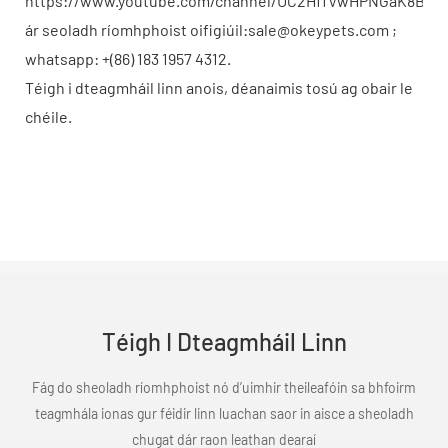
https://www.youtube.com/channel/UC2HffVwHPNGaK8BH
ár seoladh ríomhphoist oifigiúil:sale@okeypets.com ;
whatsapp: +(86) 183 1957 4312.
Téigh i dteagmháil linn anois, déanaimis tosú ag obair le
chéile.
Téigh I Dteagmháil Linn
Fág do sheoladh ríomhphoist nó d’uimhir theileafóin sa bhfoirm
teagmhála ionas gur féidir linn luachan saor in aisce a sheoladh
chugat dár raon leathan dearaí