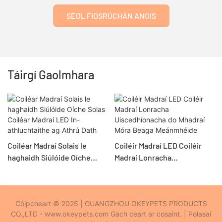
SEOL FIOSRÚCHÁN ANOIS
Táirgí Gaolmhara
Coiléar Madraí Solais le
Coiléir Madraí LED Coiléir
haghaidh Siúlóide Oíche
Madraí Lonracha
Solas Coiléar Madraí LED In-
Uiscedhíonacha do Mhadraí
athluchtaithe ag Athrú Dath
Móra Beaga Meánmhéide
Cóipcheart © 2025 | GUANGZHOU OKEYPETS PRODUCTS
CO.,LTD - www.okeypets.com Gach ceart ar cosaint. |
Polasaí