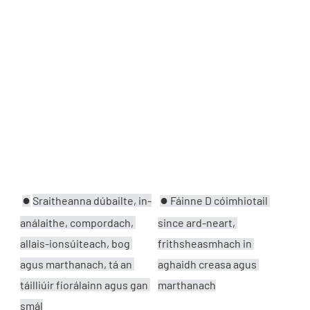
●
●
Sraitheanna dúbailte, in-
Fáinne D cóimhiotail 
análaithe, compordach, 
since ard-neart, 
allais-ionsúiteach, bog 
frithsheasmhach in 
agus marthanach, 
tá an 
aghaidh creasa agus 
táilliúir fíorálainn agus gan 
marthanach
smál