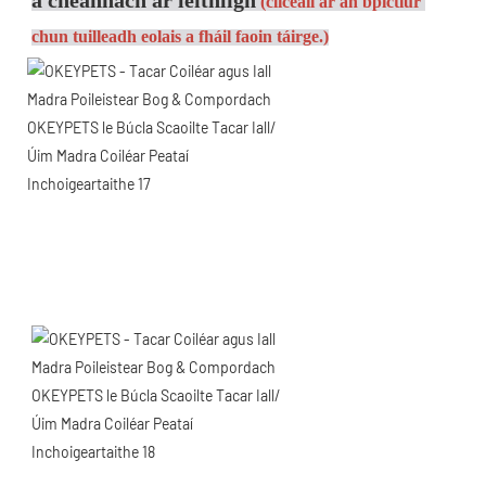
(cliceáil ar an bpictiúr 
chun tuilleadh eolais a fháil faoin táirge.)