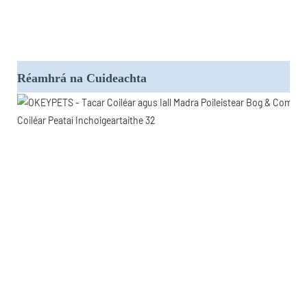
Réamhrá na Cuideachta