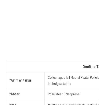
Gnéithe Táir
Coiléar agus Iall Madraí Peataí Poileis
*Ainm an táirge
Inchoigeartaithe
*Ábhar
Poileistear + Neoprene