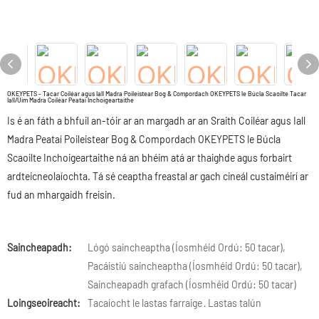
OKEYPETS - Tacar Coiléar agus Iall Madra Poileistear Bog & Compordach OKEYPETS le Búcla Scaoilte Tacar
Iall/Úim Madra Coiléar Peataí Inchoigeartaithe
Is é an fáth a bhfuil an-tóir ar an margadh ar an Sraith Coiléar agus Iall
Madra Peataí Poileistear Bog & Compordach OKEYPETS le Búcla
Scaoilte Inchoigeartaithe ná an bhéim atá ar thaighde agus forbairt
ardteicneolaíochta. Tá sé ceaptha freastal ar gach cineál custaiméirí ar
fud an mhargaidh freisin.
Saincheapadh:
Lógó saincheaptha (Íosmhéid Ordú: 50 tacar),
Pacáistiú saincheaptha (Íosmhéid Ordú: 50 tacar),
Saincheapadh grafach (Íosmhéid Ordú: 50 tacar)
Loingseoireacht:
Tacaíocht le lastas farraige · Lastas talún