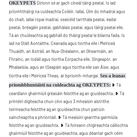
OKEYPETS
 Díríonn sé ar gach cineál táirgí peataí. Is iad 
príomhtháirgí na cuideachta Coiléir, Iallaí, Úim do mhadraí agus 
do chait, iallaí rópaí madraí, seaicéid tarrthála peataí, éadaí 
peataí, bréagáin peataí, gabhálais peataí, agus táirgí peataí eile. 
Tá an chuideachta ag gabháil do tháirgí peataí le blianta fada. Is 
iad na Stáit Aontaithe, Ceanada agus tíortha eile i Meiriceá 
Thuaidh, an Astráil, an Nua-Shéalainn, an Ghearmáin, an 
Fhrainc, an Iodáil agus tíortha Eorpacha eile, Singeapór, an 
Mhalaeisia, agus an tSeapáin agus tíortha eile san Áise, agus 
tíortha eile i Meiriceá Theas, ár bpríomh-mhargaí. 
Seo a leanas 
príomhbhuntáistí na cuideachta ag OKEYPETS:
 ❥ Tá 
ceardlann ghairmiúil gréasáin feistithe ag an gcuideachta. ❥ Tá 
printéirí digiteacha chun cinn agus 3 mheaisín aistrithe 
teirmeacha feistithe ag an gcuideachta chun patrúin 
saincheaptha a phriontáil. ❥ Tá meaisíní gearrtha gairmiúla 
feistithe ag an gcuideachta. ❥ Tá foireann chigireachta cáilíochta 
ghairmiúil feistithe ag an gcuideachta, agus déantar gach céim 