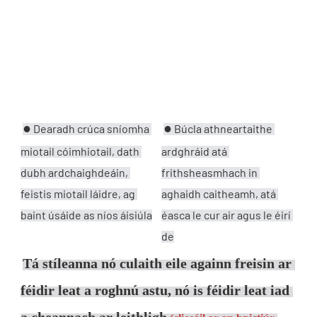
●
●
Dearadh crúca sníomha 
Búcla athneartaithe 
miotail cóimhiotail, dath 
ardghráid atá 
dubh ardchaighdeáin, 
frithsheasmhach in 
feistis miotail láidre, ag 
aghaidh caitheamh, atá 
baint úsáide as níos áisiúla
éasca le cur air agus le éirí 
de
Tá stíleanna nó culaith eile againn freisin ar 
féidir leat a roghnú astu, nó is féidir leat iad 
a cheannach ar leithligh