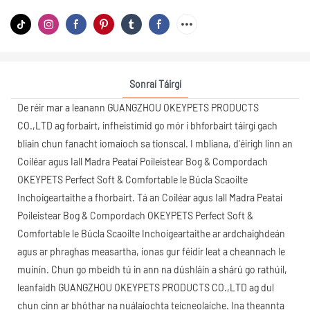
Sonraí Táirgí
De réir mar a leanann GUANGZHOU OKEYPETS PRODUCTS
CO.,LTD ag forbairt, infheistímid go mór i bhforbairt táirgí gach
bliain chun fanacht iomaíoch sa tionscal. I mbliana, d'éirigh linn an
Coiléar agus Iall Madra Peataí Poileistear Bog & Compordach
OKEYPETS Perfect Soft & Comfortable le Búcla Scaoilte
Inchoigeartaithe a fhorbairt. Tá an Coiléar agus Iall Madra Peataí
Poileistear Bog & Compordach OKEYPETS Perfect Soft &
Comfortable le Búcla Scaoilte Inchoigeartaithe ar ardchaighdeán
agus ar phraghas measartha, ionas gur féidir leat a cheannach le
muinín. Chun go mbeidh tú in ann na dúshláin a shárú go rathúil,
leanfaidh GUANGZHOU OKEYPETS PRODUCTS CO.,LTD ag dul
chun cinn ar bhóthar na nuálaíochta teicneolaíche. Ina theannta