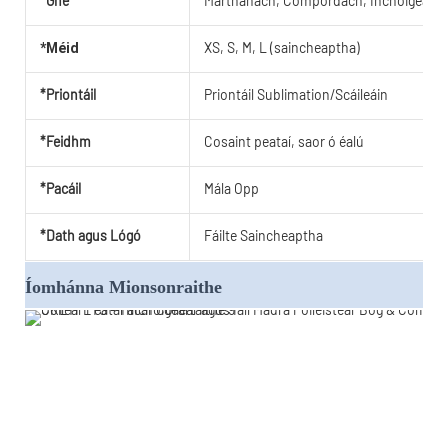
*Gné
Marthanach, Compordach, Inchoigeartait
XS, S, M, L (saincheaptha)
*Méid
*Priontáil
Priontáil Sublimation/Scáileáin
*Feidhm
Cosaint peataí, saor ó éalú
*Pacáil
Mála Opp
*Dath agus Lógó
Fáilte Saincheaptha
Íomhánna Mionsonraithe