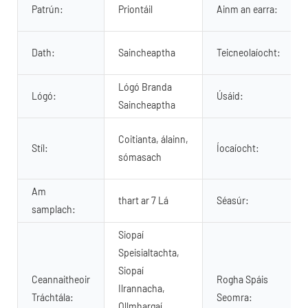
Patrún:
Priontáil
Ainm an earra:
Dath:
Saincheaptha
Teicneolaíocht:
Lógó Branda
Lógó:
Úsáid:
Saincheaptha
Coitianta, álainn,
Stíl:
Íocaíocht:
sómasach
Am
thart ar 7 Lá
Séasúr:
samplach:
Siopaí
Speisialtachta,
Siopaí
Ceannaitheoir
Rogha Spáis
Ilrannacha,
Tráchtála:
Seomra:
Ollmhargaí,