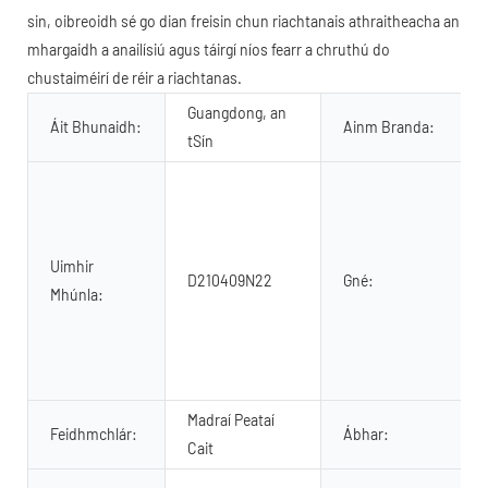
sin, oibreoidh sé go dian freisin chun riachtanais athraitheacha an
mhargaidh a anailísiú agus táirgí níos fearr a chruthú do
chustaiméirí de réir a riachtanas.
Guangdong, an
Áit Bhunaidh:
Ainm Branda:
tSín
Uimhir
D210409N22
Gné:
Mhúnla:
Madraí Peataí
Feidhmchlár:
Ábhar:
Cait