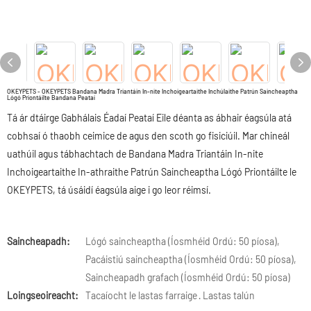
OKEYPETS - OKEYPETS Bandana Madra Triantáin In-nite Inchoigeartaithe Inchúlaithe Patrún Saincheaptha
Lógó Priontáilte Bandana Peataí
Tá ár dtáirge Gabhálais Éadaí Peataí Eile déanta as ábhair éagsúla atá
cobhsaí ó thaobh ceimice de agus den scoth go fisiciúil. Mar chineál
uathúil agus tábhachtach de Bandana Madra Triantáin In-nite
Inchoigeartaithe In-athraithe Patrún Saincheaptha Lógó Priontáilte le
OKEYPETS, tá úsáidí éagsúla aige i go leor réimsí.
Saincheapadh:
Lógó saincheaptha (Íosmhéid Ordú: 50 píosa),
Pacáistiú saincheaptha (Íosmhéid Ordú: 50 píosa),
Saincheapadh grafach (Íosmhéid Ordú: 50 píosa)
Loingseoireacht:
Tacaíocht le lastas farraige · Lastas talún