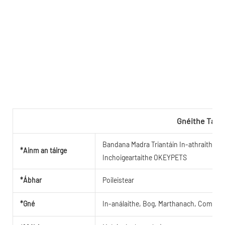
Gnéithe Táir
Bandana Madra Triantáin In-athraithe In-
*Ainm an táirge
Inchoigeartaithe OKEYPETS
*Ábhar
Poileistear
*Gné
In-análaithe, Bog, Marthanach, Comporda