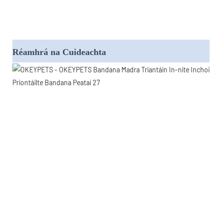
Réamhrá na Cuideachta