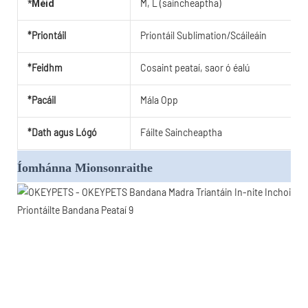
M, L (saincheaptha)
*Méid
*Priontáil
Priontáil Sublimation/Scáileáin
*Feidhm
Cosaint peataí, saor ó éalú
*Pacáil
Mála Opp
*Dath agus Lógó
Fáilte Saincheaptha
Íomhánna Mionsonraithe