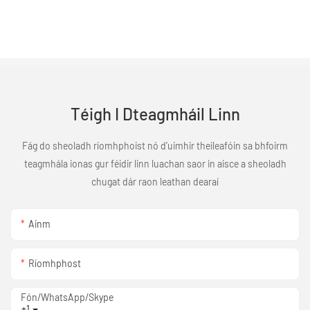
Téigh I Dteagmháil Linn
Fág do sheoladh ríomhphoist nó d’uimhir theileafóin sa bhfoirm
teagmhála ionas gur féidir linn luachan saor in aisce a sheoladh
chugat dár raon leathan dearaí
Ainm
Ríomhphost
Fón/WhatsApp/Skype
+1