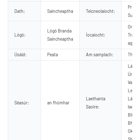
Priontá
Dath:
Saincheaptha
Teicneolaíocht:
Sublim
Ordú 
Lógó Branda
Lógó:
Íocaíocht:
Trádál
Saincheaptha
agus m
Úsáid:
Peata
Am samplach:
Thart 
Lá na 
Úr na 
Vailin
Leanbh
Laethanta
Lá an 
Séasúr:
an fhómhar
Saoire:
laetha
Bliain
Bhuío
Oktobe
Sham