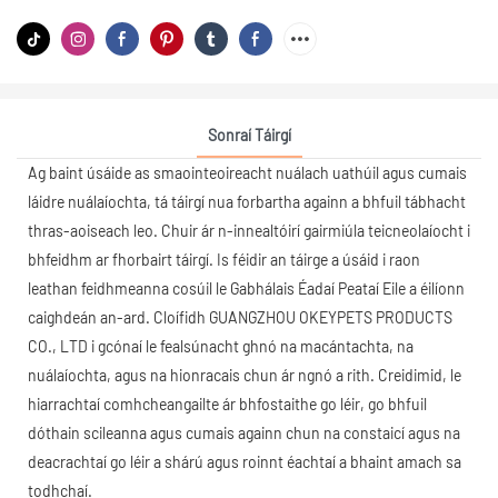
Sonraí Táirgí
Ag baint úsáide as smaointeoireacht nuálach uathúil agus cumais
láidre nuálaíochta, tá táirgí nua forbartha againn a bhfuil tábhacht
thras-aoiseach leo. Chuir ár n-innealtóirí gairmiúla teicneolaíocht i
bhfeidhm ar fhorbairt táirgí. Is féidir an táirge a úsáid i raon
leathan feidhmeanna cosúil le Gabhálais Éadaí Peataí Eile a éilíonn
caighdeán an-ard. Cloífidh GUANGZHOU OKEYPETS PRODUCTS
CO., LTD i gcónaí le fealsúnacht ghnó na macántachta, na
nuálaíochta, agus na hionracais chun ár ngnó a rith. Creidimid, le
hiarrachtaí comhcheangailte ár bhfostaithe go léir, go bhfuil
dóthain scileanna agus cumais againn chun na constaicí agus na
deacrachtaí go léir a shárú agus roinnt éachtaí a bhaint amach sa
todhchaí.