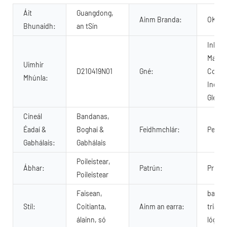
Áit
Guangdong,
Ainm Branda:
OKEY
Bhunaidh:
an tSín
Inbhu
Marth
Uimhir
D210419N01
Gné:
Compo
Mhúnla:
Inchoi
Gleoit
Cineál
Bandanas,
Éadaí &
Boghaí &
Feidhmchlár:
Peata
Gabhálais:
Gabhálais
Poileistear,
Ábhar:
Patrún:
Priontá
Poileistear
Faisean,
banda
Stíl:
Coitianta,
Ainm an earra:
triantá
álainn, só
lógó