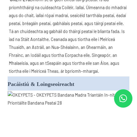
príomhtháirgí na cuideachta Coiléir, Iallaí, Úimeanna do mhadraí 
agus do chait, iallaí rópaí madraí, seaicéid tarrthála peataí, éadaí 
peataí, bréagáin peataí, gabhálais peataí, agus táirgí peataí eile. 
Tá an chuideachta ag gabháil do tháirgí peataí le blianta fada. Is 
iad na Stáit Aontaithe, Ceanada agus tíortha eile i Meiriceá 
Thuaidh, an Astráil, an Nua-Shéalainn, an Ghearmáin, an 
Fhrainc, an Iodáil agus tíortha Eorpacha eile, Singeapór, an 
Mhalaeisia, agus an tSeapáin agus tíortha eile san Áise, agus 
tíortha eile i Meiriceá Theas, ár bpríomh-mhargaí.
Pacáistiú & Loingseoireacht