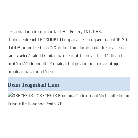
Seachadadh Idirnáisiúnta: DHL .Fedex, TNT, UPS, 
Loingseoireacht EMS
DDP
 trí iompar aeir: Loingseoireacht 15-20 
lá
DDP 
 ar muir: 40-55 lá Cuirfimid an uimhir rianaithe ar an eolas 
agus seiceálfaimid stádas na n-earraí do chliaint. Is féidir an t-
ordú a rá "críochnaithe" nuair a fhaigheann tú na hearraí agus 
nuair a shásaíonn tú leo.
Déan Teagmháil Linn