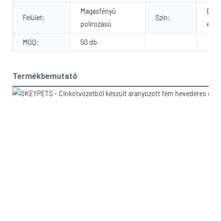
Magasfényű
Ezüs
Felület:
Szín:
polírozású
egyé
MOQ:
50 db
Termékbemutató