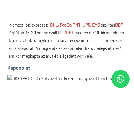
Nemzetközi expressz: 
DHL, FedEx, TNT, UPS, EMS
 szállítás
DDP
légi úton:
15-20
 napos szállítás
DDP
 tengeren át:
40-55
 napokban 
tájékoztatjuk az ügyfeleket a követési számról és ellenőrizzük az 
áruk állapotát. A megrendelés akkor tekinthető „befejezettnek”, 
amikor megkapta az árut és elégedett volt vele.
Kapcsolat