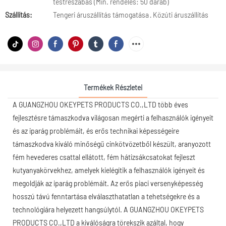
testreszabás (Min. rendelés: 50 darab)
Szállítás:
Tengeri áruszállítás támogatása · Közúti áruszállítás
Termékek Részletei
A GUANGZHOU OKEYPETS PRODUCTS CO.,LTD több éves
fejlesztésre támaszkodva világosan megérti a felhasználók igényeit
és az iparág problémáit, és erős technikai képességeire
támaszkodva kiváló minőségű cinkötvözetből készült, aranyozott
fém hevederes csattal ellátott, fém hátizsákcsatokat fejleszt
kutyanyakörvekhez, amelyek kielégítik a felhasználók igényeit és
megoldják az iparág problémáit. Az erős piaci versenyképesség
hosszú távú fenntartása elválaszthatatlan a tehetségekre és a
technológiára helyezett hangsúlytól. A GUANGZHOU OKEYPETS
PRODUCTS CO.,LTD a kiválóságra törekszik azáltal, hogy