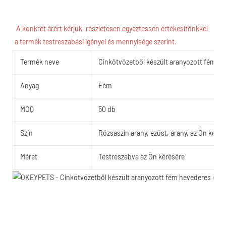
A konkrét árért kérjük, részletesen egyeztessen értékesítőnkkel 
a termék testreszabási igényei és mennyisége szerint.
Termék neve
Cinkötvözetből készült aranyozott fém he
Anyag
Fém
MOQ
50 db
Szín
Rózsaszín arany, ezüst, arany, az Ön kéré
Méret
Testreszabva az Ön kérésére