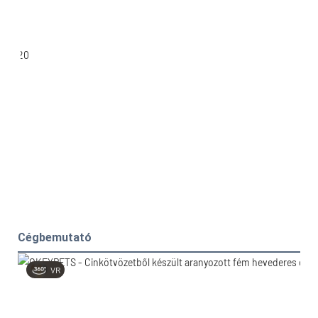
Cégbemutató
VR