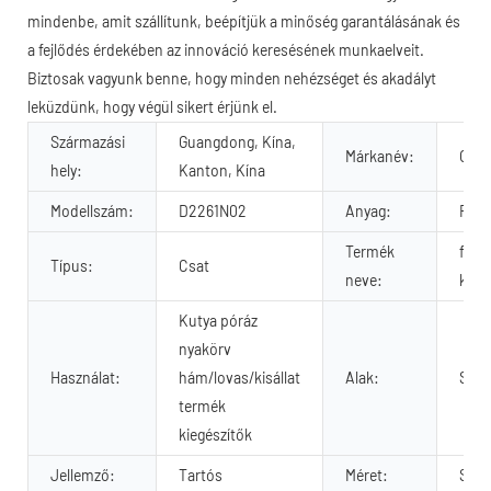
mindenbe, amit szállítunk, beépítjük a minőség garantálásának és
a fejlődés érdekében az innováció keresésének munkaelveit.
Biztosak vagyunk benne, hogy minden nehézséget és akadályt
leküzdünk, hogy végül sikert érjünk el.
Származási
Guangdong, Kína,
Márkanév:
OKE
hely:
Kanton, Kína
Modellszám:
D2261N02
Anyag:
Fém,
Termék
fém 
Típus:
Csat
neve:
kuty
Kutya póráz
nyakörv
Használat:
hám/lovas/kisállat
Alak:
Szok
termék
kiegészítők
Jellemző:
Tartós
Méret:
Szok