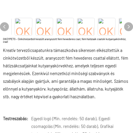
OKEYPETS - Cinkötvözetből készült aranyozott fém hevederes csat, fém hátizsák csatok kutyanyakörvhöz,
csat
Kreatív tervezőcsapatunkra támaszkodva sikeresen elkészítettük a
cinkötvözetből készült, aranyozott fém hevederes csattal ellátott, fém
hátizsákcsatjainkat kutyanyakörvekhez, amelyek teljesen egyedi
megjelenésűek. Ezenkívül nemzetközi minőségi szabványok és
szabályok alapján gyártjuk, ami garantálja a magas minőséget. Számos
előnnyel a kutyanyakörv, kutyapóráz, állathám, állatruha, kutyajáték
stb. nagy értéket képvisel a gyakorlati használatban.
Testreszabás:
Egyedi logó (Min. rendelés: 50 darab), Egyedi
csomagolás (Min. rendelés: 50 darab), Grafikai