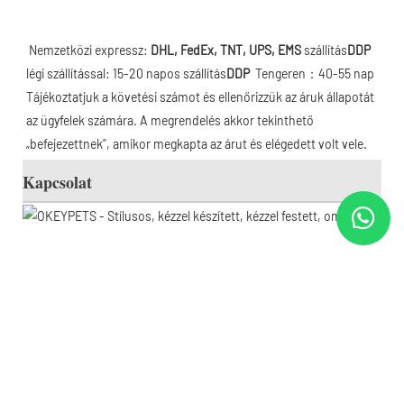
Nemzetközi expressz: 
DHL, FedEx, TNT, UPS, EMS
 szállítás
DDP 
légi szállítással: 15-20 napos szállítás
DDP 
 Tengeren：40-55 nap 
Tájékoztatjuk a követési számot és ellenőrizzük az áruk állapotát 
az ügyfelek számára. A megrendelés akkor tekinthető 
„befejezettnek”, amikor megkapta az árut és elégedett volt vele.
Kapcsolat