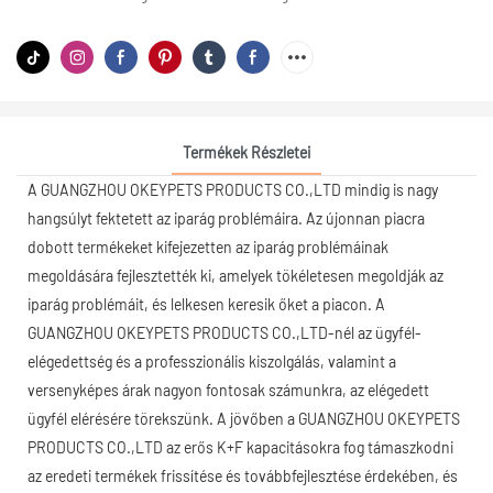
Termékek Részletei
A GUANGZHOU OKEYPETS PRODUCTS CO.,LTD mindig is nagy
hangsúlyt fektetett az iparág problémáira. Az újonnan piacra
dobott termékeket kifejezetten az iparág problémáinak
megoldására fejlesztették ki, amelyek tökéletesen megoldják az
iparág problémáit, és lelkesen keresik őket a piacon. A
GUANGZHOU OKEYPETS PRODUCTS CO.,LTD-nél az ügyfél-
elégedettség és a professzionális kiszolgálás, valamint a
versenyképes árak nagyon fontosak számunkra, az elégedett
ügyfél elérésére törekszünk. A jövőben a GUANGZHOU OKEYPETS
PRODUCTS CO.,LTD az erős K+F kapacitásokra fog támaszkodni
az eredeti termékek frissítése és továbbfejlesztése érdekében, és