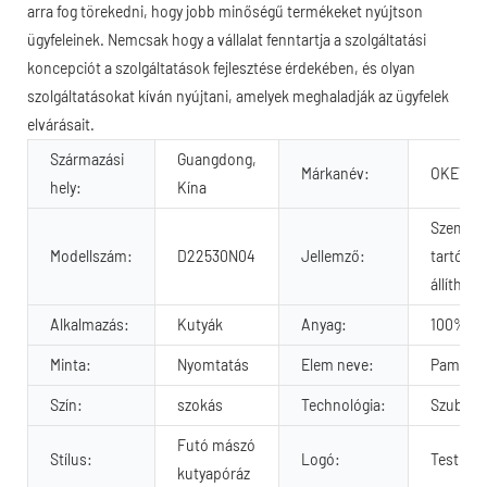
arra fog törekedni, hogy jobb minőségű termékeket nyújtson
ügyfeleinek. Nemcsak hogy a vállalat fenntartja a szolgáltatási
koncepciót a szolgáltatások fejlesztése érdekében, és olyan
szolgáltatásokat kíván nyújtani, amelyek meghaladják az ügyfelek
elvárásait.
Származási
Guangdong,
Márkanév:
OKEYPE
hely:
Kína
Személyr
Modellszám:
D22530N04
Jellemző:
tartós, 
állítható
Alkalmazás:
Kutyák
Anyag:
100% pa
Minta:
Nyomtatás
Elem neve:
Pamut kö
Szín:
szokás
Technológia:
Szublim
Futó mászó
Stílus:
Logó:
Testresz
kutyapóráz