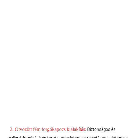
2. Ötvözött fém forgókapocs kialakítás:
Biztonságos és 
szilárd, kopásálló és tartós, nem könnyen rozsdásodik, könnyen 