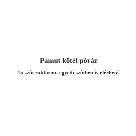
Pamut kötél póráz
15 szín raktáron, egyedi színben is elérhető