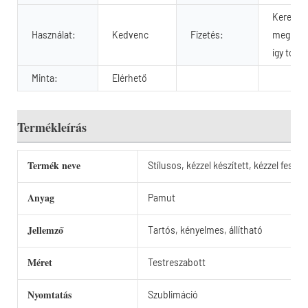
Keresked
Használat:
Kedvenc
Fizetés:
megbízás
így tová
Minta:
Elérhető
Termékleírás
Termék neve
Stílusos, kézzel készített, kézzel fest
Anyag
Pamut
Jellemző
Tartós, kényelmes, állítható
Méret
Testreszabott
Nyomtatás
Szublimáció