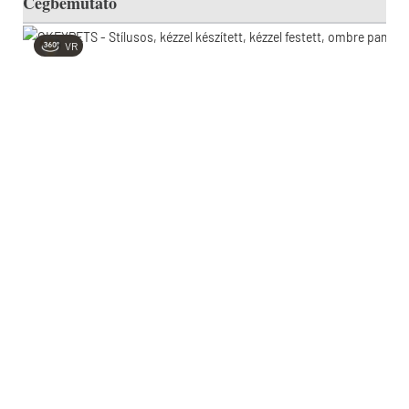
Cégbemutató
VR