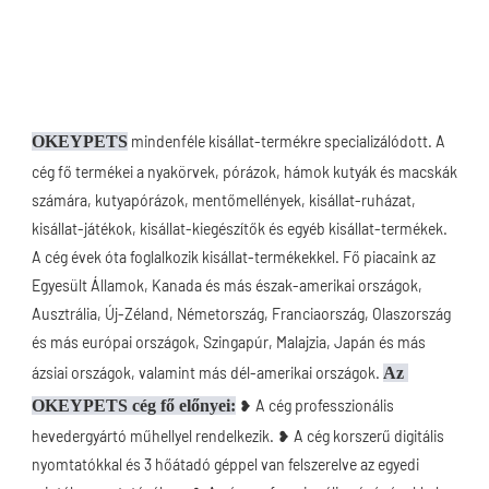
OKEYPETS
 mindenféle kisállat-termékre specializálódott. A 
cég fő termékei a nyakörvek, pórázok, hámok kutyák és macskák 
számára, kutyapórázok, mentőmellények, kisállat-ruházat, 
kisállat-játékok, kisállat-kiegészítők és egyéb kisállat-termékek. 
A cég évek óta foglalkozik kisállat-termékekkel. Fő piacaink az 
Egyesült Államok, Kanada és más észak-amerikai országok, 
Ausztrália, Új-Zéland, Németország, Franciaország, Olaszország 
és más európai országok, Szingapúr, Malajzia, Japán és más 
ázsiai országok, valamint más dél-amerikai országok. 
Az 
OKEYPETS cég fő előnyei:
 ❥ A cég professzionális 
hevedergyártó műhellyel rendelkezik. ❥ A cég korszerű digitális 
nyomtatókkal és 3 hőátadó géppel van felszerelve az egyedi 