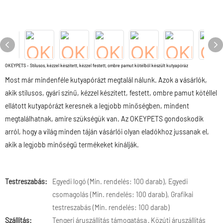
OKEYPETS - Stílusos, kézzel készített, kézzel festett, ombre pamut kötélből készült kutyapóráz
Most már mindenféle kutyapórázt megtalál nálunk. Azok a vásárlók,
akik stílusos, gyári színű, kézzel készített, festett, ombre pamut kötéllel
ellátott kutyapórázt keresnek a legjobb minőségben, mindent
megtalálhatnak, amire szükségük van. Az OKEYPETS gondoskodik
arról, hogy a világ minden táján vásárlói olyan eladókhoz jussanak el,
akik a legjobb minőségű termékeket kínálják.
Testreszabás:
Egyedi logó (Min. rendelés: 100 darab), Egyedi
csomagolás (Min. rendelés: 100 darab), Grafikai
testreszabás (Min. rendelés: 100 darab)
Szállítás:
Tengeri áruszállítás támogatása · Közúti áruszállítás