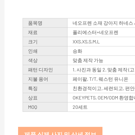
품목명
네오프렌 소재 강아지 하네스
재료
폴리에스터+네오프렌
크기
XXS,XS,S,M,L
인쇄
승화
색상
맞춤 제작 가능
패턴 디자인
1. 사진과 동일 2. 맞춤 제작 
지불 용어
페이팔, T/T, 웨스턴 유니온
특징
친환경적이고, 세련되고, 편
상표
OKEYPETS, OEM/ODM 환영
MOQ
20세트
제품 실제 사진 및 상세 정보