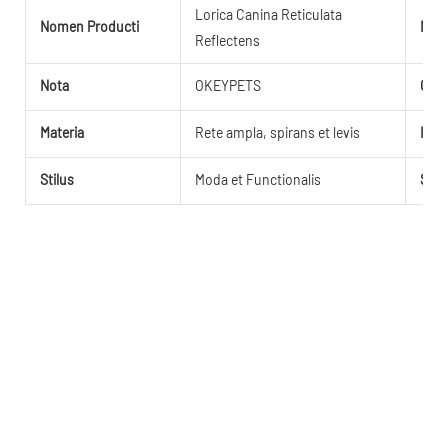
Lorica Canina Reticulata
Nomen Producti
Mag
Reflectens
Nota
OKEYPETS
Colo
Materia
Rete ampla, spirans et levis
Insi
Stilus
Moda et Functionalis
Sarc