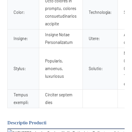
Octo colores in
promptu, colores
Color:
Technologia:
Subl
consuetudinarios
accipite
Insigne Notae
Anim
Insigne:
Utere:
Personalizatum
dom
Man
Popularis,
Cert
Stylus:
amoenus,
Solutio:
Comm
luxuriosus
T/T,
et c
Tempus
Circiter septem
exempli:
dies
Descriptio Producti