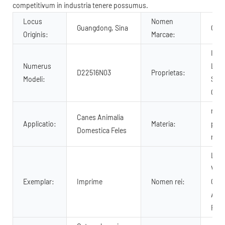
competitivum in industria tenere possumus.
Locus
Nomen
Guangdong, Sina
OKE
Originis:
Marcae:
Impl
Numerus
Levi
D22516N03
Proprietas:
Modeli:
Spir
Co
rete,
Canes Animalia
Applicatio:
Materia:
poly
Domestica Feles
rete
Lori
Vin
Exemplar:
Imprime
Nomen rei:
Can
Aeri
Reti