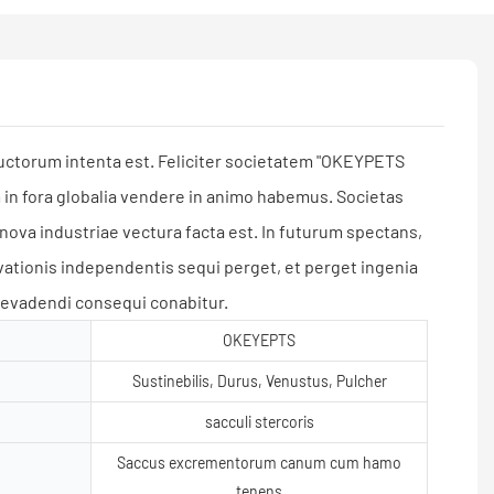
ctorum intenta est. Feliciter societatem "OKEYPETS
n fora globalia vendere in animo habemus. Societas
va industriae vectura facta est. In futurum spectans,
ionis independentis sequi perget, et perget ingenia
e evadendi consequi conabitur.
OKEYEPTS
Sustinebilis, Durus, Venustus, Pulcher
sacculi stercoris
Saccus excrementorum canum cum hamo
tenens