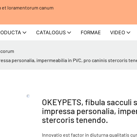
um et loramentorum canum
RODUCTA
CATALOGUS
FORMAE
VIDEO
icorum
essa personalia, impermeabilia in PVC, pro caninis stercoris te
OKEYPETS, fibula sacculi 
impressa personalia, imper
stercoris tenendo.
Innovatio est factor in diuturna qualitat