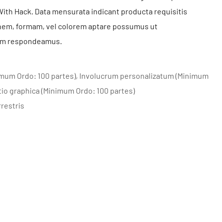
ith Hack. Data mensurata indicant producta requisitis
nem, formam, vel colorem aptare possumus ut
rum respondeamus.
imum Ordo: 100 partes), Involucrum personalizatum (Minimum
tio graphica (Minimum Ordo: 100 partes)
rrestris