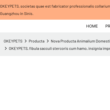
OKEYPETS, societas quae est fabricator professionalis collari
Guangzhou in Sinis.
HOME
P
OKEYPETS
Producta
Nova Producta Animalium Domest
OKEYPETS, fibula sacculi stercoris cum hamo, insignia impr