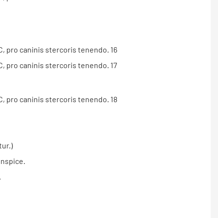
ur.)
inspice.
.