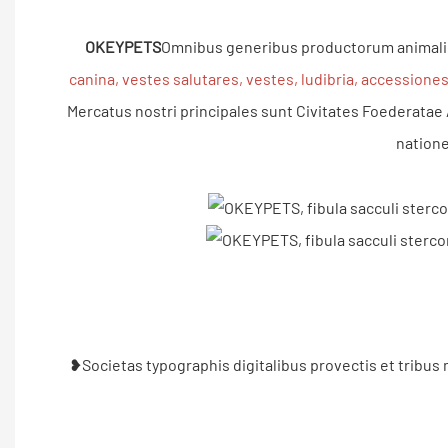
OKEYPETS
Omnibus generibus productorum animaliu
canina, vestes salutares, vestes, ludibria, accessione
Mercatus nostri principales sunt Civitates Foederatae A
natione
❥Societas typographis digitalibus provectis et tribus