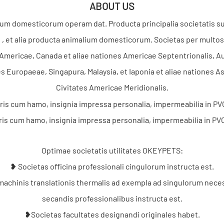
ABOUT US
m domesticorum operam dat. Producta principalia societatis s
s
, et alia producta animalium domesticorum. Societas per multo
mericae, Canada et aliae nationes Americae Septentrionalis, Aust
s Europaeae, Singapura, Malaysia, et Iaponia et aliae nationes As
Civitates Americae Meridionalis.
Optimae societatis utilitates OKEYPETS:
❥ Societas officina professionali cingulorum instructa est.
 machinis translationis thermalis ad exempla ad singulorum nec
secandis professionalibus instructa est.
❥Societas facultates designandi originales habet.