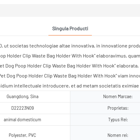
Singula Producti
societas technologiae altae innovativa, in innovatione produ
Holder Clip Waste Bag Holder With Hook" elaboravimus, quam i
g Poop Holder Clip Waste Bag Holder With Hook" elaborata, no
Dog Poop Holder Clip Waste Bag Holder With Hook" viam innovat
idium intellectuale introducere, et ad metam societatis eximia
Guangdong, Sina
Nomen Marcae:
D22223N09
Proprietas:
animal domesticum
Typus Rei:
Polyester, PVC
Nomen rei: