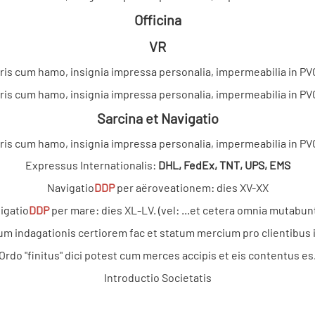
Officina
VR
Sarcina et Navigatio
Expressus Internationalis:
DHL, FedEx, TNT, UPS, EMS
Navigatio
DDP
per aëroveationem: dies XV-XX
igatio
DDP
per mare: dies XL-LV. (vel: ...et cetera omnia mutabunt
 indagationis certiorem fac et statum mercium pro clientibus 
Ordo "finitus" dici potest cum merces accipis et eis contentus es
Introductio Societatis