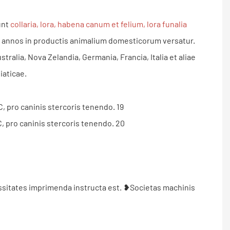
unt
collaria, lora, habena canum et felium, lora funalia
s annos in productis animalium domesticorum versatur.
ralia, Nova Zelandia, Germania, Francia, Italia et aliae
iaticae.
essitates imprimenda instructa est. ❥Societas machinis