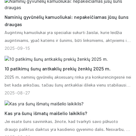
patvarus, kad atlaikytų kasdienį dėvėjimąsi. Šiame B2B pirkimo
vadove pristatysime jums 10 geriausių rinkoje esančių originalių
Naminių gyvūnėlių kamuoliukai: nepakeičiamas jūsų šuns
įrenginių gamintojų šunų pavadėlių gamintojų. Šis vadovas padės
draugas
jums priimti pagrįstą sprendimą renkantis augintinių prekių tiekėją.
Augintinių kamuoliukai yra specialiai sukurti žaislai, kurie leidžia
augintiniams, ypač katėms ir šunims, būti linksmiems, aktyviems ir
protiškai stimuliuojamiems. Skirtingai nuo įprastų namų apyvokos
2025
09
15
daiktų, šie kamuoliukai pagaminti iš gyvūnams saugių medžiagų,
tokių kaip netoksiška guma, pliušinis audinys arba patvarus
10 patikimų šunų antkaklių prekių ženklų 2025 m.
plastikas. Jie būna įvairių dydžių ir tekstūrų, kad tiktų skirtingų
2025 m. naminių gyvūnėlių aksesuarų rinka yra konkurencingesnė nei
veislių, amžiaus ir aktyvumo lygių augintiniams.
bet kada anksčiau, tačiau šunų antkakliai išlieka vienu stabiliausių
ir didžiausią apyvartą turinčių produktų naminių gyvūnėlių
2025
08
27
mažmenininkams. Nesvarbu, ar jūsų klientai ieško patvarios lauko
įrangos, madingo dizaino ar individualiai pagamintų firminių
Kas yra šunų išmatų maišelio laikiklis?
antkaklių savo pūkuotiems draugams, partnerystė su patikimais
Jei esate šuns savininkas, žinote, kad tvarkyti savo pūkuoto
prekių ženklais yra labai svarbi siekiant padidinti pardavimus ir
draugo paliktus daiktus yra kasdienio gyvenimo dalis. Nesvarbu, ar
klientų lojalumą. „OKEYPETS“ išskiria dešimt patikimiausių šunų