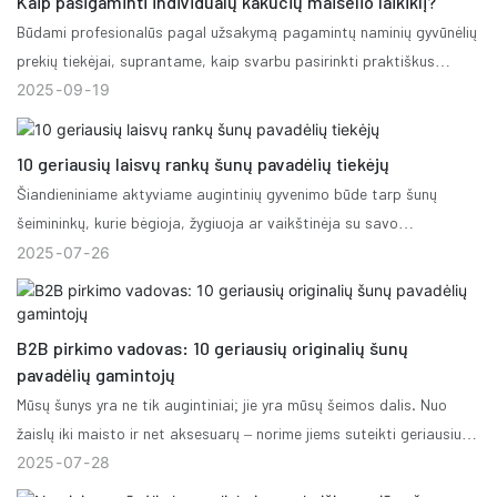
Kaip pasigaminti individualų kakučių maišelio laikiklį?
LED Retractable Dog Leash 2.0“. Šis produktas yra daugiau nei
Būdami profesionalūs pagal užsakymą pagamintų naminių gyvūnėlių
pavadėlis – tai revoliucinis šuolis augintinių saugumo, patvarumo ir
prekių tiekėjai, suprantame, kaip svarbu pasirinkti praktiškus
šiuolaikinio dizaino srityje, nustatantis naują pasaulinį standartą.
reklaminius produktus arba potencialius klientus generuojančius
2025
09
19
elementus, kurie giliai perteiktų prekės ženklo vertę vis
konkurencingesnėje rinkoje. Šunų išmatų maišeliai yra būtent toks
10 geriausių laisvų rankų šunų pavadėlių tiekėjų
puikus produktas, pasižymintis dideliu naudojimu, prekės ženklo
Šiandieniniame aktyviame augintinių gyvenimo būde tarp šunų
žinomumu ir vartotojų lojalumu. Tai daug daugiau nei paprasta
šeimininkų, kurie bėgioja, žygiuoja ar vaikštinėja su savo
priemonė – tai puiki priemonė susisiekti su galutiniais vartotojais ir
augintiniais, vis labiau populiarėja laisvų rankų tamprūs šunų
2025
07
26
stiprinti savo prekės ženklo įvaizdį. Panagrinėkime išsamiau, kodėl
pavadėliai. Įmontuota tampri dalis padeda sugerti staigius
pagal užsakymą pagamintos išmatų maišeliai gali būti galingas
tempimus, sumažindama tiek šuns, tiek šeimininko įtampą, o laisvų
jūsų rinkodaros strategijos papildymas.
rankų konstrukcija (dažniausiai nešiojama aplink juosmenį) suteikia
B2B pirkimo vadovas: 10 geriausių originalių šunų
patogumo ir judėjimo laisvę. Jei esate mažmenininkas,
pavadėlių gamintojų
didmenininkas ar prekės ženklo savininkas, norintis pasiūlyti šiuos
Mūsų šunys yra ne tik augintiniai; jie yra mūsų šeimos dalis. Nuo
pavadėlius, tinkamo tiekėjo radimas yra labai svarbus norint
žaislų iki maisto ir net aksesuarų – norime jiems suteikti geriausius
suderinti saugumą, stilių ir vertę.
produktus. Renkantis šuns pavadėlį, svarbu pasirinkti aukštos
2025
07
28
kokybės gaminį, kuris būtų patogus jūsų augintiniui ir pakankamai