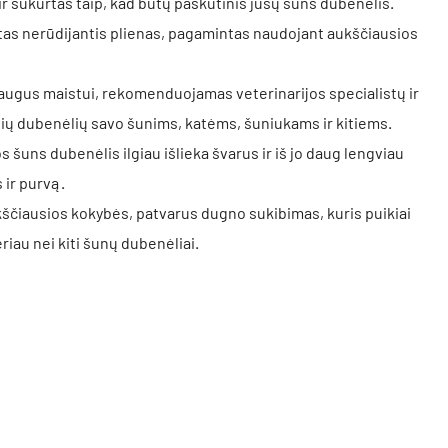
 sukurtas taip, kad būtų paskutinis jūsų šuns dubenėlis.
otas nerūdijantis plienas, pagamintas naudojant aukščiausios
saugus maistui, rekomenduojamas veterinarijos specialistų ir
sių dubenėlių savo šunims, katėms, šuniukams ir kitiems.
s šuns dubenėlis ilgiau išlieka švarus ir iš jo daug lengviau
 ir purvą.
kščiausios kokybės, patvarus dugno sukibimas, kuris puikiai
riau nei kiti šunų dubenėliai.