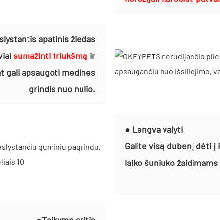
slystantis apatinis žiedas
viai
sumažinti triukšmą
ir
at gali apsaugoti medines
grindis nuo nulio.
● Lengva valyti
Galite visą dubenį dėti į
laiko šuniuko žaidimams 
●Taikymo sritis