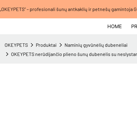
„OKEYPETS“ – profesionali šunų antkaklių ir petnešų gamintoja G
HOME
P
OKEYPETS
Produktai
Naminių gyvūnėlių dubenėliai
OKEYPETS nerūdijančio plieno šunų dubenėlis su neslystanč