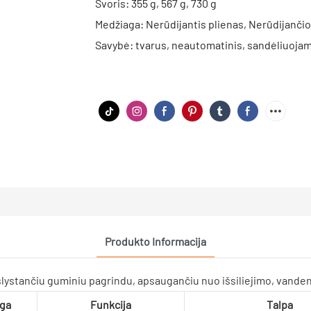
Svoris: 355 g, 567 g, 730 g
Medžiaga: Nerūdijantis plienas, Nerūdijanči
Savybė: tvarus, neautomatinis, sandėliuoja
Produkto Informacija
ga
Funkcija
Talpa