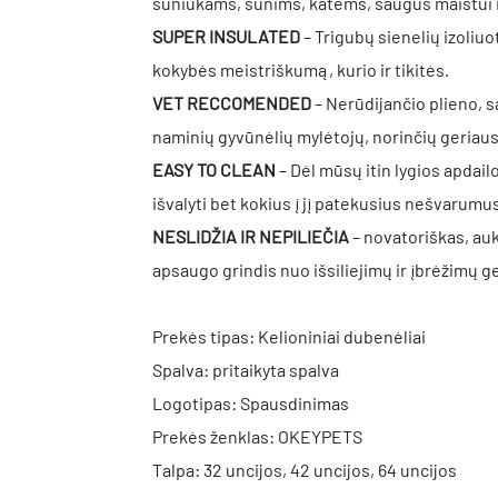
šuniukams, šunims, katėms, saugus maistui ir
SUPER INSULATED
– Trigubų sienelių izoliu
kokybės meistriškumą, kurio ir tikitės.
VET RECCOMENDED
– Nerūdijančio plieno, 
naminių gyvūnėlių mylėtojų, norinčių geriau
EASY TO CLEAN
– Dėl mūsų itin lygios apdailo
išvalyti bet kokius į jį patekusius nešvarumus
NESLIDŽIA IR NEPILIEČIA
– novatoriškas, au
apsaugo grindis nuo išsiliejimų ir įbrėžimų ge
Prekės tipas: Kelioniniai dubenėliai
Spalva: pritaikyta spalva
Logotipas: Spausdinimas
Prekės ženklas: OKEYPETS
Talpa: 32 uncijos, 42 uncijos, 64 uncijos