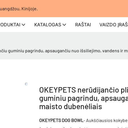
uangdžou, Kinijoje.
RODUKTAI
KATALOGAS
RAŠTAI
VAIZDO ĮRA
iu guminiu pagrindu, apsaugančiu nuo išsiliejimo, vandens ir m
OKEYPETS nerūdijančio pli
guminiu pagrindu, apsaugan
maisto dubenėliais
OKEYPETS DOG BOWL
- Aukščiausios kokybė