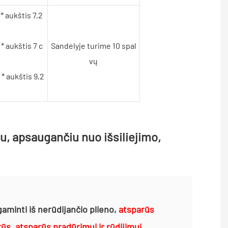
 * aukštis 7,2
 * aukštis 7 c
Sandėlyje turime 10 spal
vų
 * aukštis 9,2
gaminti iš nerūdijančio plieno,
atsparūs
arūs, atsparūs pradūrimui ir rūdijimui