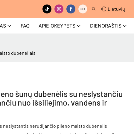
Lietuvių
ŠAS
FAQ
APIE OKEYPETS
DIENORAŠTIS
aisto dubenėliais
eno šunų dubenėlis su neslystančiu
čiu nuo išsiliejimo, vandens ir
s neslystantis nerūdijančio plieno maisto dubenėlis