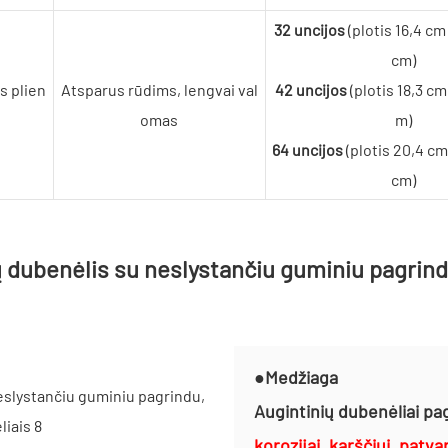
32 uncijos
(plotis 16,4 cm
cm)
s plien
Atsparus rūdims, lengvai val
42 uncijos
(plotis 18,3 cm
omas
m)
64 uncijos
(plotis 20,4 cm
cm)
●Medžiaga
Augintinių dubenėliai pa
korozijai, karščiui, patv