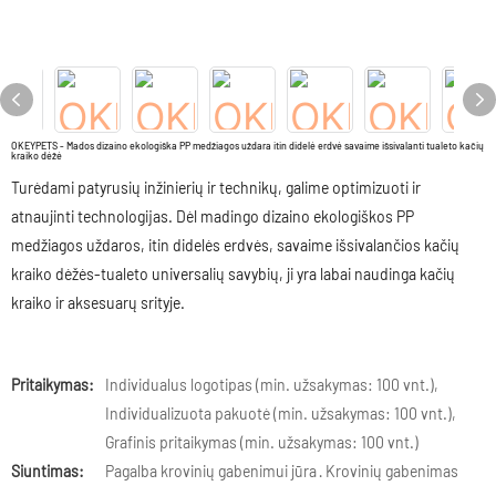
OKEYPETS - Mados dizaino ekologiška PP medžiagos uždara itin didelė erdvė savaime išsivalanti tualeto kačių
kraiko dėžė
Turėdami patyrusių inžinierių ir technikų, galime optimizuoti ir
atnaujinti technologijas. Dėl madingo dizaino ekologiškos PP
medžiagos uždaros, itin didelės erdvės, savaime išsivalančios kačių
kraiko dėžės-tualeto universalių savybių, ji yra labai naudinga kačių
kraiko ir aksesuarų srityje.
Pritaikymas:
Individualus logotipas (min. užsakymas: 100 vnt.),
Individualizuota pakuotė (min. užsakymas: 100 vnt.),
Grafinis pritaikymas (min. užsakymas: 100 vnt.)
Siuntimas:
Pagalba krovinių gabenimui jūra · Krovinių gabenimas