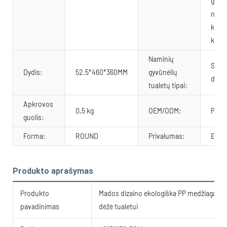
gali
naud
kaip 
kraik
Naminių
Sferi
Dydis:
52.5*460*360MM
gyvūnėlių
dizai
tualetų tipai:
Apkrovos
0,5 kg
OEM/ODM:
Priim
guolis:
Forma:
ROUND
Privalumas:
Ekol
Produkto aprašymas
Produkto
Mados dizaino ekologiška PP medžiaga uždar
pavadinimas
dėžė tualetui