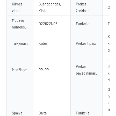
Kilmės
Guangdongas,
Prekės
OKE
vieta:
Kinija
ženklas:
Modelio
D22622N05
Funkcija:
Tvar
numeris:
Kači
Taikymas:
Katės
Prekės tipas:
kraik
dėžu
sava
Prekės
išsiv
Medžiaga:
PP, PP
pavadinimas:
kačių
dėžu
Gali
naud
kaip
tuale
Spalva:
Balta
Funkcija: