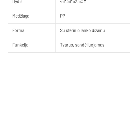
Dydis
46*36*52.5CM
Medžiaga
PP
Forma
Su sferinio lanko dizainu
Funkcija
Tvarus, sandėliuojamas