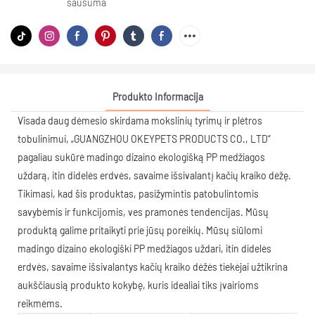
sausuma
Produkto Informacija
Visada daug dėmesio skirdama mokslinių tyrimų ir plėtros
tobulinimui, „GUANGZHOU OKEYPETS PRODUCTS CO., LTD“
pagaliau sukūrė madingo dizaino ekologišką PP medžiagos
uždarą, itin didelės erdvės, savaime išsivalantį kačių kraiko dėžę.
Tikimasi, kad šis produktas, pasižymintis patobulintomis
savybėmis ir funkcijomis, ves pramonės tendencijas. Mūsų
produktą galime pritaikyti prie jūsų poreikių. Mūsų siūlomi
madingo dizaino ekologiški PP medžiagos uždari, itin didelės
erdvės, savaime išsivalantys kačių kraiko dėžės tiekėjai užtikrina
aukščiausią produkto kokybę, kuris idealiai tiks įvairioms
reikmėms.