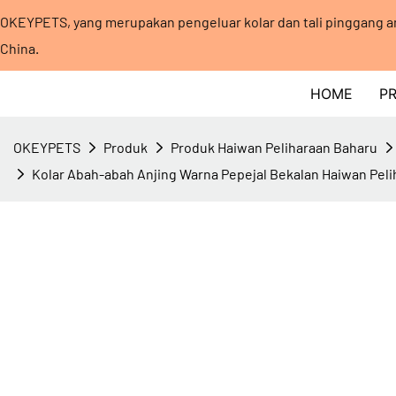
OKEYPETS, yang merupakan pengeluar kolar dan tali pinggang an
China.
HOME
P
OKEYPETS
Produk
Produk Haiwan Peliharaan Baharu
Kolar Abah-abah Anjing Warna Pepejal Bekalan Haiwan Pel