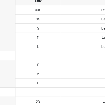
Saiz
XXS
Le
XS
Le
S
Le
M
L
L
Le
S
M
L
XS
L