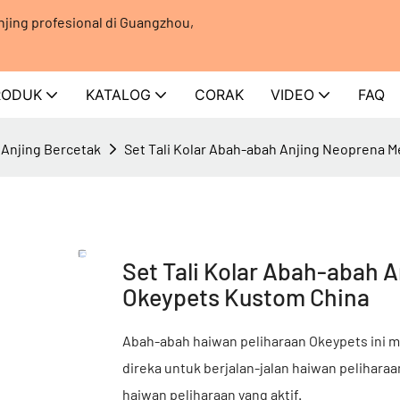
jing profesional di Guangzhou,
RODUK
KATALOG
CORAK
VIDEO
FAQ
Anjing Bercetak
Set Tali Kolar Abah-abah Anjing Neoprena
Set Tali Kolar Abah-abah
Okeypets Kustom China
Abah-abah haiwan peliharaan Okeypets ini m
direka untuk berjalan-jalan haiwan peliharaan
haiwan peliharaan yang aktif.