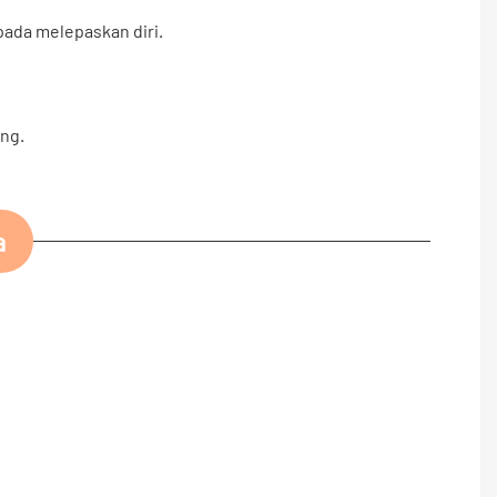
ada melepaskan diri.
ang.
a