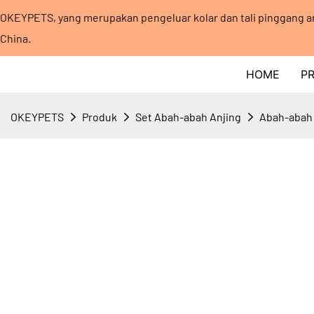
OKEYPETS, yang merupakan pengeluar kolar dan tali pinggang an
China.
HOME
P
OKEYPETS
Produk
Set Abah-abah Anjing
Abah-abah 