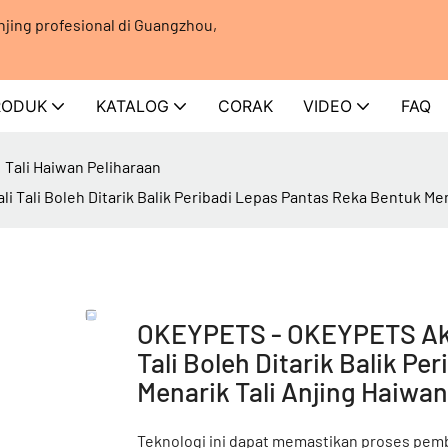
jing profesional di Guangzhou,
RODUK
KATALOG
CORAK
VIDEO
FAQ
Tali Haiwan Peliharaan
Tali Boleh Ditarik Balik Peribadi Lepas Pantas Reka Bentuk Mena
OKEYPETS - OKEYPETS Akse
Tali Boleh Ditarik Balik P
Menarik Tali Anjing Haiwan
Teknologi ini dapat memastikan proses pemb