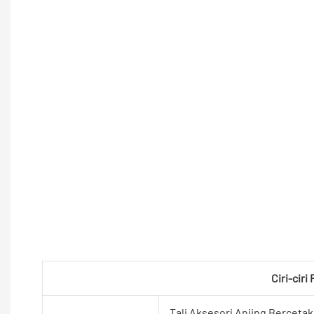
Ciri-ciri
Tali Aksesori Anjing Berceta