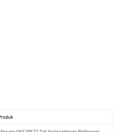
 Produk
k Fesyen OKEYPETS Tali Anjing Haiwan Peliharaan