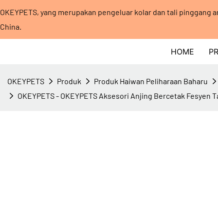
OKEYPETS, yang merupakan pengeluar kolar dan tali pinggang an
China.
HOME
P
OKEYPETS
Produk
Produk Haiwan Peliharaan Baharu
OKEYPETS - OKEYPETS Aksesori Anjing Bercetak Fesyen Tali 