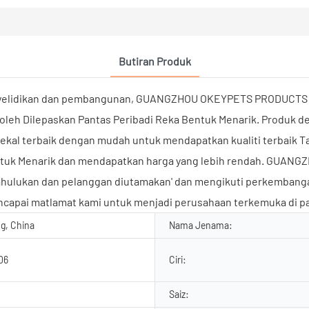
Butiran Produk
yelidikan dan pembangunan, GUANGZHOU OKEYPETS PRODUCTS CO
leh Dilepaskan Pantas Peribadi Reka Bentuk Menarik. Produk den
bekal terbaik dengan mudah untuk mendapatkan kualiti terbaik 
 Bentuk Menarik dan mendapatkan harga yang lebih rendah. GUA
idahulukan dan pelanggan diutamakan' dan mengikuti perkemba
ncapai matlamat kami untuk menjadi perusahaan terkemuka di pa
g, China
Nama Jenama:
06
Ciri:
Saiz: