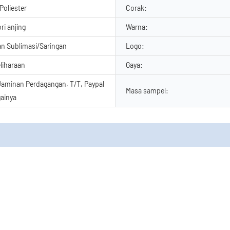
 Poliester
Corak:
ori anjing
Warna:
n Sublimasi/Saringan
Logo:
liharaan
Gaya:
aminan Perdagangan, T/T, Paypal
Masa sampel:
ainya