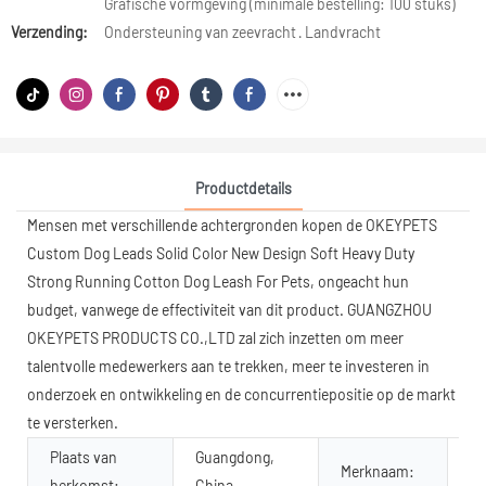
Grafische vormgeving (minimale bestelling: 100 stuks)
Verzending:
Ondersteuning van zeevracht · Landvracht
Productdetails
Mensen met verschillende achtergronden kopen de OKEYPETS
Custom Dog Leads Solid Color New Design Soft Heavy Duty
Strong Running Cotton Dog Leash For Pets, ongeacht hun
budget, vanwege de effectiviteit van dit product. GUANGZHOU
OKEYPETS PRODUCTS CO.,LTD zal zich inzetten om meer
talentvolle medewerkers aan te trekken, meer te investeren in
onderzoek en ontwikkeling en de concurrentiepositie op de markt
te versterken.
Plaats van
Guangdong,
Merknaam:
O
herkomst:
China