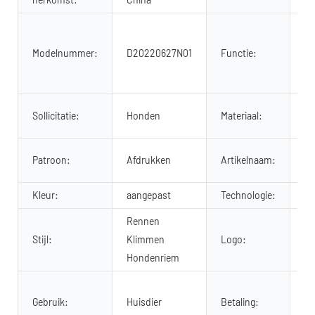
Ge
du
Modelnummer:
D20220627N01
Functie:
co
ve
10
Sollicitatie:
Honden
Materiaal:
ka
ho
Patroon:
Afdrukken
Artikelnaam:
m
Kleur:
aangepast
Technologie:
Su
Rennen
Aa
Stijl:
Klimmen
Logo:
me
Hondenriem
Ha
Gebruik:
Huisdier
Betaling:
T/