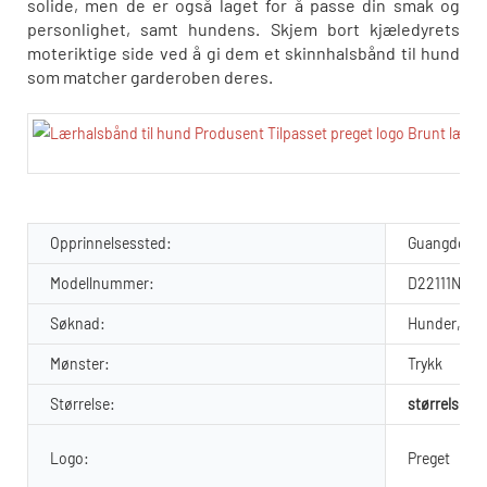
solide, men de er også laget for å passe din smak og
personlighet, samt hundens. Skjem bort kjæledyrets
moteriktige side ved å gi dem et skinnhalsbånd til hund
som matcher garderoben deres.
Opprinnelsessted:
Guangdong,
Modellnummer:
D22111N09
Søknad:
Hunder, Alle
Mønster:
Trykk
Størrelse:
størrelsen k
Logo:
Preget