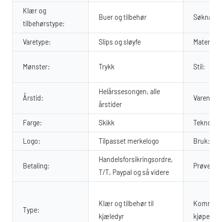
Klær og
Buer og tilbehør
Søknad:
tilbehørstype:
Varetype:
Slips og sløyfe
Materiale
Mønster:
Trykk
Stil:
Helårssesongen, alle
Årstid:
Varenavn
årstider
Farge:
Skikk
Teknologi
Logo:
Tilpasset merkelogo
Bruk:
Handelsforsikringsordre,
Betaling:
Prøvetid:
T/T, Paypal og så videre
Klær og tilbehør til
Kommersi
Type:
kjæledyr
kjøper: