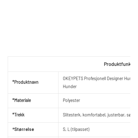
Produktfunksjo
OKEYPETS Profesjonell Designer Hundesl
*Produktnavn
Hunder
*Materiale
Polyester
*Trekk
Slitesterk, komfortabel, justerbar, søt, 
S, L (tilpasset)
*Størrelse