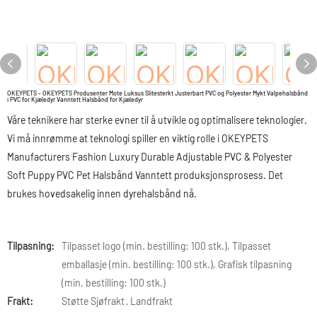
OKEYPETS - OKEYPETS Produsenter Mote Luksus Slitesterkt Justerbart PVC og Polyester Mykt Valpehalsbånd
i PVC for Kjæledyr Vanntett Halsbånd for Kjæledyr
Våre teknikere har sterke evner til å utvikle og optimalisere teknologier.
Vi må innrømme at teknologi spiller en viktig rolle i OKEYPETS
Manufacturers Fashion Luxury Durable Adjustable PVC & Polyester
Soft Puppy PVC Pet Halsbånd Vanntett produksjonsprosess. Det
brukes hovedsakelig innen dyrehalsbånd nå.
Tilpasning:
Tilpasset logo (min. bestilling: 100 stk.), Tilpasset
emballasje (min. bestilling: 100 stk.), Grafisk tilpasning
(min. bestilling: 100 stk.)
Frakt:
Støtte Sjøfrakt · Landfrakt