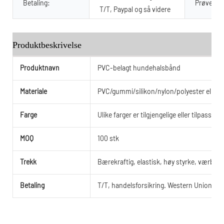
Betaling:
Prøve:
T/T, Paypal og så videre
Produktbeskrivelse
Produktnavn
PVC-belagt hundehalsbånd
Materiale
PVC/gummi/silikon/nylon/polyester eller t
Farge
Ulike farger er tilgjengelige eller tilpassede
MOQ
100 stk
Trekk
Bærekraftig, elastisk, høy styrke, værbes
Betaling
T/T, handelsforsikring. Western Union