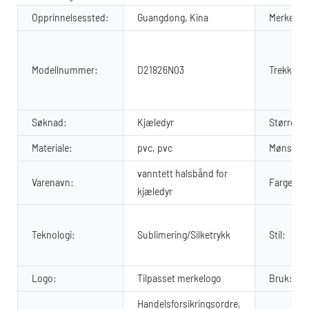
Opprinnelsessted:
Guangdong, Kina
Merkenav
Modellnummer:
D21826N03
Trekk:
Søknad:
Kjæledyr
Størrelse
Materiale:
pvc, pvc
Mønster:
vanntett halsbånd for
Varenavn:
Farge:
kjæledyr
Teknologi:
Sublimering/Silketrykk
Stil:
Logo:
Tilpasset merkelogo
Bruk:
Handelsforsikringsordre,