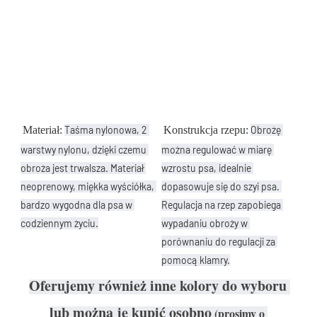
Materiał:
Taśma nylonowa, 2 
Konstrukcja rzepu:
Obrożę 
warstwy nylonu, dzięki czemu 
można regulować w miarę 
obroża jest trwalsza. Materiał 
wzrostu psa, idealnie 
neoprenowy, miękka wyściółka, 
dopasowuje się do szyi psa. 
bardzo wygodna dla psa w 
Regulacja na rzep zapobiega 
codziennym życiu.
wypadaniu obroży w 
porównaniu do regulacji za 
pomocą klamry.
Oferujemy również inne kolory do wyboru 
lub można je kupić osobno
(prosimy o 