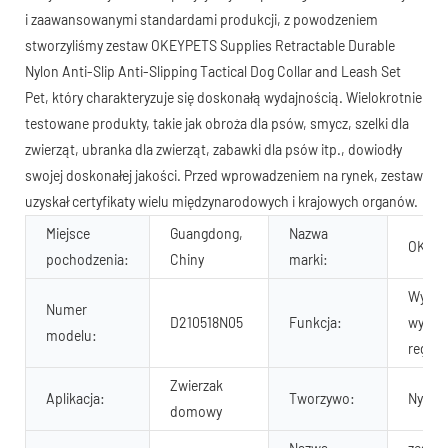
i zaawansowanymi standardami produkcji, z powodzeniem
stworzyliśmy zestaw OKEYPETS Supplies Retractable Durable
Nylon Anti-Slip Anti-Slipping Tactical Dog Collar and Leash Set
Pet, który charakteryzuje się doskonałą wydajnością. Wielokrotnie
testowane produkty, takie jak obroża dla psów, smycz, szelki dla
zwierząt, ubranka dla zwierząt, zabawki dla psów itp., dowiodły
swojej doskonałej jakości. Przed wprowadzeniem na rynek, zestaw
uzyskał certyfikaty wielu międzynarodowych i krajowych organów.
Miejsce
Guangdong,
Nazwa
OKEY
pochodzenia:
Chiny
marki:
Wyście
Numer
D210518N05
Funkcja:
wygod
modelu:
regul
Zwierzak
Aplikacja:
Tworzywo:
Nylon,
domowy