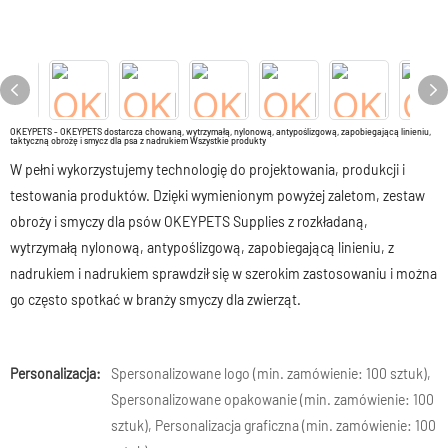
OKEYPETS - OKEYPETS dostarcza chowaną, wytrzymałą, nylonową, antypoślizgową, zapobiegającą linieniu,
taktyczną obrożę i smycz dla psa z nadrukiem Wszystkie produkty
W pełni wykorzystujemy technologię do projektowania, produkcji i
testowania produktów. Dzięki wymienionym powyżej zaletom, zestaw
obroży i smyczy dla psów OKEYPETS Supplies z rozkładaną,
wytrzymałą nylonową, antypoślizgową, zapobiegającą linieniu, z
nadrukiem i nadrukiem sprawdził się w szerokim zastosowaniu i można
go często spotkać w branży smyczy dla zwierząt.
Personalizacja:
Spersonalizowane logo (min. zamówienie: 100 sztuk),
Spersonalizowane opakowanie (min. zamówienie: 100
sztuk), Personalizacja graficzna (min. zamówienie: 100