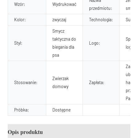
Nazwa
zestaw
Wzór:
Wydrukować
przedmiotu:
smycz 
Kolor:
zwyczaj
Technologia:
Sublim
Smycz
taktyczna do
Spers
Styl:
Logo:
biegania dla
logo m
psa
Zamów
ubezpi
Zwierzak
Stosowanie:
Zapłata:
handl
domowy
przele
PayPal 
Próbka:
Dostępne
Opis produktu