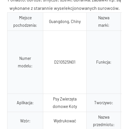
wykonane z starannie wyselekcjonowanych surowców.
Miejsce
Nazwa
Guangdong, Chiny
pochodzenia:
marki:
S
Numer
D210525N01
Funkcja:
modelu:
Psy Zwierzęta
Aplikacja:
Tworzywo:
P
domowe Koty
Nazwa
Wzór:
Wydrukować
przedmiotu: