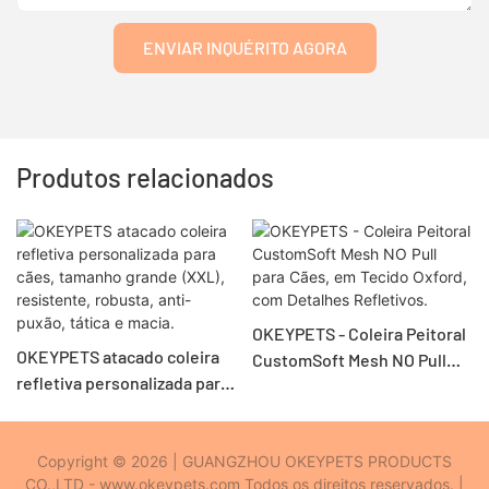
ENVIAR INQUÉRITO AGORA
Produtos relacionados
OKEYPETS - Coleira Peitoral
OKEYPETS atacado coleira
CustomSoft Mesh NO Pull
refletiva personalizada para
para Cães, em Tecido Oxford,
cães, tamanho grande (XXL),
com Detalhes Refletivos.
resistente, robusta, anti-
puxão, tática e macia.
Copyright © 2026 | GUANGZHOU OKEYPETS PRODUCTS
CO.,LTD - www.okeypets.com Todos os direitos reservados. |