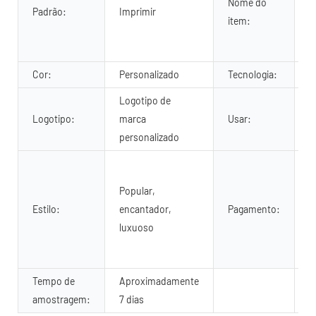
Nome do
Padrão:
Imprimir
p
item:
d
e
Cor:
Personalizado
Tecnologia:
S
Logotipo de
B
Logotipo:
marca
Usar:
e
personalizado
O
G
Popular,
C
Estilo:
encantador,
Pagamento:
T
luxuoso
a
d
Tempo de
Aproximadamente
amostragem:
7 dias