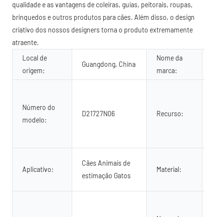
qualidade e as vantagens de coleiras, guias, peitorais, roupas,
brinquedos e outros produtos para cães. Além disso, o design
criativo dos nossos designers torna o produto extremamente
atraente.
Local de
Nome da
Guangdong, China
O
origem:
marca:
A
d
Número do
D21727N06
Recurso:
c
modelo:
a
b
P
Cães Animais de
Aplicativo:
Material:
L
estimação Gatos
M
C
a