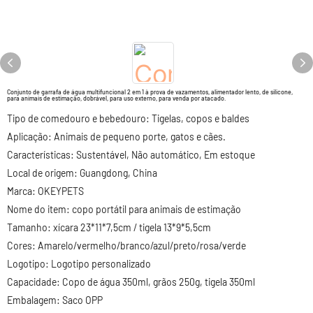
Conjunto de garrafa de água multifuncional 2 em 1 à prova de vazamentos, alimentador lento, de silicone,
para animais de estimação, dobrável, para uso externo, para venda por atacado.
Tipo de comedouro e bebedouro: Tigelas, copos e baldes
Aplicação: Animais de pequeno porte, gatos e cães.
Características: Sustentável, Não automático, Em estoque
Local de origem: Guangdong, China
Marca: OKEYPETS
Nome do item: copo portátil para animais de estimação
Tamanho: xícara 23*11*7,5cm / tigela 13*9*5,5cm
Cores: Amarelo/vermelho/branco/azul/preto/rosa/verde
Logotipo: Logotipo personalizado
Capacidade: Copo de água 350ml, grãos 250g, tigela 350ml
Embalagem: Saco OPP