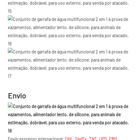
Envio
Envio expresso internacional:
DHL, FedEx, TNT, UPS, EMS