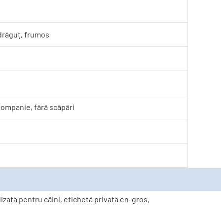
, drăguț, frumos
companie, fără scăpări