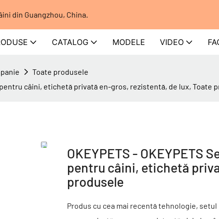
âini din Guangzhou, China.
RODUSE
CATALOG
MODELE
VIDEO
FA
mpanie
Toate produsele
ntru câini, etichetă privată en-gros, rezistentă, de lux, Toate 
OKEYPETS - OKEYPETS Set d
pentru câini, etichetă priv
produsele
Produs cu cea mai recentă tehnologie, setul 