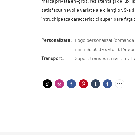
marca privată en-gros, rezistentă și de lux, î
satisfăcut nevoile variate ale clienților. S-a
întruchipează caracteristici superioare față 
Personalizare:
Logo personalizat (comandă 
minimă: 50 de seturi), Perso
Transport:
Suport transport maritim · T