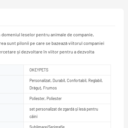
ă în domeniul leselor pentru animale de companie,
ea sunt pilonii pe care se bazează viitorul companiei
tare și dezvoltare în viitor pentru a dezvolta
OKEYPETS
Personalizat, Durabil, Confortabil, Reglabil,
Drăguț, Frumos
Poliester, Poliester
set personalizat de zgardă și lesă pentru
câini
Sublimare/Serigrafie