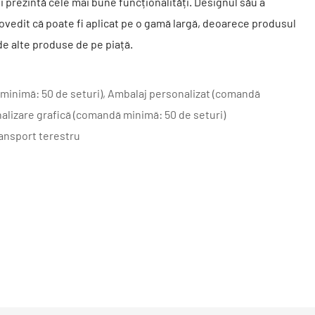
și prezintă cele mai bune funcționalități. Designul său a
 dovedit că poate fi aplicat pe o gamă largă, deoarece produsul
de alte produse de pe piață.
minimă: 50 de seturi), Ambalaj personalizat (comandă
nalizare grafică (comandă minimă: 50 de seturi)
ransport terestru