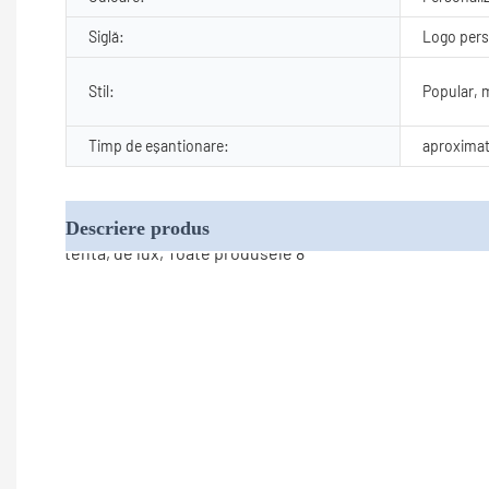
Siglă:
Logo perso
Stil:
Popular, 
Timp de eșantionare:
aproximati
Descriere produs