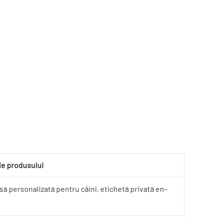
ale produsului
ă personalizată pentru câini, etichetă privată en-