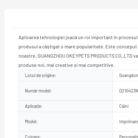
Aplicarea tehnologiei joacă un rol important în procesul
produsul a câștigat o mare popularitate. Este conceput p
noastre. GUANGZHOU OKEYPETS PRODUCTS CO.,LTD va pune 
produse noi, mai creative și mai competitive.
Locul de origine:
Guangdon
Număr model:
D210423
Aplicație:
Câini
Model:
Imprimar
Culoare:
Personali