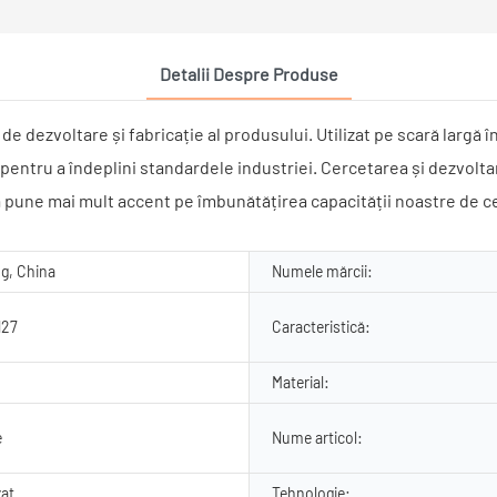
Detalii Despre Produse
 de dezvoltare și fabricație al produsului. Utilizat pe scară larg
entru a îndeplini standardele industriei. Cercetarea și dezvoltar
mai mult accent pe îmbunătățirea capacității noastre de cerce
g, China
Numele mărcii:
N27
Caracteristică:
Material:
e
Nume articol:
zat
Tehnologie: