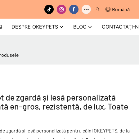
Română
Q
DESPRE OKEYPETS
BLOG
CONTACTAŢI-N
produsele
e zgardă și lesă personalizată
ată en-gros, rezistentă, de lux, Toate
de zgardă și lesă personalizată pentru câini OKEYPETS, de la