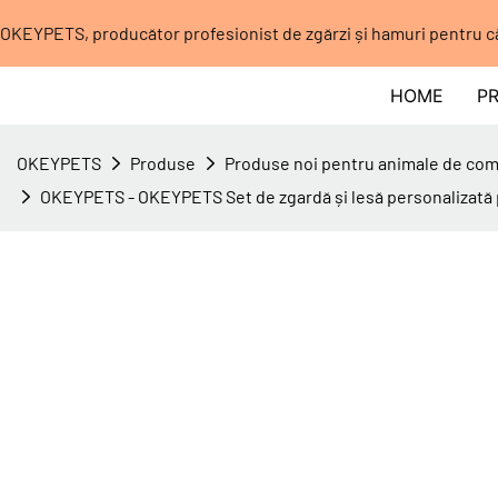
OKEYPETS, producător profesionist de zgărzi și hamuri pentru c
HOME
P
OKEYPETS
Produse
Produse noi pentru animale de co
OKEYPETS - OKEYPETS Set de zgardă și lesă personalizată pe