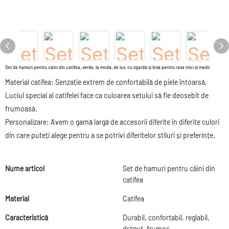
Set de hamuri pentru câini din catifea, verde, la modă, de lux, cu zgardă și lesă pentru rase mici și medii
Material catifea: Senzație extrem de confortabilă de piele întoarsă,
Luciul special al catifelei face ca culoarea setului să fie deosebit de
frumoasă.
Personalizare: Avem o gamă largă de accesorii diferite în diferite culori
din care puteți alege pentru a se potrivi diferitelor stiluri și preferințe.
Nume articol
Set de hamuri pentru câini din
catifea
Material
Catifea
Caracteristică
Durabil, confortabil, reglabil,
drăguț, frumos