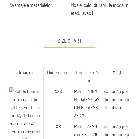
Avantajele materialelor:
Moale, cald, durabil, la modă, n
eted, lavabil
SIZE CHART
Imagini
Dimensiune
Tabel de mări
MOQ
mi
XXS
Panglică 15M
50 bucăți per
M; Gât: 24-32
dimensiune p
CM Piept: 28-
er culoare
38CM
XS
Panglică: 20
50 bucăți per
mm; Gât: 29-
dimensiune p