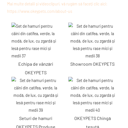
Mai multe detalii și videoclipuri, vă rugăm să faceți clic aici:
https://www.okeypets.com/about-us
Echipa de vânzări
Showroom OKEYPETS
OKEYPETS
Seturi de hamuri
OKEYPETS Chingă
OKEYPETS Produse
țesută