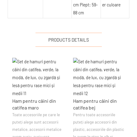
cm Piept: 59-
er culoare
88 cm
PRODUCTS DETAILS
Ham pentru câini din
Ham pentru câini din
catifea maro
catifea bej
Toate accesoriile pe care le
Pentru toate accesoriile
puteți alege sunt accesorii
puteți alege accesorii din
metalice, accesorii metalice
plastic, accesoriile din plastic
avem auriu, auriu-roz,
le avem în stoc în alb și