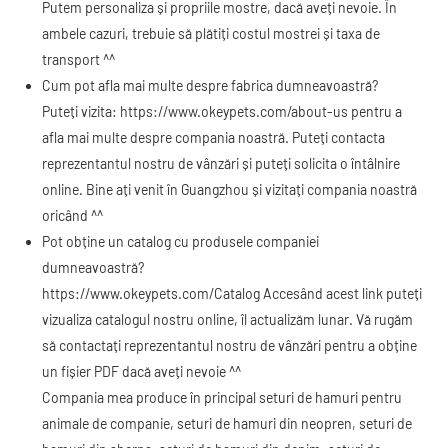
Putem personaliza și propriile mostre, dacă aveți nevoie. În
ambele cazuri, trebuie să plătiți costul mostrei și taxa de
transport ^^
Cum pot afla mai multe despre fabrica dumneavoastră?
Puteți vizita:
https://www.okeypets.com/about-us
pentru a
afla mai multe despre compania noastră. Puteți contacta
reprezentantul nostru de vânzări și puteți solicita o întâlnire
online. Bine ați venit în Guangzhou și vizitați compania noastră
oricând ^^
Pot obține un catalog cu produsele companiei
dumneavoastră?
https://www.okeypets.com/Catalog Accesând
acest link puteți
vizualiza catalogul nostru online, îl actualizăm lunar. Vă rugăm
să contactați reprezentantul nostru de vânzări pentru a obține
un fișier PDF dacă aveți nevoie ^^
Compania mea produce în principal seturi de hamuri pentru
animale de companie, seturi de hamuri din neopren, seturi de