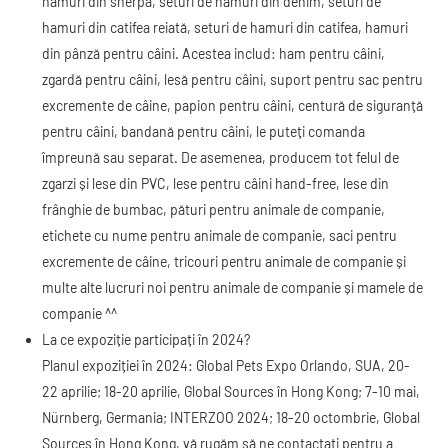
hamuri din sherpa, seturi de hamuri din denim, seturi de
hamuri din catifea reiată, seturi de hamuri din catifea, hamuri
din pânză pentru câini. Acestea includ: ham pentru câini,
zgardă pentru câini, lesă pentru câini, suport pentru sac pentru
excremente de câine, papion pentru câini, centură de siguranță
pentru câini, bandană pentru câini, le puteți comanda
împreună sau separat. De asemenea, producem tot felul de
zgarzi și lese din PVC, lese pentru câini hand-free, lese din
frânghie de bumbac, pături pentru animale de companie,
etichete cu nume pentru animale de companie, saci pentru
excremente de câine, tricouri pentru animale de companie și
multe alte lucruri noi pentru animale de companie și mamele de
companie ^^
La ce expoziție participați în 2024?
Planul expoziției în 2024: Global Pets Expo Orlando, SUA, 20-
22 aprilie; 18-20 aprilie, Global Sources în Hong Kong; 7-10 mai,
Nürnberg, Germania; INTERZOO 2024; 18-20 octombrie, Global
Sources în Hong Kong, vă rugăm să ne contactați pentru a