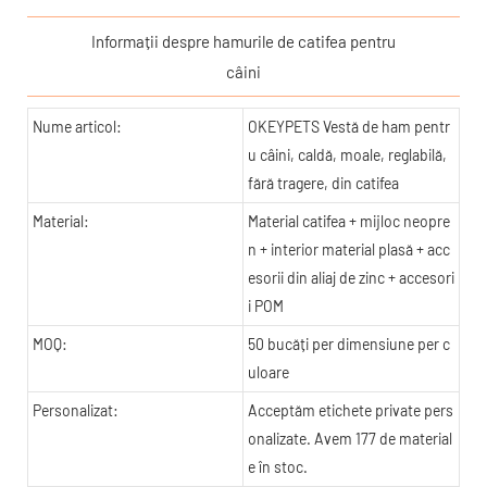
Informații despre hamurile de catifea pentru
câini
Nume articol:
OKEYPETS Vestă de ham pentr
u câini, caldă, moale, reglabilă,
fără tragere, din catifea
Material:
Material catifea + mijloc neopre
n + interior material plasă + acc
esorii din aliaj de zinc + accesori
i POM
MOQ:
50 bucăți per dimensiune per c
uloare
Personalizat:
Acceptăm etichete private pers
onalizate. Avem 177 de material
e în stoc.