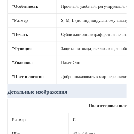
*Особенность
Прочный, удобный, регулируемый, сим
*Размер
S, M, L (по индивидуальному заказу)
*Печать
Сублимационная/трафаретная печать
*Функция
Защита питомца, исключающая побег.
*Упаковка
Пакет Опп
*Цвет и логотип
Добро пожаловать в мир персонализир
Детальные изображения
Полиэстеровая шлейка 
Размер
С
Шея
30,5-46 (см)