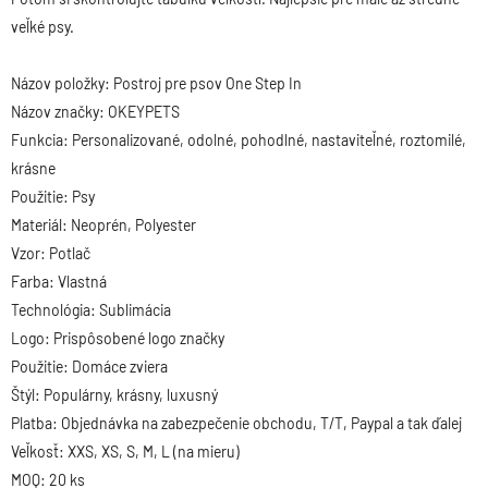
veľké psy.
Názov položky:
Postroj pre psov
One Step In
Názov značky: OKEYPETS
Funkcia: Personalizované, odolné, pohodlné, nastaviteľné, roztomilé,
krásne
Použitie: Psy
Materiál: Neoprén, Polyester
Vzor: Potlač
Farba: Vlastná
Technológia: Sublimácia
Logo: Prispôsobené logo značky
Použitie: Domáce zviera
Štýl: Populárny, krásny, luxusný
Platba: Objednávka na zabezpečenie obchodu, T/T, Paypal a tak ďalej
Veľkosť: XXS, XS, S, M, L (na mieru)
MOQ: 20 ks