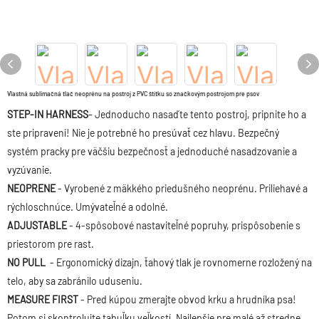
Vlastná sublimačná tlač neoprénu na postroj z PVC štítku so značkovým postrojom pre psov
STEP-IN HARNESS
- Jednoducho nasaďte tento postroj, pripnite ho a
ste pripravení! Nie je potrebné ho presúvať cez hlavu. Bezpečný
systém pracky pre väčšiu bezpečnosť a jednoduché nasadzovanie a
vyzúvanie.
NEOPRENE
- Vyrobené z mäkkého priedušného neoprénu. Priliehavé a
rýchloschnúce. Umývateľné a odolné.
ADJUSTABLE
- 4-spôsobové nastaviteľné popruhy, prispôsobenie s
priestorom pre rast.
NO PULL
- Ergonomický dizajn, ťahový tlak je rovnomerne rozložený na
telo, aby sa zabránilo uduseniu.
MEASURE FIRST
- Pred kúpou zmerajte obvod krku a hrudníka psa!
Potom si skontrolujte tabuľku veľkostí. Najlepšie pre malé až stredne