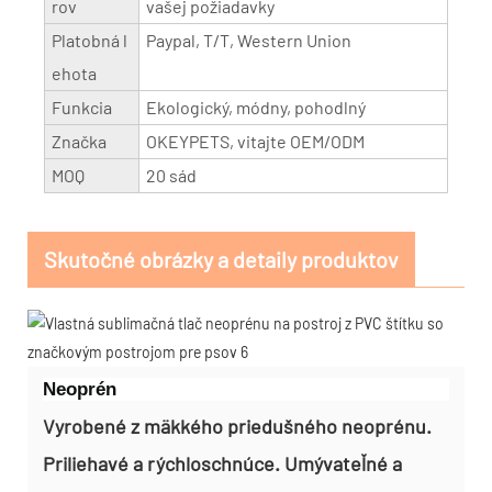
rov
vašej požiadavky
Platobná l
Paypal, T/T, Western Union
ehota
Funkcia
Ekologický, módny, pohodlný
Značka
OKEYPETS, vitajte OEM/ODM
MOQ
20 sád
Skutočné obrázky a detaily produktov
Neoprén
Vyrobené z mäkkého priedušného neoprénu.
Priliehavé a rýchloschnúce. Umývateľné a