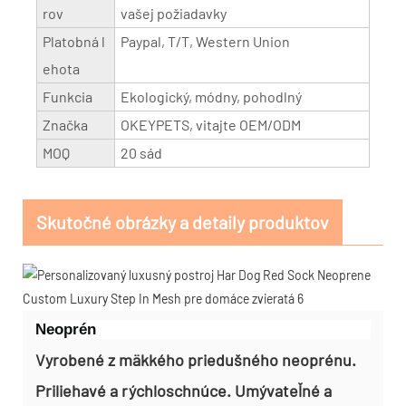
rov
vašej požiadavky
Platobná l
Paypal, T/T, Western Union
ehota
Funkcia
Ekologický, módny, pohodlný
Značka
OKEYPETS, vitajte OEM/ODM
MOQ
20 sád
Skutočné obrázky a detaily produktov
Neoprén
Vyrobené z mäkkého priedušného neoprénu.
Priliehavé a rýchloschnúce. Umývateľné a