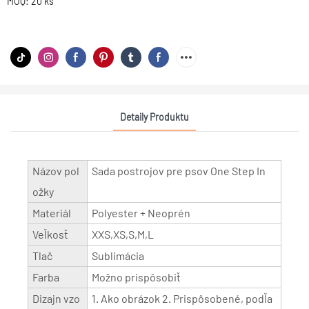
MOQ: 20 ks
Detaily Produktu
Názov pol
Sada postrojov pre psov One Step In
ožky
Materiál
Polyester + Neoprén
Veľkosť
XXS,XS,S,M,L
Tlač
Sublimácia
Farba
Možno prispôsobiť
Dizajn vzo
1. Ako obrázok 2. Prispôsobené, podľa