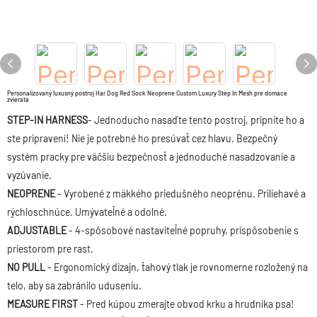
Personalizovaný luxusný postroj Har Dog Red Sock Neoprene Custom Luxury Step In Mesh pre domáce
zvieratá
STEP-IN HARNESS
- Jednoducho nasaďte tento postroj, pripnite ho a
ste pripravení! Nie je potrebné ho presúvať cez hlavu. Bezpečný
systém pracky pre väčšiu bezpečnosť a jednoduché nasadzovanie a
vyzúvanie.
NEOPRENE
- Vyrobené z mäkkého priedušného neoprénu. Priliehavé a
rýchloschnúce. Umývateľné a odolné.
ADJUSTABLE
- 4-spôsobové nastaviteľné popruhy, prispôsobenie s
priestorom pre rast.
NO PULL
- Ergonomický dizajn, ťahový tlak je rovnomerne rozložený na
telo, aby sa zabránilo uduseniu.
MEASURE FIRST
- Pred kúpou zmerajte obvod krku a hrudníka psa!