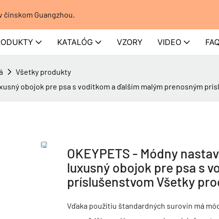
 v čínskom Guangzhou.
RODUKTY
KATALÓG
VZORY
VIDEO
FA
á
Všetky produkty
xusný obojok pre psa s vodítkom a ďalším malým prenosným prí
OKEYPETS - Módny nastavi
luxusný obojok pre psa s 
príslušenstvom Všetky pro
Vďaka použitiu štandardných surovín má mód