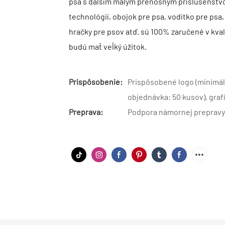
psa s ďalším malým prenosným príslušenst
technológií, obojok pre psa, vodítko pre psa
hračky pre psov atď. sú 100% zaručené v kval
budú mať veľký úžitok.
Prispôsobenie:
Prispôsobené logo (minimál
objednávka: 50 kusov), gra
Preprava:
Podpora námornej prepravy