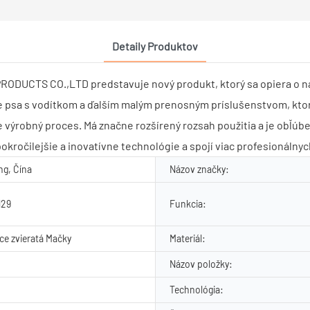
Detaily Produktov
DUCTS CO.,LTD predstavuje nový produkt, ktorý sa opiera o na
 psa s vodítkom a ďalším malým prenosným príslušenstvom, ktorý
 výrobný proces. Má značne rozšírený rozsah použitia a je obľúb
ilejšie a inovatívne technológie a spojí viac profesionálnych
g, Čína
Názov značky:
N29
Funkcia:
e zvieratá Mačky
Materiál:
Názov položky:
Technológia: