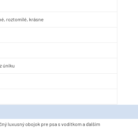
é, roztomilé, krásne
z úniku