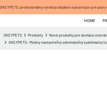
OKEYPETS, profesionálny výrobca obojkov a postrojov pre psov
HOME
P
OKEYPETS
Produkty
Nové produkty pre domáce zvierat
OKEYPETS - Módny nastaviteľný odnímateľný sublimačný lu