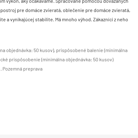
vom výkon, aký očakávame. Spracované pomocou dovážaných
, postroj pre domáce zvieratá, oblečenie pre domáce zvieratá,
ite a vynikajúcej stabilite. Má mnoho výhod. Zákazníci z neho
na objednávka: 50 kusov), prispôsobené balenie (minimálna
fické prispôsobenie (minimálna objednávka: 50 kusov)
 · Pozemná preprava