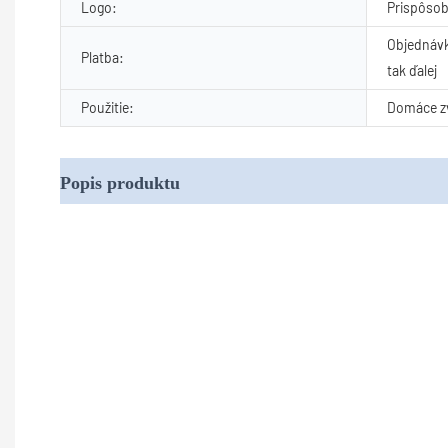
Logo:
Prispôsob
Objednávk
Platba:
tak ďalej
Použitie:
Domáce zv
Popis produktu