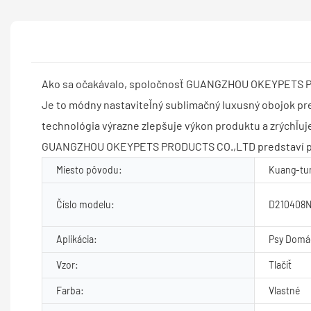
Ako sa očakávalo, spoločnosť GUANGZHOU OKEYPETS PRO
Je to módny nastaviteľný sublimačný luxusný obojok pre
technológia výrazne zlepšuje výkon produktu a zrýchľuje
GUANGZHOU OKEYPETS PRODUCTS CO.,LTD predstaví pokroč
Miesto pôvodu:
Kuang-tun
Číslo modelu:
D210408
Aplikácia:
Psy Domác
Vzor:
Tlačiť
Farba:
Vlastné