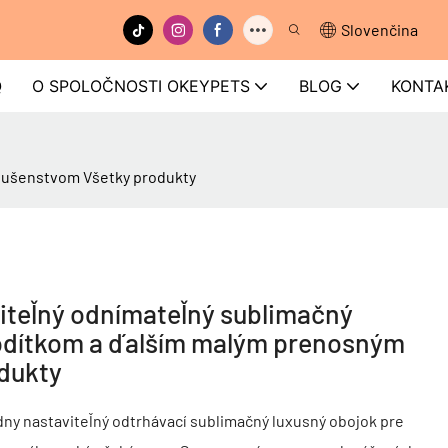
Slovenčina
Q
O SPOLOČNOSTI OKEYPETS
BLOG
KONTA
slušenstvom Všetky produkty
teľný odnímateľný sublimačný
vodítkom a ďalším malým prenosným
dukty
ny nastaviteľný odtrhávací sublimačný luxusný obojok pre