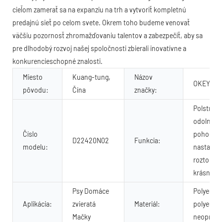
cieľom zamerať sa na expanziu na trh a vytvoriť kompletnú
predajnú sieť po celom svete. Okrem toho budeme venovať
väčšiu pozornosť zhromažďovaniu talentov a zabezpečiť, aby sa
pre dlhodobý rozvoj našej spoločnosti zbierali inovatívne a
konkurencieschopné znalosti.
Miesto
Kuang-tung,
Názov
OKEYPET
pôvodu:
Čína
značky:
Polstrova
odolné,
Číslo
pohodlné
D22420N02
Funkcia:
modelu:
nastavite
roztomilé
krásne
Psy Domáce
Polyester
Aplikácia:
zvieratá
Materiál:
polyester
Mačky
neoprén