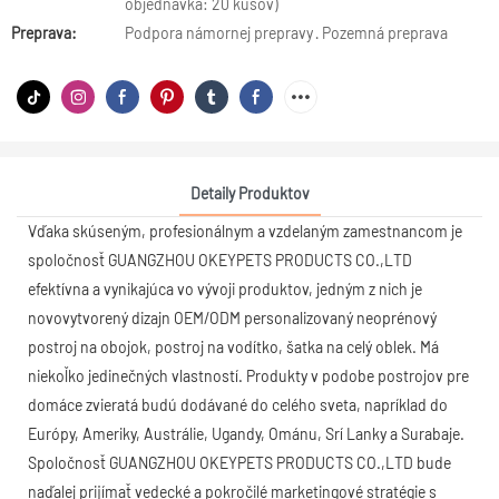
objednávka: 20 kusov)
Preprava:
Podpora námornej prepravy · Pozemná preprava
Detaily Produktov
Vďaka skúseným, profesionálnym a vzdelaným zamestnancom je
spoločnosť GUANGZHOU OKEYPETS PRODUCTS CO.,LTD
efektívna a vynikajúca vo vývoji produktov, jedným z nich je
novovytvorený dizajn OEM/ODM personalizovaný neoprénový
postroj na obojok, postroj na vodítko, šatka na celý oblek. Má
niekoľko jedinečných vlastností. Produkty v podobe postrojov pre
domáce zvieratá budú dodávané do celého sveta, napríklad do
Európy, Ameriky, Austrálie, Ugandy, Ománu, Srí Lanky a Surabaje.
Spoločnosť GUANGZHOU OKEYPETS PRODUCTS CO.,LTD bude
naďalej prijímať vedecké a pokročilé marketingové stratégie s