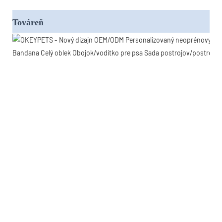
Továreň