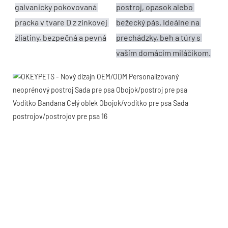
postroj, opasok alebo 
galvanicky pokovovaná 
bežecký pás. Ideálne na 
pracka v tvare D z zinkovej 
prechádzky, beh a túry s 
zliatiny, bezpečná a pevná
vaším domácim miláčikom.