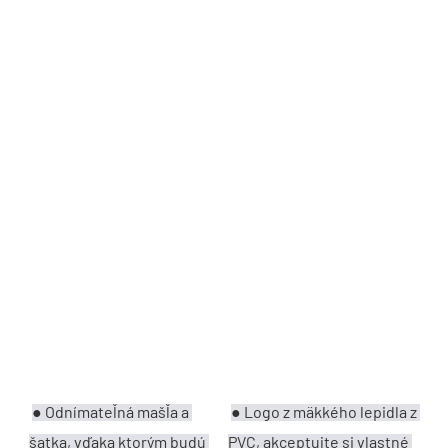
●
Odnímateľná mašľa a 
● 
Logo z mäkkého lepidla z 
šatka, vďaka ktorým budú 
PVC, akceptujte si vlastné 