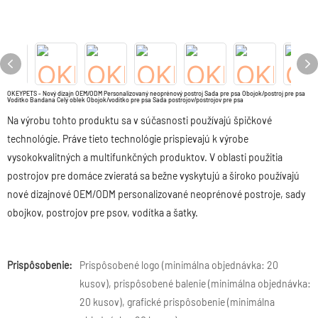
OKEYPETS - Nový dizajn OEM/ODM Personalizovaný neoprénový postroj Sada pre psa Obojok/postroj pre psa
Vodítko Bandana Celý oblek Obojok/vodítko pre psa Sada postrojov/postrojov pre psa
Na výrobu tohto produktu sa v súčasnosti používajú špičkové
technológie. Práve tieto technológie prispievajú k výrobe
vysokokvalitných a multifunkčných produktov. V oblasti použitia
postrojov pre domáce zvieratá sa bežne vyskytujú a široko používajú
nové dizajnové OEM/ODM personalizované neoprénové postroje, sady
obojkov, postrojov pre psov, vodítka a šatky.
Prispôsobenie:
Prispôsobené logo (minimálna objednávka: 20
kusov), prispôsobené balenie (minimálna objednávka:
20 kusov), grafické prispôsobenie (minimálna