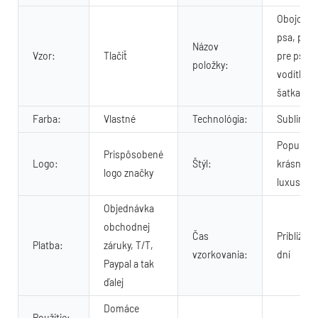
Obojok p
psa, post
Názov
Vzor:
Tlačiť
pre psa,
položky:
vodítko,
šatka
Farba:
Vlastné
Technológia:
Sublimác
Populárn
Prispôsobené
Logo:
Štýl:
krásne,
logo značky
luxusné
Objednávka
obchodnej
Čas
Približne 
Platba:
záruky, T/T,
vzorkovania:
dní
Paypal a tak
ďalej
Domáce
Použitie: