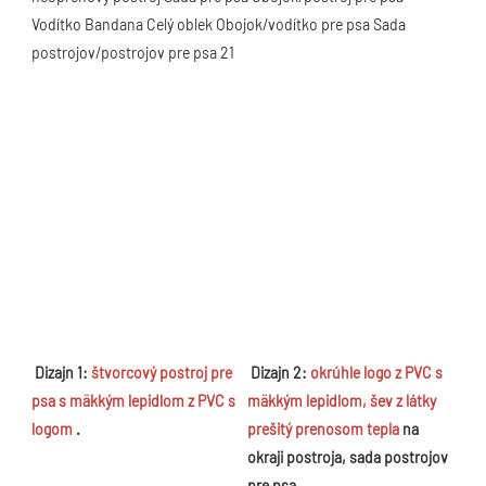
Dizajn 1: 
štvorcový postroj pre 
Dizajn 2: 
okrúhle logo z PVC s 
psa s mäkkým lepidlom z PVC s 
mäkkým lepidlom, šev z látky 
logom
 .
prešitý prenosom tepla
 na 
okraji postroja, sada postrojov 
pre psa