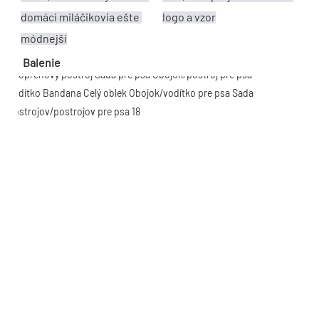
domáci miláčikovia ešte 
logo a vzor
módnejší
Balenie