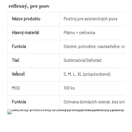
reflexný, pre psov
Názov produktu
Postroj pre asistenčných psov
Hlavný materiál
Plátno + sieťovina
Funkcia
Odolné, pohodlné, nastaviteľné, rozto
Tlač
Sublimačná/Sieťotlač
Veľkosť
S, M, L, XL (prispôsobené)
MOQ
100 ks
Funkcia
Ochrana domácich zvierat, bez úniku