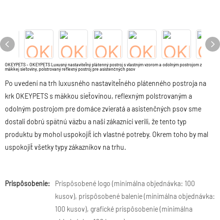
OKEYPETS - OKEYPETS Luxusný nastaviteľný plátenný postroj s vlastným vzorom a odolným postrojom z
mäkkej sieťoviny, polstrovaný reflexný postroj pre asistenčných psov
Po uvedení na trh luxusného nastaviteľného plátenného postroja na
krk OKEYPETS s mäkkou sieťovinou, reflexným polstrovaným a
odolným postrojom pre domáce zvieratá a asistenčných psov sme
dostali dobrú spätnú väzbu a naši zákazníci verili, že tento typ
produktu by mohol uspokojiť ich vlastné potreby. Okrem toho by mal
uspokojiť všetky typy zákazníkov na trhu.
Prispôsobenie:
Prispôsobené logo (minimálna objednávka: 100
kusov), prispôsobené balenie (minimálna objednávka:
100 kusov), grafické prispôsobenie (minimálna