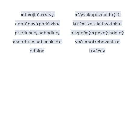
● Dvojité vrstvy, 
●Vysokopevnostný D-
eoprénová podšívka,
krúžok zo zliatiny zinku, 
priedušná, pohodlná, 
bezpečný a pevný, odolný 
absorbuje pot, mäkká a 
voči opotrebovaniu a 
odolná
trvácny