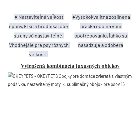
● Nastaviteľná veľkosť 
●Vysokokvalitná zosilnená 
spony, krku a hrudníka, obe 
pracka odolná voči 
strany sú nastaviteľné. 
opotrebovaniu, ľahko sa 
Vhodnejšie pre psy rôznych 
nasadzuje a odoberá
veľkostí.
Vylepšená kombinácia luxusných oblekov