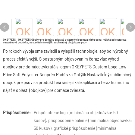
OKEYPETS - OKEYPETS Obojky pre domáce zvieratá s vlastným logom za nízku cenu, mäkká polyesterová
neoprénová podšívka, nastaviteľný motýlik, sublimačný obojok pre psov
Po rokoch vývoja sme zaviedli a vylepšili technológie, aby bol výrobný
proces efektívnejší. S postupným objavovaním čoraz viac výhod
obojkov pre domáce zvieratá s logom OKEYPETS Custom Logo Low
Price Soft Polyester Neoprén Podšívka Motýlik Nastaviteľný sublimačný
obojok pre psov sa produkt teší širšej škále aplikácií a teraz ho možno
nájsť v oblasti (obojkov) pre domáce zvieratá.
Prispôsobenie:
Prispôsobené logo (minimálna objednávka: 50
kusov), prispôsobené balenie (minimálna objednávka:
50 kusov), grafické prispôsobenie (minimálna