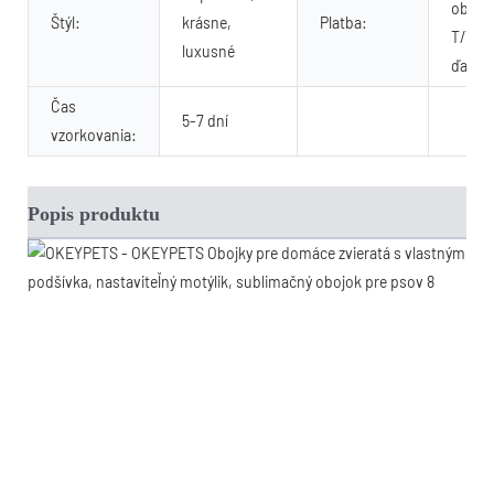
obchod
Štýl:
krásne,
Platba:
T/T, P
luxusné
ďalej
Čas
5-7 dní
vzorkovania:
Popis produktu