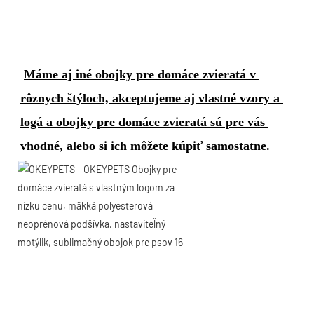
Máme aj iné obojky pre domáce zvieratá v 
rôznych štýloch, akceptujeme aj vlastné vzory a 
logá a obojky pre domáce zvieratá sú pre vás 
vhodné, alebo si ich môžete kúpiť samostatne.