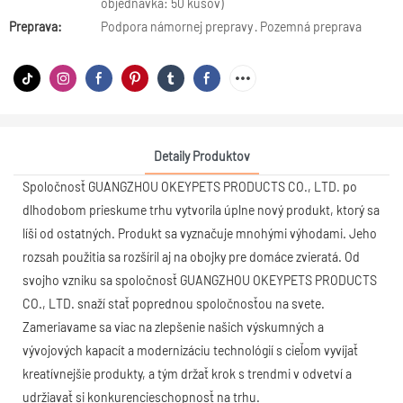
objednávka: 50 kusov)
Preprava:
Podpora námornej prepravy · Pozemná preprava
Detaily Produktov
Spoločnosť GUANGZHOU OKEYPETS PRODUCTS CO., LTD. po
dlhodobom prieskume trhu vytvorila úplne nový produkt, ktorý sa
líši od ostatných. Produkt sa vyznačuje mnohými výhodami. Jeho
rozsah použitia sa rozšíril aj na obojky pre domáce zvieratá. Od
svojho vzniku sa spoločnosť GUANGZHOU OKEYPETS PRODUCTS
CO., LTD. snaží stať poprednou spoločnosťou na svete.
Zameriavame sa viac na zlepšenie našich výskumných a
vývojových kapacít a modernizáciu technológií s cieľom vyvíjať
kreatívnejšie produkty, a tým držať krok s trendmi v odvetví a
udržiavať si konkurencieschopnosť na trhu.