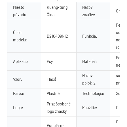
Miesto
Kuang-tung,
Názov
OKEY
pôvodu:
Čína
značky:
Person
Číslo
odoln
D210409N12
Funkcia:
modelu:
nastav
roztom
Polyes
Aplikácia:
Psy
Materiál:
neopr
Názov
subli
Vzor:
Tlačiť
položky:
pre ps
Farba:
Vlastné
Technológia:
Sublim
Prispôsobené
Logo:
Použitie:
Domác
logo značky
Objed
Populárne,