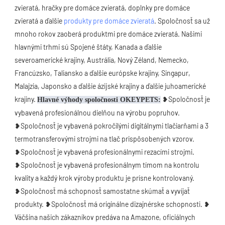
zvieratá, hračky pre domáce zvieratá, doplnky pre domáce 
zvieratá a ďalšie 
produkty pre domáce zvieratá
. Spoločnosť sa už 
mnoho rokov zaoberá produktmi pre domáce zvieratá. Našimi 
hlavnými trhmi sú Spojené štáty, Kanada a ďalšie 
severoamerické krajiny, Austrália, Nový Zéland, Nemecko, 
Francúzsko, Taliansko a ďalšie európske krajiny, Singapur, 
Malajzia, Japonsko a ďalšie ázijské krajiny a ďalšie juhoamerické 
krajiny. 
 ❥Spoločnosť je 
Hlavné výhody spoločnosti OKEYPETS:
vybavená profesionálnou dielňou na výrobu popruhov. 
❥Spoločnosť je vybavená pokročilými digitálnymi tlačiarňami a 3 
termotransferovými strojmi na tlač prispôsobených vzorov. 
❥Spoločnosť je vybavená profesionálnymi rezacími strojmi. 
❥Spoločnosť je vybavená profesionálnym tímom na kontrolu 
kvality a každý krok výroby produktu je prísne kontrolovaný. 
❥Spoločnosť má schopnosť samostatne skúmať a vyvíjať 
produkty. ❥Spoločnosť má originálne dizajnérske schopnosti. ❥
Väčšina našich zákazníkov predáva na Amazone, oficiálnych 