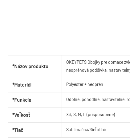
OKEYPETS Obojky pre domáce zvieratá 
*Názov produktu
neoprénová podšívka, nastaviteľný mot
*Materiál
Polyester + neoprén
*Funkcia
Odolné, pohodlné, nastaviteľné, rozto
*Veľkosť
XS, S, M, L (prispôsobené)
*Tlač
Sublimačná/Sieťotlač